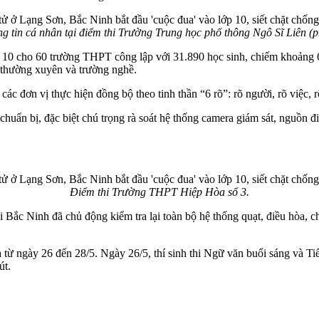
ông tin cá nhân tại điểm thi Trường Trung học phổ thông Ngô Sĩ Liê
 10 cho 60 trường THPT công lập với 31.890 học sinh, chiếm khoảng 6
ục thường xuyên và trường nghề.
 đơn vị thực hiện đồng bộ theo tinh thần “6 rõ”: rõ người, rõ việc, r
c chuẩn bị, đặc biệt chú trọng rà soát hệ thống camera giám sát, nguồ
Điểm thi Trường THPT Hiệp Hòa số 3.
ại Bắc Ninh đã chủ động kiểm tra lại toàn bộ hệ thống quạt, điều hòa, 
 từ ngày 26 đến 28/5. Ngày 26/5, thí sinh thi Ngữ văn buổi sáng và Ti
út.