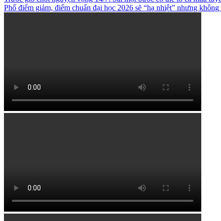
Phổ điểm giảm, điểm chuẩn đại học 2026 sẽ “hạ nhiệt” nhưng không