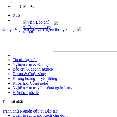
GMT +7
RSS
Tin tức sự kiện
Nghiên cứu & Đào tạo
Báo chí & doanh nghiệp
Dự án & Cuộc sống
Khủng hoảng truyền thông
Khoa học Công nghệ
Nghiên cứu truyền thông ngân hàng
Hợp tác quốc tế
Tin mới nhất
Trang chủ
Nghiên cứu & Đào tạo
Quản trị rủi ro một cách chủ động