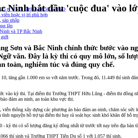
c Ninh bắt đầu 'cuộc đua' vào lớp
 25 tỷ USD, hướng tới 50 tỷ USD
 viên hoặc vị trí phù hợp
, sáp nhập
ông lập
g Ninh và TP Bắc Ninh
 giới
ạng Sơn và Bắc Ninh chính thức bước vào ngà
 văn. Đây là kỳ thi có quy mô lớn, số lượn
 toàn, nghiêm túc và đúng quy chế.
p 10, tăng gần 1.000 em so với năm trước. Trong đó, 11.449 thí sinh
ước vào kỳ thi. Tại điểm thi Trường THPT Hữu Lũng - điểm thi đông nhất
 bảo đảm an ninh, an toàn khu vực thi.
, viễn thông xây dựng các phương án bảo đảm an ninh, chăm sóc sức khỏ
tình nguyện hỗ trợ tại điểm thi hay rà soát học sinh khó khăn để hỗ trợ
 - kỳ thi có số lượng đăng ký đông nhất từ trước tới nay trên địa bàn t
.066 thí sinh và Trường THPT Tiên Du số 1 với 1.057 thí sinh.