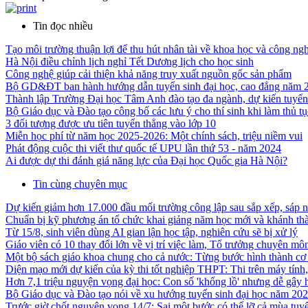
Tin đọc nhiều
Tạo môi trường thuận lợi để thu hút nhân tài về khoa học và công ng
Hà Nội điều chỉnh lịch nghỉ Tết Dương lịch cho học sinh
Công nghệ giúp cải thiện khả năng truy xuất nguồn gốc sản phẩm
Bộ GD&ĐT ban hành hướng dẫn tuyển sinh đại học, cao đẳng năm 
Thành lập Trường Đại học Tâm Anh đào tạo đa ngành, dự kiến tuyể
Bộ Giáo dục và Đào tạo công bố các lưu ý cho thí sinh khi làm thủ tụ
3 đối tượng được ưu tiên tuyển thẳng vào lớp 10
Miễn học phí từ năm học 2025-2026: Một chính sách, triệu niềm vui
Phát động cuộc thi viết thư quốc tế UPU lần thứ 53 - năm 2024
Ai được dự thi đánh giá năng lực của Đại học Quốc gia Hà Nội?
Tin cùng chuyên mục
Dự kiến giảm hơn 17.000 đầu mối trường công lập sau sắp xếp, sáp 
Chuẩn bị kỹ phương án tổ chức khai giảng năm học mới và khánh thà
Từ 15/8, sinh viên dùng AI gian lận học tập, nghiên cứu sẽ bị xử lý
Giáo viên có 10 thay đổi lớn về vị trí việc làm, Tổ trưởng chuyên mô
Một bộ sách giáo khoa chung cho cả nước: Từng bước hình thành cơ c
Diện mạo mới dự kiến của kỳ thi tốt nghiệp THPT: Thi trên máy tính,
Hơn 7,1 triệu nguyện vọng đại học: Con số 'khổng lồ' nhưng dễ gây
Bộ Giáo dục và Đào tạo nói về xu hướng tuyển sinh đại học năm 20
Trước giờ chốt nguyện vọng 14/7: Sai một bước có thể lỡ cả mùa tuy