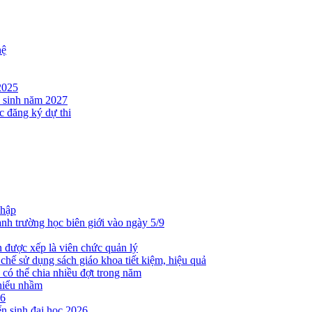
hệ
2025
n sinh năm 2027
c đăng ký dự thi
nhập
nh trường học biên giới vào ngày 5/9
n được xếp là viên chức quản lý
hế sử dụng sách giáo khoa tiết kiệm, hiệu quả
 có thể chia nhiều đợt trong năm
 hiểu nhầm
26
ển sinh đại học 2026