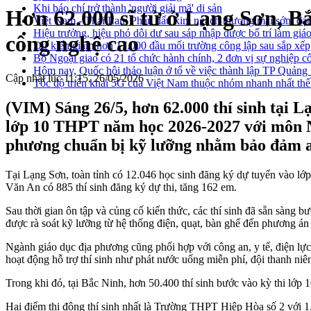
Khi báo chí trở thành 'người giải mã' di sản
Hơn 62.000 sĩ tử ở Lạng Sơn, Bắ
Việt Nam - Thái Lan: Phấn đấu kim ngạch thương mại sớm đạt
Hiệu trưởng, hiệu phó dôi dư sau sáp nhập được bố trí làm giáo
công nghệ cao
Dự kiến giảm hơn 17.000 đầu mối trường công lập sau sắp xếp
Bộ Ngoại giao có 21 tổ chức hành chính, 2 đơn vị sự nghiệp c
Hôm nay, Quốc hội thảo luận ở tổ về việc thành lập TP Quản
Cập nhật lúc 11:15, 26/05/2026
Tốc độ triển khai 5G của Việt Nam thuộc nhóm nhanh nhất thế
(VIM) Sáng 26/5, hơn 62.000 thí sinh tại L
lớp 10 THPT năm học 2026-2027 với môn Ngữ
phương chuẩn bị kỹ lưỡng nhằm bảo đảm an
Tại Lạng Sơn, toàn tỉnh có 12.046 học sinh đăng ký dự tuyển vào lớ
Văn An có 885 thí sinh đăng ký dự thi, tăng 162 em.
Sau thời gian ôn tập và củng cố kiến thức, các thí sinh đã sẵn sàng b
được rà soát kỹ lưỡng từ hệ thống điện, quạt, bàn ghế đến phương án
Ngành giáo dục địa phương cũng phối hợp với công an, y tế, điện lực
hoạt động hỗ trợ thí sinh như phát nước uống miễn phí, đội thanh niên 
Trong khi đó, tại Bắc Ninh, hơn 50.400 thí sinh bước vào kỳ thi lớp 10
Hai điểm thi đông thí sinh nhất là Trường THPT Hiệp Hòa số 2 với 1