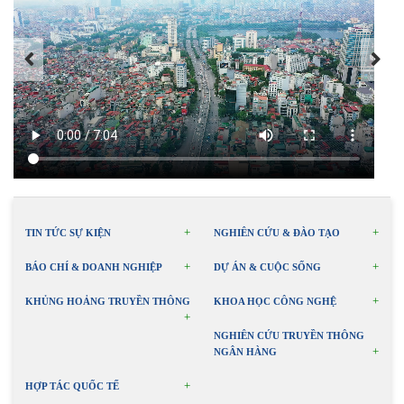
TIN TỨC SỰ KIỆN
NGHIÊN CỨU & ĐÀO TẠO
BÁO CHÍ & DOANH NGHIỆP
DỰ ÁN & CUỘC SỐNG
KHỦNG HOẢNG TRUYỀN THÔNG
KHOA HỌC CÔNG NGHỆ
NGHIÊN CỨU TRUYỀN THÔNG
NGÂN HÀNG
HỢP TÁC QUỐC TẾ