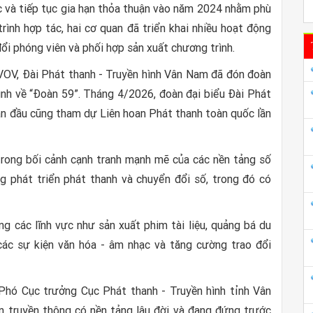
c và tiếp tục gia hạn thỏa thuận vào năm 2024 nhằm phù
rình hợp tác, hai cơ quan đã triển khai nhiều hoạt động
 đổi phóng viên và phối hợp sản xuất chương trình.
VOV, Đài Phát thanh - Truyền hình Vân Nam đã đón đoàn
nh về “Đoàn 59”. Tháng 4/2026, đoàn đại biểu Đài Phát
ẫn đầu cũng tham dự Liên hoan Phát thanh toàn quốc lần
trong bối cảnh cạnh tranh mạnh mẽ của các nền tảng số
 phát triển phát thanh và chuyển đổi số, trong đó có
g các lĩnh vực như sản xuất phim tài liệu, quảng bá du
 các sự kiện văn hóa - âm nhạc và tăng cường trao đổi
hó Cục trưởng Cục Phát thanh - Truyền hình tỉnh Vân
n truyền thông có nền tảng lâu đời và đang đứng trước