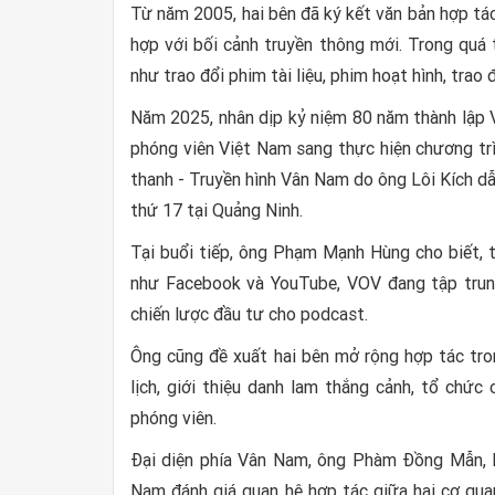
Từ năm 2005, hai bên đã ký kết văn bản hợp tá
hợp với bối cảnh truyền thông mới. Trong quá t
như trao đổi phim tài liệu, phim hoạt hình, trao
Năm 2025, nhân dịp kỷ niệm 80 năm thành lập 
phóng viên Việt Nam sang thực hiện chương trì
thanh - Truyền hình Vân Nam do ông Lôi Kích d
thứ 17 tại Quảng Ninh.
Tại buổi tiếp, ông Phạm Mạnh Hùng cho biết, 
như Facebook và YouTube, VOV đang tập trung
chiến lược đầu tư cho podcast.
Ông cũng đề xuất hai bên mở rộng hợp tác tron
lịch, giới thiệu danh lam thắng cảnh, tổ chức
phóng viên.
Đại diện phía Vân Nam, ông Phàm Đồng Mẫn, P
Nam đánh giá quan hệ hợp tác giữa hai cơ qua