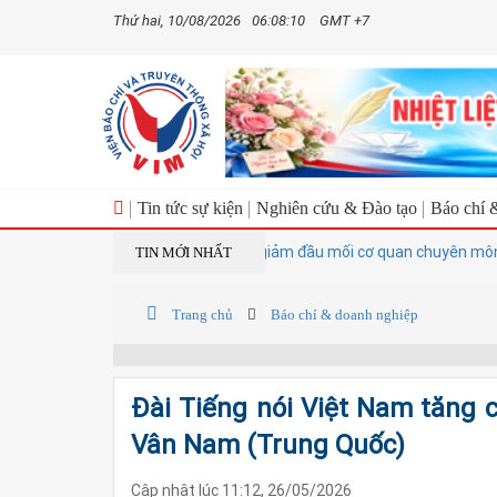
Thứ hai, 10/08/2026
06:08:11
GMT +7
Tin tức sự kiện
Nghiên cứu & Đào tạo
Báo chí 
hính thức sáp nhập loạt sở ngành, giảm đầu mối cơ quan chuyên môn
TIN MỚI NHẤT
Trang chủ
Báo chí & doanh nghiệp
Đài Tiếng nói Việt Nam tăng 
Vân Nam (Trung Quốc)
Cập nhật lúc 11:12, 26/05/2026