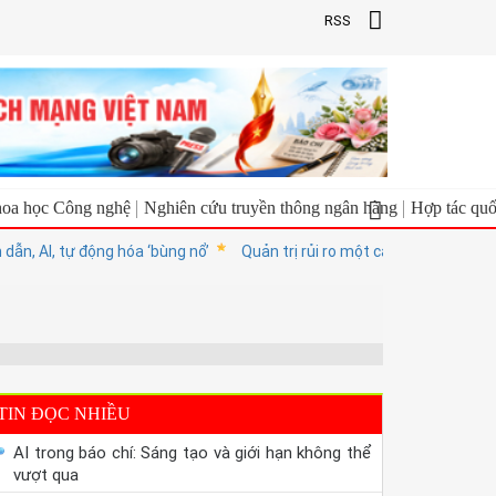
RSS
oa học Công nghệ
Nghiên cứu truyền thông ngân hàng
Hợp tác quố
 AI, tự động hóa ‘bùng nổ’
Quản trị rủi ro một cách chủ động
Kh
TIN ĐỌC NHIỀU
AI trong báo chí: Sáng tạo và giới hạn không thể
vượt qua