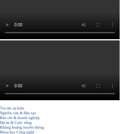
Tin tức sự kiện
Nghiên cứu & Đào tạo
Báo chí & doanh nghiệp
Dự án & Cuộc sống
Khủng hoảng truyền thông
Khoa học Công nghệ