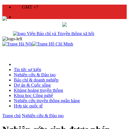
GMT +7
Tin tức sự kiện
Nghiên cứu & Đào tạo
Báo chí & doanh nghiệp
Dự án & Cuộc sống
Khủng hoảng truyền thông
Khoa học Công nghệ
Nghiên cứu truyền thông ngân hàng
Hợp tác quốc tế
Trang chủ
Nghiên cứu & Đào tạo