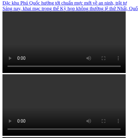
Đặc khu Phú Quốc hướng tới chuẩn mực mới về an ninh, trật tự
Sáng nay, khai mạc trọng thể Kỳ họp không thường lệ thứ Nhất, Qu