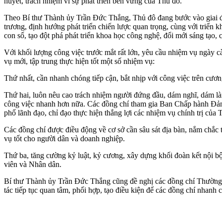
huyết, trách nhiệm vì sự phát triển bền vững của Thủ đô.
Theo Bí thư Thành ủy Trần Đức Thắng, Thủ đô đang bước vào giai đoạ
trương, định hướng phát triển chiến lược quan trọng, cùng với triển
con số, tạo đột phá phát triển khoa học công nghệ, đổi mới sáng tạo, 
Với khối lượng công việc trước mắt rất lớn, yêu cầu nhiệm vụ ngày 
vụ mới, tập trung thực hiện tốt một số nhiệm vụ:
Thứ nhất, cần nhanh chóng tiếp cận, bắt nhịp với công việc trên cươn
Thứ hai, luôn nêu cao trách nhiệm người đứng đầu, dám nghĩ, dám làm
công việc nhanh hơn nữa. Các đồng chí tham gia Ban Chấp hành Đảng 
phố lãnh đạo, chỉ đạo thực hiện thắng lợi các nhiệm vụ chính trị của 
Các đồng chí được điều động về cơ sở cần sâu sát địa bàn, nắm chắc t
vụ tốt cho người dân và doanh nghiệp.
Thứ ba, tăng cường kỷ luật, kỷ cương, xây dựng khối đoàn kết nội bộ.
viên và Nhân dân.
Bí thư Thành ủy Trần Đức Thắng cũng đề nghị các đồng chí Thường 
tác tiếp tục quan tâm, phối hợp, tạo điều kiện để các đồng chí nhanh 