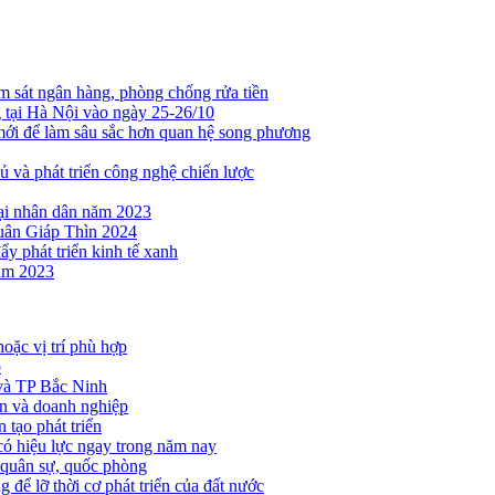
 sát ngân hàng, phòng chống rửa tiền
tại Hà Nội vào ngày 25-26/10
mới để làm sâu sắc hơn quan hệ song phương
ủ và phát triển công nghệ chiến lược
ại nhân dân năm 2023
uân Giáp Thìn 2024
ẩy phát triển kinh tế xanh
năm 2023
hoặc vị trí phù hợp
p
 và TP Bắc Ninh
ân và doanh nghiệp
 tạo phát triển
ó hiệu lực ngay trong năm nay
 quân sự, quốc phòng
 để lỡ thời cơ phát triển của đất nước