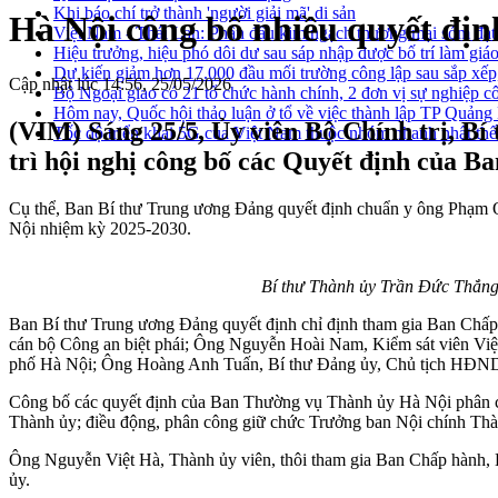
Khi báo chí trở thành 'người giải mã' di sản
Hà Nội công bố nhiều quyết định
Việt Nam - Thái Lan: Phấn đấu kim ngạch thương mại sớm đạt
Hiệu trưởng, hiệu phó dôi dư sau sáp nhập được bố trí làm giáo
Dự kiến giảm hơn 17.000 đầu mối trường công lập sau sắp xếp
Cập nhật lúc 14:56, 25/05/2026
Bộ Ngoại giao có 21 tổ chức hành chính, 2 đơn vị sự nghiệp c
Hôm nay, Quốc hội thảo luận ở tổ về việc thành lập TP Quản
(VIM) Sáng 25/5, Ủy viên Bộ Chính trị, B
Tốc độ triển khai 5G của Việt Nam thuộc nhóm nhanh nhất thế
trì hội nghị công bố các Quyết định của 
Cụ thể, Ban Bí thư Trung ương Đảng quyết định chuẩn y ông Phạm
Nội nhiệm kỳ 2025-2030.
Bí thư Thành ủy Trần Đức Thắng
Ban Bí thư Trung ương Đảng quyết định chỉ định tham gia Ban Ch
cán bộ Công an biệt phái; Ông Nguyễn Hoài Nam, Kiểm sát viên Việ
phố Hà Nội; Ông Hoàng Anh Tuấn, Bí thư Đảng ủy, Chủ tịch HĐND 
Công bố các quyết định của Ban Thường vụ Thành ủy Hà Nội phân cô
Thành ủy; điều động, phân công giữ chức Trưởng ban Nội chính Thà
Ông Nguyễn Việt Hà, Thành ủy viên, thôi tham gia Ban Chấp hành,
ủy.