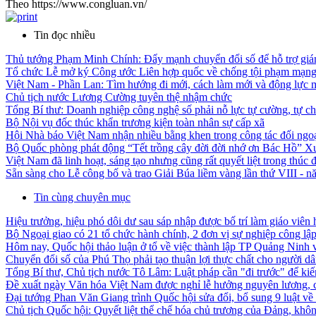
Theo https://www.congluan.vn/
Tin đọc nhiều
Thủ tướng Phạm Minh Chính: Đẩy mạnh chuyển đổi số để hỗ trợ giám
Tổ chức Lễ mở ký Công ước Liên hợp quốc về chống tội phạm mạng 
Việt Nam - Phần Lan: Tìm hướng đi mới, cách làm mới và động lực 
Chủ tịch nước Lương Cường tuyên thệ nhậm chức
Tổng Bí thư: Doanh nghiệp công nghệ số phải nỗ lực tự cường, tự ch
Bộ Nội vụ đốc thúc khẩn trương kiện toàn nhân sự cấp xã
Hội Nhà báo Việt Nam nhận nhiều bằng khen trong công tác đối ngo
Bộ Quốc phòng phát động “Tết trồng cây đời đời nhớ ơn Bác Hồ” X
Việt Nam đã linh hoạt, sáng tạo nhưng cũng rất quyết liệt trong thúc đ
Sẵn sàng cho Lễ công bố và trao Giải Búa liềm vàng lần thứ VIII - 
Tin cùng chuyên mục
Hiệu trưởng, hiệu phó dôi dư sau sáp nhập được bố trí làm giáo viên 
Bộ Ngoại giao có 21 tổ chức hành chính, 2 đơn vị sự nghiệp công lậ
Hôm nay, Quốc hội thảo luận ở tổ về việc thành lập TP Quảng Ninh
Chuyển đổi số của Phú Thọ phải tạo thuận lợi thực chất cho người d
Tổng Bí thư, Chủ tịch nước Tô Lâm: Luật pháp cần "đi trước" để kiến
Đề xuất ngày Văn hóa Việt Nam được nghỉ lễ hưởng nguyên lương, c
Đại tướng Phan Văn Giang trình Quốc hội sửa đổi, bổ sung 9 luật về
Chủ tịch Quốc hội: Quyết liệt thể chế hóa chủ trương của Đảng, không