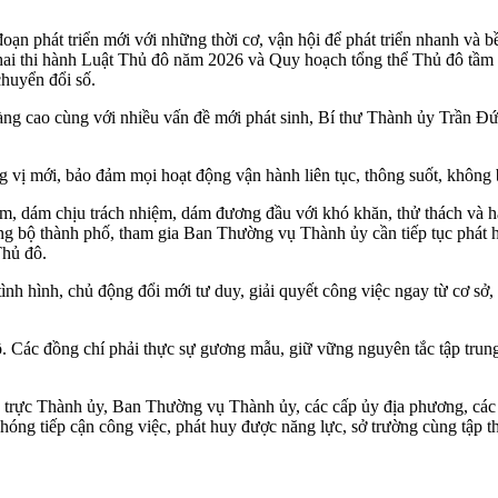
n phát triển mới với những thời cơ, vận hội để phát triển nhanh và b
 khai thi hành Luật Thủ đô năm 2026 và Quy hoạch tổng thể Thủ đô tầm 
chuyển đổi số.
càng cao cùng với nhiều vấn đề mới phát sinh, Bí thư Thành ủy Trần Đ
g vị mới, bảo đảm mọi hoạt động vận hành liên tục, thông suốt, không 
, dám chịu trách nhiệm, dám đương đầu với khó khăn, thử thách và hàn
bộ thành phố, tham gia Ban Thường vụ Thành ủy cần tiếp tục phát huy
Thủ đô.
ình hình, chủ động đổi mới tư duy, giải quyết công việc ngay từ cơ sở,
 Các đồng chí phải thực sự gương mẫu, giữ vững nguyên tắc tập trung d
trực Thành ủy, Ban Thường vụ Thành ủy, các cấp ủy địa phương, các c
chóng tiếp cận công việc, phát huy được năng lực, sở trường cùng tập t