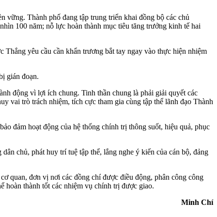
ền vững. Thành phố đang tập trung triển khai đồng bộ các chủ
nhìn 100 năm; nỗ lực hoàn thành mục tiêu tăng trưởng kinh tế hai
ức Thắng yêu cầu cần khẩn trương bắt tay ngay vào thực hiện nhiệm
bị gián đoạn.
h động vì lợi ích chung. Tinh thần chung là phải giải quyết các
 vai trò trách nhiệm, tích cực tham gia cùng tập thể lãnh đạo Thành
 bảo đảm hoạt động của hệ thống chính trị thông suốt, hiệu quả, phục
ân chủ, phát huy trí tuệ tập thể, lắng nghe ý kiến của cán bộ, đảng
ơ quan, đơn vị nơi các đồng chí được điều động, phân công công
hể hoàn thành tốt các nhiệm vụ chính trị được giao.
Minh Chí