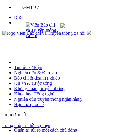
GMT +7
RSS
Tin tức sự kiện
Nghiên cứu & Đào tạo
Báo chí & doanh nghiệp
Dự án & Cuộc sống
Khủng hoảng truyền thông
Khoa học Công nghệ
Nghiên cứu truyền thông ngân hàng
Hợp tác quốc tế
Tin mới nhất
Trang chủ
Tin tức sự kiện
Quản trị rủi ro một cách chủ động