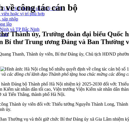
 về công tác cán bộ
 25 tỷ USD, hướng tới 50 tỷ USD
 viên hoặc vị trí phù hợp
, sáp nhập
ông lập
g Ninh và TP Bắc Ninh
í thư Thành ủy, Trưởng đoàn đại biểu Quốc
 giới
Ban Bí thư Trung ương Đảng và Ban Thường v
 Quang Thanh, Thành ủy viên, Bí thư Đảng ủy, Chủ tịch HĐND phườ
 và các đồng chí lãnh đạo Thành phố tặng hoa chúc mừng các đồng 
ấp hành Đảng bộ Thành phố Hà Nội nhiệm kỳ 2025-2030 đối với: Th
n Kiểm sát nhân dân tối cao, Viện trưởng Viện Kiểm sát nhân dân th
xã Tiến Thắng, thành phố Hà Nội.
ng Thành ủy viên đối với: Thiếu tướng Nguyễn Thành Long, Thành ủy
nh ủy.
 Ban Thường vụ và thôi giữ chức Bí thư Đảng ủy xã Gia Lâm nhiệm 