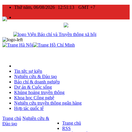
Thứ năm, 06/08/2026
12:51:13
GMT +7
Tin tức sự kiện
Nghiên cứu & Đào tạo
Báo chí & doanh nghiệp
Dự án & Cuộc sống
Khủng hoảng truyền thông
Khoa học Công nghệ
Nghiên cứu truyền thông ngân hàng
Hợp tác quốc tế
Trang chủ
Nghiên cứu &
Trang chủ
Đào tạo
RSS