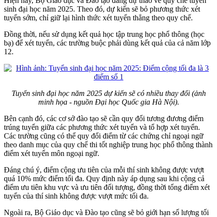
Hiện nay, Bộ Giáo dục và Đào tạo đang dự thảo về quy chế tuyển
sinh đại học năm 2025. Theo đó, dự kiến sẽ bỏ phương thức xét
tuyển sớm, chỉ giữ lại hình thức xét tuyển thẳng theo quy chế.
Đồng thời, nếu sử dụng kết quả học tập trung học phổ thông (học
bạ) để xét tuyển, các trường buộc phải dùng kết quả của cả năm lớp
12.
Tuyển sinh đại học năm 2025 dự kiến sẽ có nhiều thay đổi (ảnh
minh họa - nguồn Đại học Quốc gia Hà Nội).
Bên cạnh đó, các cơ sở đào tạo sẽ cần quy đổi tương đương điểm
trúng tuyển giữa các phương thức xét tuyển và tổ hợp xét tuyển.
Các trường cũng có thể quy đổi điểm từ các chứng chỉ ngoại ngữ
theo danh mục của quy chế thi tốt nghiệp trung học phổ thông thành
điểm xét tuyển môn ngoại ngữ.
Đáng chú ý, điểm cộng ưu tiên của mỗi thí sinh không được vượt
quá 10% mức điểm tối đa. Quy định này áp dụng sau khi cộng cả
điểm ưu tiên khu vực và ưu tiên đối tượng, đồng thời tổng điểm xét
tuyển của thí sinh không được vượt mức tối đa.
Ngoài ra, Bộ Giáo dục và Đào tạo cũng sẽ bỏ giới hạn số lượng tối