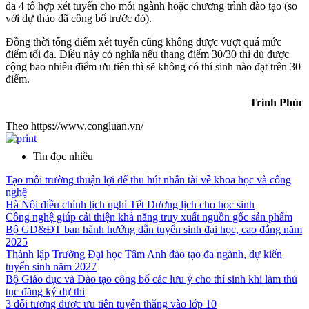
đa 4 tổ hợp xét tuyển cho mỗi ngành hoặc chương trình đào tạo (so
với dự thảo đã công bố trước đó).
Đồng thời tổng điểm xét tuyển cũng không được vượt quá mức
điểm tối đa. Điều này có nghĩa nếu thang điểm 30/30 thì dù được
cộng bao nhiêu điểm ưu tiên thì sẽ không có thí sinh nào đạt trên 30
điểm.
Trinh Phúc
Theo https://www.congluan.vn/
Tin đọc nhiều
Tạo môi trường thuận lợi để thu hút nhân tài về khoa học và công
nghệ
Hà Nội điều chỉnh lịch nghỉ Tết Dương lịch cho học sinh
Công nghệ giúp cải thiện khả năng truy xuất nguồn gốc sản phẩm
Bộ GD&ĐT ban hành hướng dẫn tuyển sinh đại học, cao đẳng năm
2025
Thành lập Trường Đại học Tâm Anh đào tạo đa ngành, dự kiến
tuyển sinh năm 2027
Bộ Giáo dục và Đào tạo công bố các lưu ý cho thí sinh khi làm thủ
tục đăng ký dự thi
3 đối tượng được ưu tiên tuyển thẳng vào lớp 10