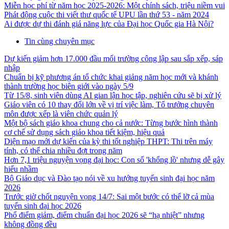
Miễn học phí từ năm học 2025-2026: Một chính sách, triệu niềm vui
Phát động cuộc thi viết thư quốc tế UPU lần thứ 53 - năm 2024
Ai được dự thi đánh giá năng lực của Đại học Quốc gia Hà Nội?
Tin cùng chuyên mục
Dự kiến giảm hơn 17.000 đầu mối trường công lập sau sắp xếp, sáp
nhập
Chuẩn bị kỹ phương án tổ chức khai giảng năm học mới và khánh
thành trường học biên giới vào ngày 5/9
Từ 15/8, sinh viên dùng AI gian lận học tập, nghiên cứu sẽ bị xử lý
Giáo viên có 10 thay đổi lớn về vị trí việc làm, Tổ trưởng chuyên
môn được xếp là viên chức quản lý
Một bộ sách giáo khoa chung cho cả nước: Từng bước hình thành
cơ chế sử dụng sách giáo khoa tiết kiệm, hiệu quả
Diện mạo mới dự kiến của kỳ thi tốt nghiệp THPT: Thi trên máy
tính, có thể chia nhiều đợt trong năm
Hơn 7,1 triệu nguyện vọng đại học: Con số 'khổng lồ' nhưng dễ gây
hiểu nhầm
Bộ Giáo dục và Đào tạo nói về xu hướng tuyển sinh đại học năm
2026
Trước giờ chốt nguyện vọng 14/7: Sai một bước có thể lỡ cả mùa
tuyển sinh đại học 2026
Phổ điểm giảm, điểm chuẩn đại học 2026 sẽ “hạ nhiệt” nhưng
không đồng đều