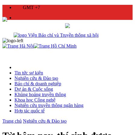
GMT +7
Tin tức sự kiện
Nghiên cứu & Đào tạo
Báo chí & doanh nghiệp
Dự án & Cuộc sống
Khủng hoảng truyền thông
Khoa học Công nghệ
Nghiên cứu truyền thông ngân hàng
Hợp tác quốc tế
Trang chủ
Nghiên cứu & Đào tạo