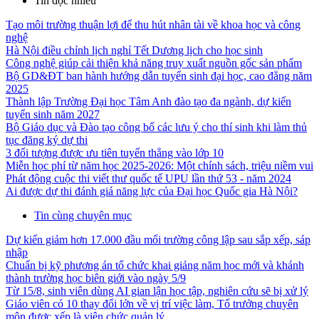
Tin đọc nhiều
Tạo môi trường thuận lợi để thu hút nhân tài về khoa học và công
nghệ
Hà Nội điều chỉnh lịch nghỉ Tết Dương lịch cho học sinh
Công nghệ giúp cải thiện khả năng truy xuất nguồn gốc sản phẩm
Bộ GD&ĐT ban hành hướng dẫn tuyển sinh đại học, cao đẳng năm
2025
Thành lập Trường Đại học Tâm Anh đào tạo đa ngành, dự kiến
tuyển sinh năm 2027
Bộ Giáo dục và Đào tạo công bố các lưu ý cho thí sinh khi làm thủ
tục đăng ký dự thi
3 đối tượng được ưu tiên tuyển thẳng vào lớp 10
Miễn học phí từ năm học 2025-2026: Một chính sách, triệu niềm vui
Phát động cuộc thi viết thư quốc tế UPU lần thứ 53 - năm 2024
Ai được dự thi đánh giá năng lực của Đại học Quốc gia Hà Nội?
Tin cùng chuyên mục
Dự kiến giảm hơn 17.000 đầu mối trường công lập sau sắp xếp, sáp
nhập
Chuẩn bị kỹ phương án tổ chức khai giảng năm học mới và khánh
thành trường học biên giới vào ngày 5/9
Từ 15/8, sinh viên dùng AI gian lận học tập, nghiên cứu sẽ bị xử lý
Giáo viên có 10 thay đổi lớn về vị trí việc làm, Tổ trưởng chuyên
môn được xếp là viên chức quản lý