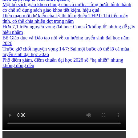
Một bộ sách giáo khoa chung cho cả nước: Từng bước hình thành
cơ chế sử dụng sách giáo khoa tiết kiệm, hiệu quả
Diện mạo mới dự kiến của kỳ thi tốt nghiệp THPT: Thi trên máy
tính, có thể chia nhiều đợt trong năm
Hơn 7,1 triệu nguyện vọng đại học: Con số 'khổng lồ' nhưng dễ gây
hiểu nhầm
Bộ Giáo dục và Đào tạo nói về xu hướng tuyển sinh đại học năm
2026
Trước giờ chốt nguyện vọng 14/7: Sai một bước có thể lỡ cả mùa
tuyển sinh đại học 2026
Phổ điểm giảm, điểm chuẩn đại học 2026 sẽ “hạ nhiệt” nhưng
không đồng đều