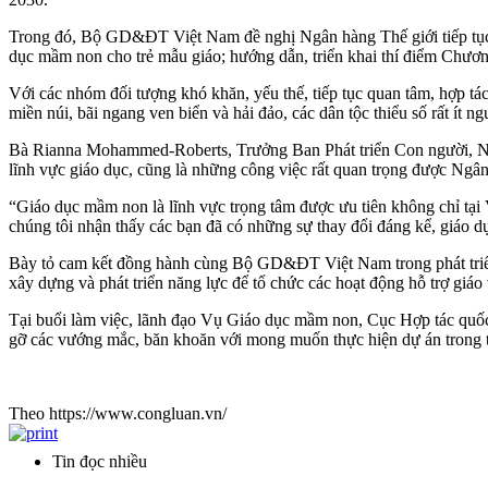
Trong đó, Bộ GD&ĐT Việt Nam đề nghị Ngân hàng Thế giới tiếp tục qu
dục mầm non cho trẻ mẫu giáo; hướng dẫn, triển khai thí điểm Chươ
Với các nhóm đối tượng khó khăn, yếu thế, tiếp tục quan tâm, hợp tác
miền núi, bãi ngang ven biển và hải đảo, các dân tộc thiểu số rất ít
Bà Rianna Mohammed-Roberts, Trưởng Ban Phát triển Con người, Ng
lĩnh vực giáo dục, cũng là những công việc rất quan trọng được Ngân
“Giáo dục mầm non là lĩnh vực trọng tâm được ưu tiên không chỉ tại
chúng tôi nhận thấy các bạn đã có những sự thay đổi đáng kể, giáo d
Bày tỏ cam kết đồng hành cùng Bộ GD&ĐT Việt Nam trong phát triển 
xây dựng và phát triển năng lực để tổ chức các hoạt động hỗ trợ giáo
Tại buổi làm việc, lãnh đạo Vụ Giáo dục mầm non, Cục Hợp tác quốc
gỡ các vướng mắc, băn khoăn với mong muốn thực hiện dự án trong t
Theo https://www.congluan.vn/
Tin đọc nhiều