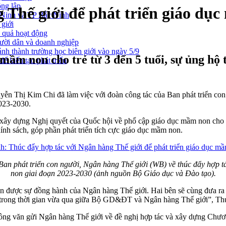
ông lập
 Thế giới để phát triển giáo dụ
g Ninh và TP Bắc Ninh
 giới
u quả hoạt động
gười dân và doanh nghiệp
nh thành trường học biên giới vào ngày 5/9
m non cho trẻ từ 3 đến 5 tuổi, sự ủng hộ 
ể kiến tạo phát triển
n Thị Kim Chi đã làm việc với đoàn công tác của Ban phát triển con
2023-2030.
 dựng Nghị quyết của Quốc hội về phổ cập giáo dục mầm non cho trẻ
nh sách, góp phần phát triển tích cực giáo dục mầm non.
an phát triển con người, Ngân hàng Thế giới (WB) về thúc đẩy hợp t
non giai đoạn 2023-2030 (ảnh nguồn Bộ Giáo dục và Đào tạo).
ợc sự đồng hành của Ngân hàng Thế giới. Hai bên sẽ cùng đưa ra nhữ
ận trong thời gian vừa qua giữa Bộ GD&ĐT và Ngân hàng Thế giới”, T
 văn gửi Ngân hàng Thế giới về đề nghị hợp tác và xây dựng Chương 