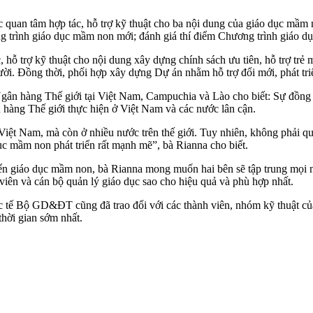
an tâm hợp tác, hỗ trợ kỹ thuật cho ba nội dung của giáo dục mầm no
ng trình giáo dục mầm non mới; đánh giá thí điểm Chương trình giáo 
, hỗ trợ kỹ thuật cho nội dung xây dựng chính sách ưu tiên, hỗ trợ trẻ
 người. Đồng thời, phối hợp xây dựng Dự án nhằm hỗ trợ đổi mới, phát t
ân hàng Thế giới tại Việt Nam, Campuchia và Lào cho biết: Sự đồng
 hàng Thế giới thực hiện ở Việt Nam và các nước lân cận.
 Việt Nam, mà còn ở nhiều nước trên thế giới. Tuy nhiên, không phải 
ục mầm non phát triển rất mạnh mẽ”, bà Rianna cho biết.
giáo dục mầm non, bà Rianna mong muốn hai bên sẽ tập trung mọi ngu
 viên và cán bộ quản lý giáo dục sao cho hiệu quả và phù hợp nhất.
 tế Bộ GD&ĐT cũng đã trao đổi với các thành viên, nhóm kỹ thuật củ
hời gian sớm nhất.