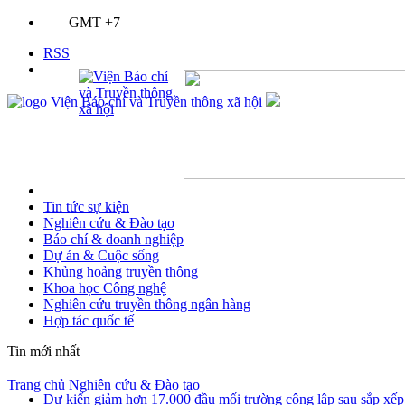
GMT +7
RSS
Tin tức sự kiện
Nghiên cứu & Đào tạo
Báo chí & doanh nghiệp
Dự án & Cuộc sống
Khủng hoảng truyền thông
Khoa học Công nghệ
Nghiên cứu truyền thông ngân hàng
Hợp tác quốc tế
Tin mới nhất
Trang chủ
Nghiên cứu & Đào tạo
Dự kiến giảm hơn 17.000 đầu mối trường công lập sau sắp xếp