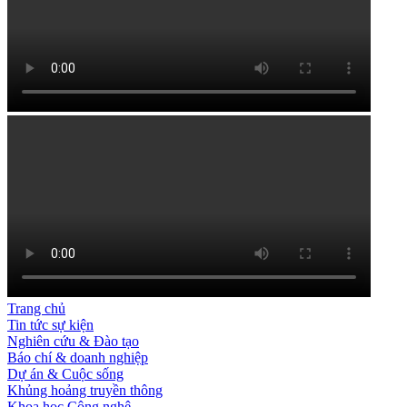
Trang chủ
Tin tức sự kiện
Nghiên cứu & Đào tạo
Báo chí & doanh nghiệp
Dự án & Cuộc sống
Khủng hoảng truyền thông
Khoa học Công nghệ