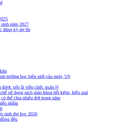
hệ
2025
n sinh năm 2027
c đăng ký dự thi
nhập
nh trường học biên giới vào ngày 5/9
n được xếp là viên chức quản lý
hế sử dụng sách giáo khoa tiết kiệm, hiệu quả
 có thể chia nhiều đợt trong năm
 hiểu nhầm
26
ển sinh đại học 2026
 đồng đều