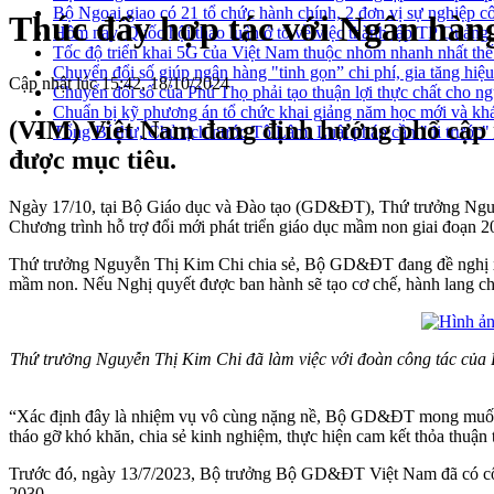
Bộ Ngoại giao có 21 tổ chức hành chính, 2 đơn vị sự nghiệp c
Thúc đẩy hợp tác với Ngân hàng
Hôm nay, Quốc hội thảo luận ở tổ về việc thành lập TP Quản
Tốc độ triển khai 5G của Việt Nam thuộc nhóm nhanh nhất thế
Chuyển đổi số giúp ngân hàng "tinh gọn” chi phí, gia tăng hiệ
Cập nhật lúc 15:42, 18/10/2024
Chuyển đổi số của Phú Thọ phải tạo thuận lợi thực chất cho n
Chuẩn bị kỹ phương án tổ chức khai giảng năm học mới và khá
(VIM) Việt Nam đang định hướng phổ cập mầ
Tổng Bí thư, Chủ tịch nước Tô Lâm: Luật pháp cần "đi trước" đ
được mục tiêu.
Ngày 17/10, tại Bộ Giáo dục và Đào tạo (GD&ĐT), Thứ trưởng Nguyễ
Chương trình hỗ trợ đổi mới phát triển giáo dục mầm non giai đoạn 
Thứ trưởng Nguyễn Thị Kim Chi chia sẻ, Bộ GD&ĐT đang đề nghị xây
mầm non. Nếu Nghị quyết được ban hành sẽ tạo cơ chế, hành lang chí
Thứ trưởng Nguyễn Thị Kim Chi đã làm việc với đoàn công tác của B
“Xác định đây là nhiệm vụ vô cùng nặng nề, Bộ GD&ĐT mong muốn đư
tháo gỡ khó khăn, chia sẻ kinh nghiệm, thực hiện cam kết thỏa thu
Trước đó, ngày 13/7/2023, Bộ trưởng Bộ GD&ĐT Việt Nam đã có công
2030.