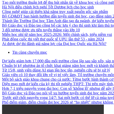
Tạo môi trường thuận lợi để thu hút nhân tài về khoa học và công ng
Hà Nội điều chỉnh lịch nghỉ Tết Dương lịch cho học sinh
Công nghệ giúp cải thiện khả năng truy xuất nguồn gốc sản phẩm
Bộ GD&ĐT ban hành hướng dẫn tuyển sinh đại học, cao đẳng năm 
Thành lập Trường Đại học Tâm Anh đào tạo đa ngành, dự kiến tuyể
Bộ Giáo dục và Đào tạo công bố các lưu ý cho thí sinh khi làm thủ tụ
3 đối tượng được ưu tiên tuyển thẳng vào lớp 10
Miễn học phí từ năm học 2025-2026: Một chính sách, triệu niềm vui
Phát động cuộc thi viết thư quốc tế UPU lần thứ 53 - năm 2024
Ai được dự thi đánh giá năng lực của Đại học Quốc gia Hà Nội?
Tin cùng chuyên mục
Dự kiến giảm hơn 17.000 đầu mối trường công lập sau sắp xếp, sáp 
Chuẩn bị kỹ phương án tổ chức khai giảng năm học mới và khánh thà
Từ 15/8, sinh viên dùng AI gian lận học tập, nghiên cứu sẽ bị xử lý
Giáo viên có 10 thay đổi lớn về vị trí việc làm, Tổ trưởng chuyên mô
Một bộ sách giáo khoa chung cho cả nước: Từng bước hình thành cơ c
Diện mạo mới dự kiến của kỳ thi tốt nghiệp THPT: Thi trên máy tính,
Hơn 7,1 triệu nguyện vọng đại học: Con số 'khổng lồ' nhưng dễ gây
Bộ Giáo dục và Đào tạo nói về xu hướng tuyển sinh đại học năm 20
Trước giờ chốt nguyện vọng 14/7: Sai một bước có thể lỡ cả mùa tuy
Phổ điểm giảm, điểm chuẩn đại học 2026 sẽ “hạ nhiệt” nhưng không