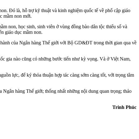
n. Đó là, hỗ trợ kỹ thuật và kinh nghiệm quốc tế về phổ cập giáo
dục mầm non mới.
 mầm non, học sinh, sinh viên ở vùng đồng bào dân tộc thiểu số và
riển giáo dục mầm non.
 hành của Ngân hàng Thế giới với Bộ GD&ĐT trong thời gian qua về
quốc gia nào cũng có những bước tiến như kỳ vọng. Và ở Việt Nam,
ồn lực, để ký thỏa thuận hợp tác càng sớm càng tốt, với trọng tâm
a Ngân hàng Thế giới; thống nhất những nội dung quan trọng; tháo
Trinh Phúc