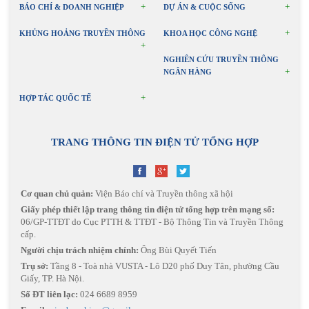
BÁO CHÍ & DOANH NGHIỆP
DỰ ÁN & CUỘC SỐNG
KHỦNG HOẢNG TRUYỀN THÔNG
KHOA HỌC CÔNG NGHỆ
NGHIÊN CỨU TRUYỀN THÔNG
NGÂN HÀNG
HỢP TÁC QUỐC TẾ
TRANG THÔNG TIN ĐIỆN TỬ TỔNG HỢP
Cơ quan chủ quản:
Viện Báo chí và Truyền thông xã hội
Giấy phép thiết lập trang thông tin điện tử tổng hợp trên mạng số:
06/GP-TTĐT do Cục PTTH & TTĐT - Bộ Thông Tin và Truyền Thông
cấp.
Người chịu trách nhiệm chính:
Ông Bùi Quyết Tiến
Trụ sở:
Tầng 8 - Toà nhà VUSTA - Lô D20 phố Duy Tân, phường Cầu
Giấy, TP. Hà Nội.
Số ĐT liên lạc:
024 6689 8959