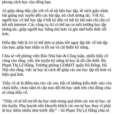
phong cách học của riêng bạn.
AI giúp dàng tiếp cận với vô số tài liệu học tập, từ sách giáo trình,
bài giảng trực tuyến đến các bài tập, trò chơi tương tác. Với AI,
người học có thể học tập ở bất kỳ đâu và bất kỳ khi nào chỉ cần có
kết nối internet. Các công cụ AI có thể tạo ra môi trường học tập
tương tác, giúp người học hứng thú hơn và ghi nhớ kiến thức tốt
hơn.
Điều đặc biệt là AI có thể đưa ra phản hồi ngay lập tức về bài tập
của bạn, giúp bạn nhận ra lỗi sai và cải thiện kỹ năng.
Chia sẻ với phóng viên Báo Nhà báo & Công luận, nhiều thầy cô
cũng cho rằng, việc rèn luyện kỹ năng tự học là rất cần thiết. Bà
Phạm Thị Lệ Hằng, Trưởng phòng GD&ĐT quận Hà Đông, Hà
Nội cho rằng, việc tự học là cách để giúp các em học tập tốt hơn và
hiệu quả hơn.
Thầy cô sẽ là điểm tựa cho các em, bất cứ những kiến thức nào còn
chưa hiểu, chưa nắm rõ cần trao đổi thì học sinh nên chủ động chia
sẻ cùng thầy cô.
“Thầy cô sẽ hỗ trợ tối đa học sinh trong quá trình các em tự học, tự
rèn luyện. Phụ huynh nên khuyến khích các em tự học thay vì phải
đi học thêm nhiều như trước đây” – bà Phạm Thị Lệ Hằng chia sẻ.