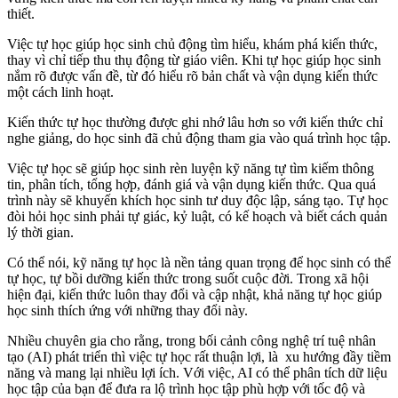
thiết.
Việc tự học giúp học sinh chủ động tìm hiểu, khám phá kiến thức,
thay vì chỉ tiếp thu thụ động từ giáo viên. Khi tự học giúp học sinh
nắm rõ được vấn đề, từ đó hiểu rõ bản chất và vận dụng kiến thức
một cách linh hoạt.
Kiến thức tự học thường được ghi nhớ lâu hơn so với kiến thức chỉ
nghe giảng, do học sinh đã chủ động tham gia vào quá trình học tập.
Việc tự học sẽ giúp học sinh rèn luyện kỹ năng tự tìm kiếm thông
tin, phân tích, tổng hợp, đánh giá và vận dụng kiến thức. Qua quá
trình này sẽ khuyến khích học sinh tư duy độc lập, sáng tạo. Tự học
đòi hỏi học sinh phải tự giác, kỷ luật, có kế hoạch và biết cách quản
lý thời gian.
Có thể nói, kỹ năng tự học là nền tảng quan trọng để học sinh có thể
tự học, tự bồi dưỡng kiến thức trong suốt cuộc đời. Trong xã hội
hiện đại, kiến thức luôn thay đổi và cập nhật, khả năng tự học giúp
học sinh thích ứng với những thay đổi này.
Nhiều chuyên gia cho rằng, trong bối cảnh công nghệ trí tuệ nhân
tạo (AI) phát triển thì việc tự học rất thuận lợi, là xu hướng đầy tiềm
năng và mang lại nhiều lợi ích. Với việc, AI có thể phân tích dữ liệu
học tập của bạn để đưa ra lộ trình học tập phù hợp với tốc độ và