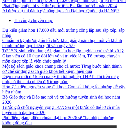
Miễn học phí từ năm học 2025-2026: Một chính sách, triệu niềm vui
Phát động cuộc thi viết thư quốc tế UPU lần thứ 53 - năm 2024
Ai được dự thi đánh giá năng lực của Đại học Quốc gia Hà Nội?
Tin cùng chuyên mục
Dự kiến giảm hơn 17.000 đầu mối trường công lập sau sắp xếp, sáp
nhập
Chuẩn bị kỹ phương án tổ chức khai giảng năm học mới và khánh
thành trường học biên giới vào ngày 5/9
Từ 15/8, sinh viên dùng AI gian lận học tập, nghiên cứu sẽ bị xử lý
Giáo viên có 10 thay đổi lớn về vị trí việc làm, Tổ trưởng chuyên
môn được xếp là viên chức quản lý
Một bộ sách giáo khoa chung cho cả nước: Từng bước hình thành
cơ chế sử dụng sách giáo khoa tiết kiệm, hiệu quả
Diện mạo mới dự kiến của kỳ thi tốt nghiệp THPT: Thi trên máy
tính, có thể chia nhiều đợt trong năm
Hơn 7,1 triệu nguyện vọng đại học: Con số 'khổng lồ' nhưng dễ gây
hiểu nhầm
Bộ Giáo dục và Đào tạo nói về xu hướng tuyển sinh đại học năm
2026
Trước giờ chốt nguyện vọng 14/7: Sai một bước có thể lỡ cả mùa
tuyển sinh đại học 2026
Phổ điểm giảm, điểm chuẩn đại học 2026 sẽ “hạ nhiệt” nhưng
không đồng đều