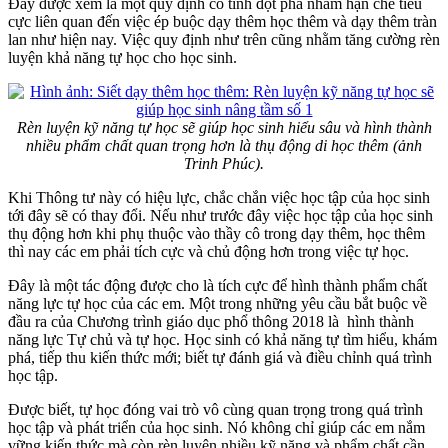
Đây được xem là một quy định có tính đột phá nhằm hạn chế tiêu
cực liên quan đến việc ép buộc dạy thêm học thêm và dạy thêm tràn
lan như hiện nay. Việc quy định như trên cũng nhằm tăng cường rèn
luyện khả năng tự học cho học sinh.
Rèn luyện kỹ năng tự học sẽ giúp học sinh hiểu sâu và hình thành
nhiều phẩm chất quan trọng hơn là thụ động di học thêm (ảnh
Trinh Phúc).
Khi Thông tư này có hiệu lực, chắc chắn việc học tập của học sinh
tới đây sẽ có thay đổi. Nếu như trước đây việc học tập của học sinh
thụ động hơn khi phụ thuộc vào thầy cô trong dạy thêm, học thêm
thì nay các em phải tích cực và chủ động hơn trong việc tự học.
Đây là một tác động được cho là tích cực để hình thành phẩm chất
năng lực tự học của các em. Một trong những yêu cầu bắt buộc về
đầu ra của Chương trình giáo dục phổ thông 2018 là hình thành
năng lực Tự chủ và tự học. Học sinh có khả năng tự tìm hiểu, khám
phá, tiếp thu kiến thức mới; biết tự đánh giá và điều chỉnh quá trình
học tập.
Được biết, tự học đóng vai trò vô cùng quan trọng trong quá trình
học tập và phát triển của học sinh. Nó không chỉ giúp các em nắm
vững kiến thức mà còn rèn luyện nhiều kỹ năng và phẩm chất cần