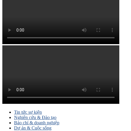
Tin tức sự kiện
Nghiên cứu & Đào tạo
Báo chí & doanh nghiệp
Dự án & Cuộc sống