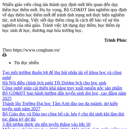
Nhiều giáo viên cũng tán thành quy định mới liên quan đến dạy
thêm học thêm mới. Họ hy vọng, Bộ GD&ĐT làm nghiêm quy định
về dạy thêm học thêm mới để tránh tình trạng nơi thực hiện nghiêm
túc, nơi không. Việc siết dạy thêm cũng là cách để bảo vệ sự tôn
nghiêm của nhà giáo. Tránh việc lợi dụng dạy thêm, học thêm ép
học sinh đi học, thương mại hóa trường học.
Trinh Phúc
Theo https://www.congluan.vn/
Tin đọc nhiều
Tạo môi trường thuận lợi để thu hút nhân tài về khoa học và công
nghệ
Hà Nội điều chỉnh lịch nghỉ Tết Dương lịch cho học sinh
Công nghệ giúp cải thiện khả năng truy xuất nguồn gốc sản phẩm
Bộ GD&ĐT ban hành hướng dẫn tuyển sinh đại học, cao đẳng năm
2025
Thành lập Trường Đại học Tâm Anh đào tạo đa ngành, dự kiến
tuyển sinh năm 2027
Bộ Giáo dục và Đào tạo công bố các lưu ý cho thí sinh khi làm thủ
tục đăng ký dự thi
3 đối tượng được ưu tiên tuyển thẳng vào lớp 10