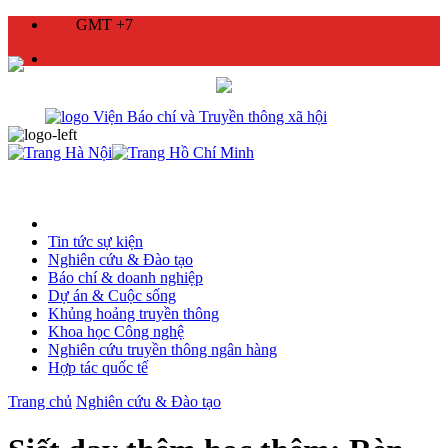
GMT +7
Tin tức sự kiện
Nghiên cứu & Đào tạo
Báo chí & doanh nghiệp
Dự án & Cuộc sống
Khủng hoảng truyền thông
Khoa học Công nghệ
Nghiên cứu truyền thông ngân hàng
Hợp tác quốc tế
Trang chủ
Nghiên cứu & Đào tạo