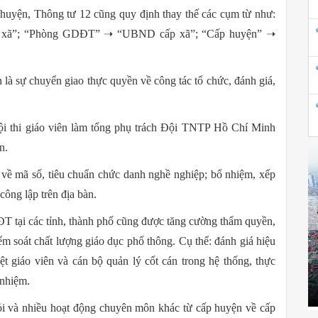
 huyện, Thông tư 12 cũng quy định thay thế các cụm từ như:
 xã”; “Phòng GDĐT” ➝ “UBND cấp xã”; “Cấp huyện” ➝
 là sự chuyển giao thực quyền về công tác tổ chức, đánh giá,
i thi giáo viên làm tổng phụ trách Đội TNTP Hồ Chí Minh
n.
ề mã số, tiêu chuẩn chức danh nghề nghiệp; bổ nhiệm, xếp
công lập trên địa bàn.
 tại các tỉnh, thành phố cũng được tăng cường thẩm quyền,
ểm soát chất lượng giáo dục phổ thông. Cụ thể: đánh giá hiệu
t giáo viên và cán bộ quản lý cốt cán trong hệ thống, thực
nhiệm.
iỏi và nhiều hoạt động chuyên môn khác từ cấp huyện về cấp