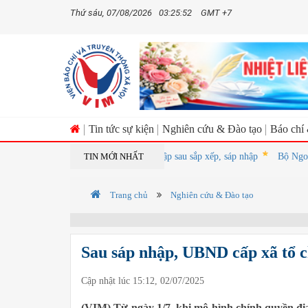
Thứ sáu, 07/08/2026
03:25:53
GMT +7
Tin tức sự kiện
Nghiên cứu & Đào tạo
Báo chí
 hơn 17.000 đầu mối trường công lập sau sắp xếp, sáp nhập
TIN MỚI NHẤT
Bộ Ngoại giao
Trang chủ
Nghiên cứu & Đào tạo
Sau sáp nhập, UBND cấp xã tổ ch
Cập nhật lúc 15:12, 02/07/2025
(VIM) Từ ngày 1/7, khi mô hình chính quyền đị