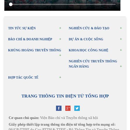
TIN TỨC SỰ KIỆN
NGHIÊN CỨU & ĐÀO TẠO
BÁO CHÍ & DOANH NGHIỆP
DỰ ÁN & CUỘC SỐNG
KHỦNG HOẢNG TRUYỀN THÔNG
KHOA HỌC CÔNG NGHỆ
NGHIÊN CỨU TRUYỀN THÔNG
NGÂN HÀNG
HỢP TÁC QUỐC TẾ
TRANG THÔNG TIN ĐIỆN TỬ TỔNG HỢP
Cơ quan chủ quản:
Viện Báo chí và Truyền thông xã hội
Giấy phép thiết lập trang thông tin điện tử tổng hợp trên mạng số:
06/GP-TTĐT do Cục PTTH & TTĐT - Bộ Thông Tin và Truyền Thông