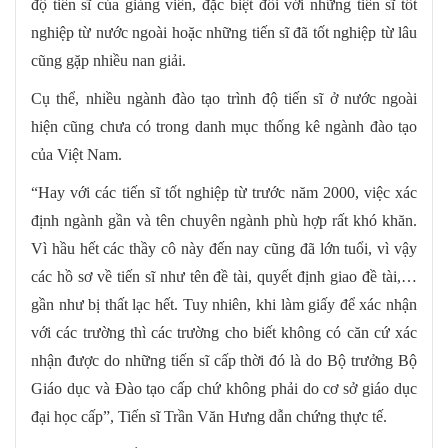
độ tiến sĩ của giảng viên, đặc biệt đối với những tiến sĩ tốt
nghiệp từ nước ngoài hoặc những tiến sĩ đã tốt nghiệp từ lâu
cũng gặp nhiều nan giải.
Cụ thể, nhiều ngành đào tạo trình độ tiến sĩ ở nước ngoài
hiện cũng chưa có trong danh mục thống kê ngành đào tạo
của Việt Nam.
“Hay với các tiến sĩ tốt nghiệp từ trước năm 2000, việc xác
định ngành gần và tên chuyên ngành phù hợp rất khó khăn.
Vì hầu hết các thầy cô này đến nay cũng đã lớn tuổi, vì vậy
các hồ sơ về tiến sĩ như tên đề tài, quyết định giao đề tài,…
gần như bị thất lạc hết. Tuy nhiên, khi làm giấy để xác nhận
với các trường thì các trường cho biết không có căn cứ xác
nhận được do những tiến sĩ cấp thời đó là do Bộ trưởng Bộ
Giáo dục và Đào tạo cấp chứ không phải do cơ sở giáo dục
đại học cấp”, Tiến sĩ Trần Văn Hưng dẫn chứng thực tế.