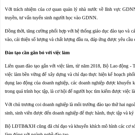
Với trách nhiệm của cơ quan quản lý nhà nước về lĩnh vực GD
truyền, tư vấn tuyển sinh người học vào GDNN.
Đồng thời, tăng cường phối hợp với hệ thống giáo dục đào tạo và 
vào, cải thiện số lượng và chất lượng đầu ra, đáp ứng được yêu cầu
Đào tạo cần gắn bó với việc làm
Liên quan đào tạo gắn với việc làm, từ năm 2018, Bộ Lao động - 
việc làm bền vững để xây dựng và chỉ đạo thực hiện kế hoạch phố
dụng lao động của doanh nghiệp, các doanh nghiệp được khuyến kh
trong quá trình học tập, là cơ hội để người học tìm kiếm được việ
Với chủ trương coi doanh nghiệp là môi trường đào tạo thứ hai ngo
sinh, sinh viên được đến doanh nghiệp để thực hành, thực tập và ký 
Bộ LĐTB&XH cũng đã chỉ đạo và khuyến khích mô hình các cơ sở GD
làm đúng với ngành nghề đào tạo.