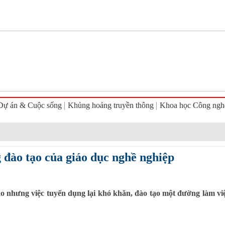
Dự án & Cuộc sống
Khủng hoảng truyền thông
Khoa học Công ngh
 đào tạo của giáo dục nghề nghiệp
ới 50 tỷ USD
ù hợp
 nhưng việc tuyển dụng lại khó khăn, đào tạo một đường làm việc