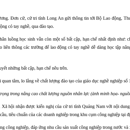
h
 phương. Đơn cử, cử tri tỉnh Long An gửi thông tin tới Bộ Lao động
ộng có tay nghề, qua đào tạo.
ân luồng học sinh vẫn còn một số bất cập, hạn chế nhất định như: ch
 liên thông các trường để lao động có tay nghề dễ dàng học tập nâng
uyết những bất cập, hạn chế nêu trên.
trọng trong nâng cao chất lượng nguồn nhân lực (ảnh minh họa- nguồn
Xã hội nhận được kiến nghị của cử tri tỉnh Quảng Nam với nội dung 
 cầu, tiêu chuẩn của các doanh nghiệp trong khu cụm công nghiệp tại đ
ng công nghiệp, đáp ứng nhu cầu sản xuất công nghiệp trong nước và xu