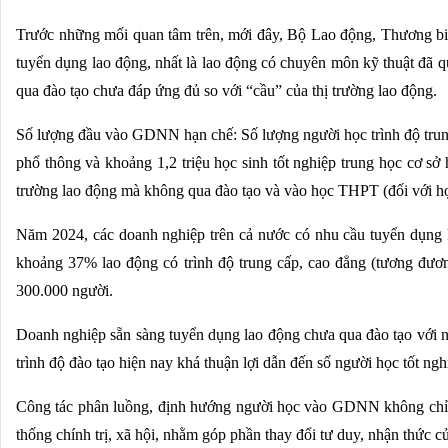
Trước những mối quan tâm trên, mới đây, Bộ Lao động, Thương bi
tuyển dụng lao động, nhất là lao động có chuyên môn kỹ thuật đã
qua đào tạo chưa đáp ứng đủ so với “cầu” của thị trường lao động.
Số lượng đầu vào GDNN hạn chế: Số lượng người học trình độ trung
phổ thông và khoảng 1,2 triệu học sinh tốt nghiệp trung học cơ sở 
trường lao động mà không qua đào tạo và vào học THPT (đối với học
Năm 2024, các doanh nghiệp trên cả nước có nhu cầu tuyển dụng k
khoảng 37% lao động có trình độ trung cấp, cao đẳng (tương đươ
300.000 người.
Doanh nghiệp sẵn sàng tuyển dụng lao động chưa qua đào tạo với nh
trình độ đào tạo hiện nay khá thuận lợi dẫn đến số người học tốt ng
Công tác phân luồng, định hướng người học vào GDNN không chỉ l
thống chính trị, xã hội, nhằm góp phần thay đổi tư duy, nhận thức c