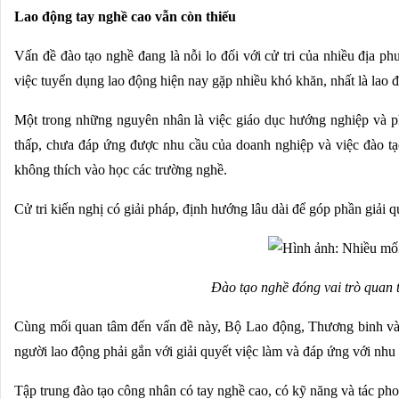
Lao động tay nghề cao vẫn còn thiếu
Hôm nay, Quốc hội thảo luận ở tổ về việc thành lập TP Quảng Ninh và TP Bắc Nin
Tốc độ triển khai 5G của Việt Nam thuộc nhóm nhanh nhất thế giới
Vấn đề đào tạo nghề đang là nỗi lo đối với cử tri của nhiều địa
việc tuyển dụng lao động hiện nay gặp nhiều khó khăn, nhất là lao đ
Một trong những nguyên nhân là việc giáo dục hướng nghiệp và ph
thấp, chưa đáp ứng được nhu cầu của doanh nghiệp và việc đào tạo
không thích vào học các trường nghề.
Cử tri kiến nghị có giải pháp, định hướng lâu dài để góp phần giải q
Đào tạo nghề đóng vai trò quan 
Cùng mối quan tâm đến vấn đề này, Bộ Lao động, Thương binh và 
người lao động phải gắn với giải quyết việc làm và đáp ứng với nhu
Tập trung đào tạo công nhân có tay nghề cao, có kỹ năng và tác pho