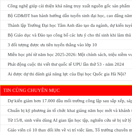
Công nghệ giúp cải thiện khả năng truy xuất nguồn gốc sản phẩm
Bộ GD&ĐT ban hành hướng dẫn tuyển sinh đại học, cao đẳng nă
Thành lập Trường Đại học Tâm Anh đào tạo đa ngành, dự kiến tuy
Bộ Giáo dục và Đào tạo công bố các lưu ý cho thí sinh khi làm thủ 
3 đối tượng được ưu tiên tuyển thẳng vào lớp 10
Miễn học phí từ năm học 2025-2026: Một chính sách, triệu niềm v
Phát động cuộc thi viết thư quốc tế UPU lần thứ 53 - năm 2024
Ai được dự thi đánh giá năng lực của Đại học Quốc gia Hà Nội?
TIN CÙNG CHUYÊN MỤC
Dự kiến giảm hơn 17.000 đầu mối trường công lập sau sắp xếp, sá
Chuẩn bị kỹ phương án tổ chức khai giảng năm học mới và khánh t
Từ 15/8, sinh viên dùng AI gian lận học tập, nghiên cứu sẽ bị xử lý
Giáo viên có 10 thay đổi lớn về vị trí việc làm, Tổ trưởng chuyên 