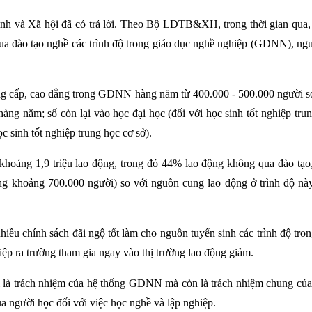
nh và Xã hội đã có trả lời. Theo Bộ LĐTB&XH, trong thời gian qua, 
 qua đào tạo nghề các trình độ trong giáo dục nghề nghiệp (GDNN), n
 cấp, cao đẳng trong GDNN hàng năm từ 400.000 - 500.000 người so vớ
hàng năm; số còn lại vào học đại học (đối với học sinh tốt nghiệp tr
 sinh tốt nghiệp trung học cơ sở).
hoảng 1,9 triệu lao động, trong đó 44% lao động không qua đào tạo, 
ng khoảng 700.000 người) so với nguồn cung lao động ở trình độ n
iều chính sách đãi ngộ tốt làm cho nguồn tuyển sinh các trình độ tro
hiệp ra trường tham gia ngay vào thị trường lao động giảm.
à trách nhiệm của hệ thống GDNN mà còn là trách nhiệm chung của c
ủa người học đối với việc học nghề và lập nghiệp.