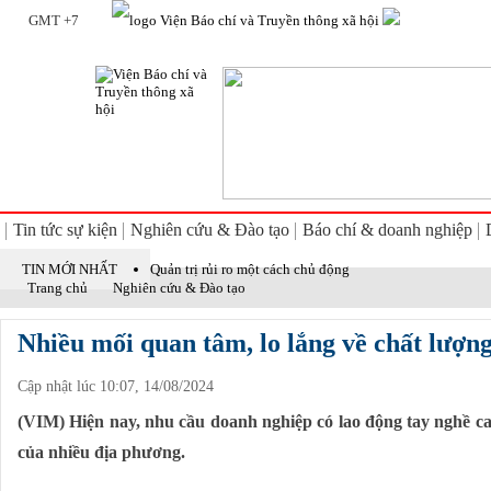
GMT +7
Tin tức sự kiện
Nghiên cứu & Đào tạo
Báo chí & doanh nghiệp
TIN MỚI NHẤT
Quản trị rủi ro một cách chủ động
Trang chủ
Nghiên cứu & Đào tạo
Khi báo chí trở thành 'người giải mã' di sản
Nhiều mối quan tâm, lo lắng về chất lượng
Việt Nam - Thái Lan: Phấn đấu kim ngạch thương mại sớm đạt 25 tỷ USD, hướng t
Cập nhật lúc 10:07, 14/08/2024
Hiệu trưởng, hiệu phó dôi dư sau sáp nhập được bố trí làm giáo viên hoặc vị trí ph
(VIM) Hiện nay, nhu cầu doanh nghiệp có lao động tay nghề cao
Dự kiến giảm hơn 17.000 đầu mối trường công lập sau sắp xếp, sáp nhập
của nhiều địa phương.
Bộ Ngoại giao có 21 tổ chức hành chính, 2 đơn vị sự nghiệp công lập