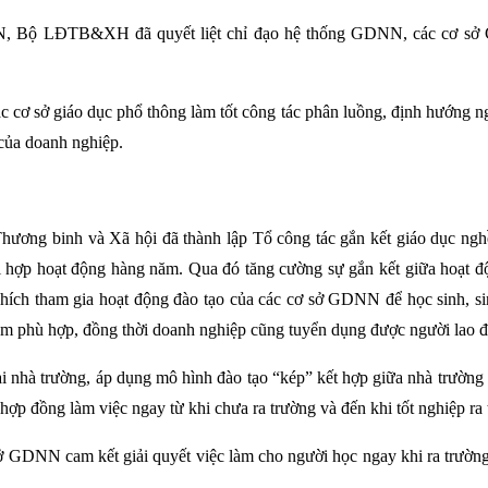
NN, Bộ LĐTB&XH đã quyết liệt chỉ đạo hệ thống GDNN, các cơ sở G
các cơ sở giáo dục phổ thông làm tốt công tác phân luồng, định hướn
 của doanh nghiệp.
Thương binh và Xã hội đã thành lập Tổ công tác gắn kết giáo dục ng
i hợp hoạt động hàng năm. Qua đó tăng cường sự gắn kết giữa hoạt 
ích tham gia hoạt động đào tạo của các cơ sở GDNN để học sinh, si
c làm phù hợp, đồng thời doanh nghiệp cũng tuyển dụng được người lao 
ài nhà trường, áp dụng mô hình đào tạo “kép” kết hợp giữa nhà trườn
hợp đồng làm việc ngay từ khi chưa ra trường và đến khi tốt nghiệp ra t
NN cam kết giải quyết việc làm cho người học ngay khi ra trường, 