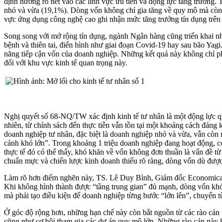
định hướng rõ nét vào các lĩnh vực ưu tiên và động lực tăng trưởng.
nhỏ và vừa (19,1%). Dòng vốn không chỉ gia tăng về quy mô mà còn chu
vực ứng dụng công nghệ cao ghi nhận mức tăng trưởng tín dụng trê
Song song với mở rộng tín dụng, ngành Ngân hàng cũng triển khai nhiề
bệnh và thiên tai, điển hình như giai đoạn Covid-19 hay sau bão Yag
năng tiếp cận vốn của doanh nghiệp. Những kết quả này không chỉ ph
đối với khu vực kinh tế quan trọng này.
Nghị quyết số 68-NQ/TW xác định kinh tế tư nhân là một động lực qu
nhiên, từ chính sách đến thực tiễn vẫn tồn tại một khoảng cách đáng 
doanh nghiệp tư nhân, đặc biệt là doanh nghiệp nhỏ và vừa, vẫn cò
cảnh khó lớn”. Trong khoảng 1 triệu doanh nghiệp đang hoạt động, có 
thực tế đó có thể thấy, khó khăn về vốn không đơn thuần là vấn đề t
chuẩn mực và chiến lược kinh doanh thiếu rõ ràng, dòng vốn dù đượ
Làm rõ hơn điểm nghẽn này, TS. Lê Duy Bình, Giám đốc Economica Vi
Khi không hình thành được “tầng trung gian” đủ mạnh, dòng vốn khó la
mà phải tạo điều kiện để doanh nghiệp từng bước “lớn lên”, chuyển 
Ở góc độ rộng hơn, những hạn chế này còn bắt nguồn từ các rào cản t
cũng như cơ hội tham gia các dự án quy mô lớn. Những rào cản này 