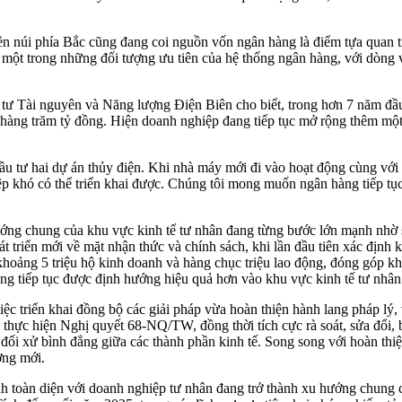
n núi phía Bắc cũng đang coi nguồn vốn ngân hàng là điểm tựa quan tr
là một trong những đối tượng ưu tiên của hệ thống ngân hàng, với dòng
 tư Tài nguyên và Năng lượng Điện Biên cho biết, trong hơn 7 năm đầu
 hàng trăm tỷ đồng. Hiện doanh nghiệp đang tiếp tục mở rộng thêm một
u tư hai dự án thủy điện. Khi nhà máy mới đi vào hoạt động cùng với n
khó có thể triển khai được. Chúng tôi mong muốn ngân hàng tiếp tục đ
ớng chung của khu vực kinh tế tư nhân đang từng bước lớn mạnh nhờ s
riển mới về mặt nhận thức và chính sách, khi lần đầu tiên xác định k
khoảng 5 triệu hộ kinh doanh và hàng chục triệu lao động, đóng góp 
g tiếp tục được định hướng hiệu quả hơn vào khu vực kinh tế tư nhân t
 triển khai đồng bộ các giải pháp vừa hoàn thiện hành lang pháp lý, 
ực hiện Nghị quyết 68-NQ/TW, đồng thời tích cực rà soát, sửa đổi, bổ
đối xử bình đẳng giữa các thành phần kinh tế. Song song với hoàn thi
ởng mới.
ành toàn diện với doanh nghiệp tư nhân đang trở thành xu hướng chung 