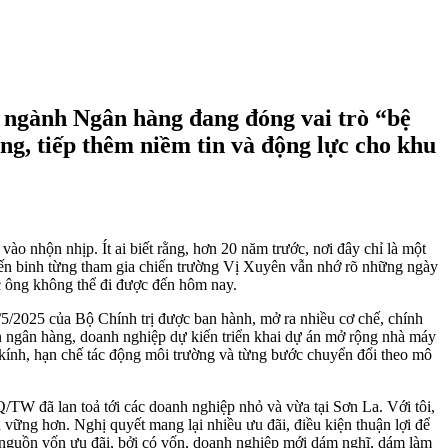
 ngành Ngân hàng đang đóng vai trò “bệ
ng, tiếp thêm niềm tin và động lực cho khu
vào nhộn nhịp. Ít ai biết rằng, hơn 20 năm trước, nơi đây chỉ là một
ến binh từng tham gia chiến trường Vị Xuyên vẫn nhớ rõ những ngày
c ông không thể đi được đến hôm nay.
5/2025 của Bộ Chính trị được ban hành, mở ra nhiều cơ chế, chính
 ngân hàng, doanh nghiệp dự kiến triển khai dự án mở rộng nhà máy
 kính, hạn chế tác động môi trường và từng bước chuyển đổi theo mô
/TW đã lan toả tới các doanh nghiệp nhỏ và vừa tại Sơn La. Với tôi,
vững hơn. Nghị quyết mang lại nhiều ưu đãi, điều kiện thuận lợi để
 nguồn vốn ưu đãi, bởi có vốn, doanh nghiệp mới dám nghĩ, dám làm