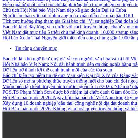
Hiệu quả từ phát triển báo chí đa phương tiện trong nhiệm vụ tuyên 
Chủ tịch Hội Nhà báo Việt Nam tiếp xã giao đoàn Đại sứ Cuba
Người làm báo với hải trình mang mùa xuân đến các nhà giàn DK1
Tích cực hưởng ứng tham gia Giải báo chí "Vì sự nghiệp Đại đoàn kết
Báo chí khơi dậy lòng yêu nước với cách truyền thông 'chạm' vào c
Việt Nam đặt mục tiêu 5 triệu chủ thể kinh doanh, 10.000 startup sá
Hội báo Xuân Thái Nguyên giới thiệu đến công chúng gần 1.000 ấn
Tin cùng chuyên mục
Báo chí là 'kho ngữ liệu' quý giá về con người, văn hóa và xã hội Vi
Hội Nhà báo Việt Nam: Nối dài hành trình đền ơn đáp nghĩa bằng trá
Dữ liệu trở thành lợi thế cạnh tranh mới của các tòa soạn
Báo chí kiến tạo niềm tin để đưa Văn kiện Đại hội XIV của Đảng và
Dữ liệu số mở ra phương thức truyền thông mới cho báo chí đối ngoạ
Muốn biên tập kênh truyền hình nước ngoài từ 1/7/2026: Nhân sự phả
PGS.TS Phạm Minh Sơn được bổ nhiệm lại chức danh Giám đốc Học 
Hội Báo toàn quốc 2026: Ngày hội của báo chí Việt Nam trong kỷ n
Xây dựng 10 doanh nghiệp 'đầu tàu' công nghệ nội địa đạt doanh thu
Hội Báo toàn quốc 2026: Không gian hoà quyện truyền thống và hiện đ