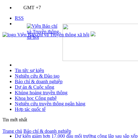
GMT +7
RSS
Tin tức sự kiện
Nghiên cứu & Đào tạo
Báo chí & doanh nghiệp
Dự án & Cuộc sống
Khủng hoảng truyền thông
Khoa học Công nghệ
Nghiên cứu truyền thông ngân hàng
Hợp tác quốc tế
Tin mới nhất
Trang chủ
Báo chí & doanh nghiệp
Dự kiến giảm hơn 17.000 đầu mối trường công lập sau sắp xếp