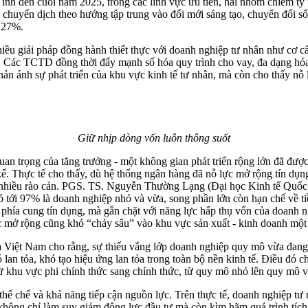
 Tính đến cuối năm 2025, trong các lĩnh vực ưu tiên, hai nhóm chiếm t
yển dịch theo hướng tập trung vào đổi mới sáng tạo, chuyển đổi số, ki
n 27%.
u giải pháp đồng hành thiết thực với doanh nghiệp tư nhân như cơ cấu l
i. Các TCTD đồng thời đẩy mạnh số hóa quy trình cho vay, đa dạng hóa
ản ánh sự phát triển của khu vực kinh tế tư nhân, mà còn cho thấy nỗ
Giữ nhịp dòng vốn luôn thông suốt
an trọng của tăng trưởng - một không gian phát triển rộng lớn đã đượ
kể. Thực tế cho thấy, dù hệ thống ngân hàng đã nỗ lực mở rộng tín dụn
n nhiều rào cản. PGS. TS. Nguyễn Thường Lạng (Đại học Kinh tế Quốc 
tới 97% là doanh nghiệp nhỏ và vừa, song phần lớn còn hạn chế về tiềm
ừ phía cung tín dụng, mà gắn chặt với năng lực hấp thụ vốn của doanh n
c mở rộng cũng khó “chảy sâu” vào khu vực sản xuất - kinh doanh một 
ệt Nam cho rằng, sự thiếu vắng lớp doanh nghiệp quy mô vừa đang tạo
n tỏa, khó tạo hiệu ứng lan tỏa trong toàn bộ nền kinh tế. Điều đó ch
từ khu vực phi chính thức sang chính thức, từ quy mô nhỏ lên quy mô 
hể chế và khả năng tiếp cận nguồn lực. Trên thực tế, doanh nghiệp tư n
không chỉ làm suy giảm động lực đầu tư mà còn kìm hãm quá trình tích