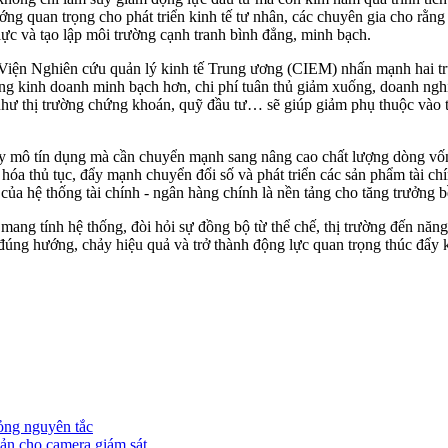
 quan trọng cho phát triển kinh tế tư nhân, các chuyên gia cho rằng 
ực và tạo lập môi trường cạnh tranh bình đẳng, minh bạch.
n Nghiên cứu quản lý kinh tế Trung ương (CIEM) nhấn mạnh hai trụ cột
ường kinh doanh minh bạch hơn, chi phí tuân thủ giảm xuống, doanh ngh
 như thị trường chứng khoán, quỹ đầu tư… sẽ giúp giảm phụ thuộc vào t
y mô tín dụng mà cần chuyển mạnh sang nâng cao chất lượng dòng vốn
ản hóa thủ tục, đẩy mạnh chuyển đổi số và phát triển các sản phẩm tài 
của hệ thống tài chính - ngân hàng chính là nền tảng cho tăng trưởng 
ề mang tính hệ thống, đòi hỏi sự đồng bộ từ thể chế, thị trường đến n
úng hướng, chảy hiệu quả và trở thành động lực quan trọng thúc đẩy k
ỏng nguyên tắc
ản cho camera giám sát