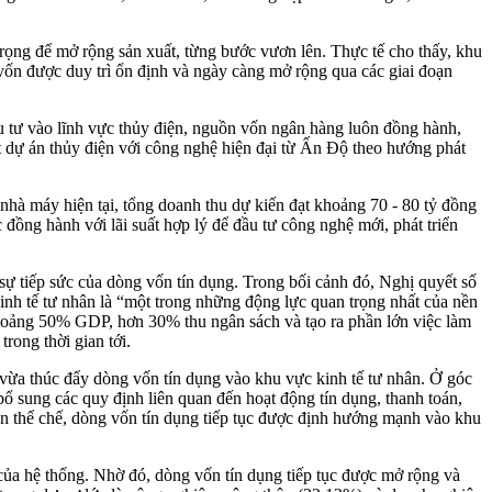
ọng để mở rộng sản xuất, từng bước vươn lên. Thực tế cho thấy, khu
 vốn được duy trì ổn định và ngày càng mở rộng qua các giai đoạn
 tư vào lĩnh vực thủy điện, nguồn vốn ngân hàng luôn đồng hành,
 dự án thủy điện với công nghệ hiện đại từ Ấn Độ theo hướng phát
hà máy hiện tại, tổng doanh thu dự kiến đạt khoảng 70 - 80 tỷ đồng
ồng hành với lãi suất hợp lý để đầu tư công nghệ mới, phát triển
ự tiếp sức của dòng vốn tín dụng. Trong bối cảnh đó, Nghị quyết số
inh tế tư nhân là “một trong những động lực quan trọng nhất của nền
khoảng 50% GDP, hơn 30% thu ngân sách và tạo ra phần lớn việc làm
rong thời gian tới.
vừa thúc đẩy dòng vốn tín dụng vào khu vực kinh tế tư nhân. Ở góc
 sung các quy định liên quan đến hoạt động tín dụng, thanh toán,
ện thể chế, dòng vốn tín dụng tiếp tục được định hướng mạnh vào khu
của hệ thống. Nhờ đó, dòng vốn tín dụng tiếp tục được mở rộng và