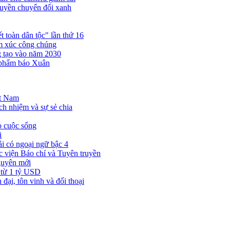
truyền chuyển đổi xanh
 toàn dân tộc" lần thứ 16
ảm xúc công chúng
ng tạo vào năm 2030
 phẩm báo Xuân
ệt Nam
ch nhiệm và sự sẻ chia
o cuộc sống
i
i có ngoại ngữ bậc 4
viện Báo chí và Tuyên truyền
guyên mới
 từ 1 tỷ USD
ại, tôn vinh và đối thoại