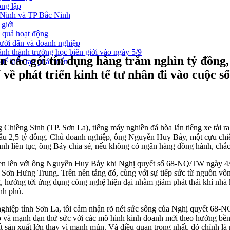
ông lập
g Ninh và TP Bắc Ninh
 giới
u quả hoạt động
gười dân và doanh nghiệp
nh thành trường học biên giới vào ngày 5/9
 các gói tín dụng hàng trăm nghìn tỷ đồng,
ể kiến tạo phát triển
 phát triển kinh tế tư nhân đi vào cuộc số
Chiềng Sinh (TP. Sơn La), tiếng máy nghiền đá hòa lẫn tiếng xe tải ra 
đầu 2,5 tỷ đồng. Chủ doanh nghiệp, ông Nguyễn Huy Bảy, một cựu chi
nh liên tục, ông Bảy chia sẻ, nếu không có ngân hàng đồng hành, chắ
 nhen lên với ông Nguyễn Huy Bảy khi Nghị quyết số 68-NQ/TW ngày 4/
Sơn Hưng Trung. Trên nền tảng đó, cùng với sự tiếp sức từ nguồn vốn
, hướng tới ứng dụng công nghệ hiện đại nhằm giảm phát thải khí nhà
nh phủ.
ghiệp tỉnh Sơn La, tôi cảm nhận rõ nét sức sống của Nghị quyết 68-NQ
o và mạnh dạn thử sức với các mô hình kinh doanh mới theo hướng bền 
sản xuất lớn thay vì manh mún. Và điều quan trọng nhất, đó chính là