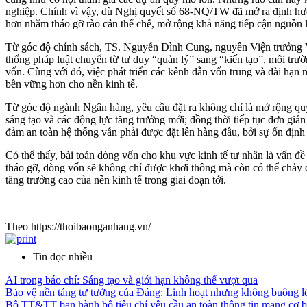
nghiệp. Chính vì vậy, dù Nghị quyết số 68-NQ/TW đã mở ra định hướng
hơn nhằm tháo gỡ rào cản thể chế, mở rộng khả năng tiếp cận nguồn l
Từ góc độ chính sách, TS. Nguyễn Đình Cung, nguyên Viện trưởng Việ
thống pháp luật chuyển từ tư duy “quản lý” sang “kiến tạo”, môi tr
vốn. Cùng với đó, việc phát triển các kênh dẫn vốn trung và dài hạn
bền vững hơn cho nền kinh tế.
Từ góc độ ngành Ngân hàng, yêu cầu đặt ra không chỉ là mở rộng qu
sáng tạo và các động lực tăng trưởng mới; đồng thời tiếp tục đơn gi
đảm an toàn hệ thống vẫn phải được đặt lên hàng đầu, bởi sự ổn định 
Có thể thấy, bài toán dòng vốn cho khu vực kinh tế tư nhân là vấn đ
tháo gỡ, dòng vốn sẽ không chỉ được khơi thông mà còn có thể chảy đ
tăng trưởng cao của nền kinh tế trong giai đoạn tới.
Theo https://thoibaonganhang.vn/
Tin đọc nhiều
AI trong báo chí: Sáng tạo và giới hạn không thể vượt qua
Bảo vệ nền tảng tư tưởng của Đảng: Linh hoạt nhưng không buông l
Bộ TT&TT ban hành bộ tiêu chí yêu cầu an toàn thông tin mạng cơ b