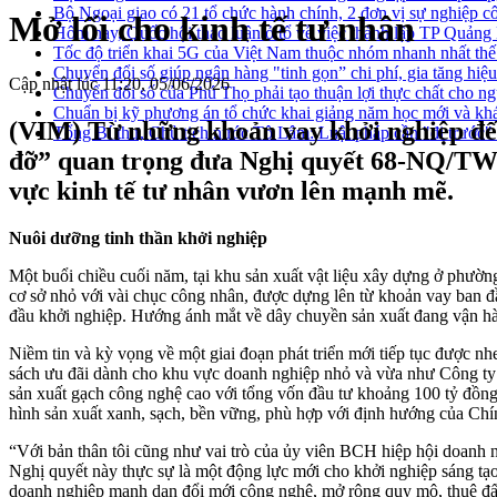
Bộ Ngoại giao có 21 tổ chức hành chính, 2 đơn vị sự nghiệp c
Mở lối cho kinh tế tư nhân
Hôm nay, Quốc hội thảo luận ở tổ về việc thành lập TP Quản
Tốc độ triển khai 5G của Việt Nam thuộc nhóm nhanh nhất thế
Chuyển đổi số giúp ngân hàng "tinh gọn” chi phí, gia tăng hiệ
Cập nhật lúc 11:20, 05/06/2026
Chuyển đổi số của Phú Thọ phải tạo thuận lợi thực chất cho n
Chuẩn bị kỹ phương án tổ chức khai giảng năm học mới và khá
(VIM) Từ những khoản vay khởi nghiệp đến
Tổng Bí thư, Chủ tịch nước Tô Lâm: Luật pháp cần "đi trước" đ
đỡ” quan trọng đưa Nghị quyết 68-NQ/TW về
vực kinh tế tư nhân vươn lên mạnh mẽ.
Nuôi dưỡng tinh thần khởi nghiệp
Một buổi chiều cuối năm, tại khu sản xuất vật liệu xây dựng ở phường 
cơ sở nhỏ với vài chục công nhân, được dựng lên từ khoản vay ban 
đầu khởi nghiệp. Hướng ánh mắt về dây chuyền sản xuất đang vận hà
Niềm tin và kỳ vọng về một giai đoạn phát triển mới tiếp tục được
sách ưu đãi dành cho khu vực doanh nghiệp nhỏ và vừa như Công ty 
sản xuất gạch công nghệ cao với tổng vốn đầu tư khoảng 100 tỷ đồng
hình sản xuất xanh, sạch, bền vững, phù hợp với định hướng của Chí
“Với bản thân tôi cũng như vai trò của ủy viên BCH hiệp hội doanh n
Nghị quyết này thực sự là một động lực mới cho khởi nghiệp sáng tạ
doanh nghiệp mạnh dạn đổi mới công nghệ, mở rộng quy mô, thuê đất 