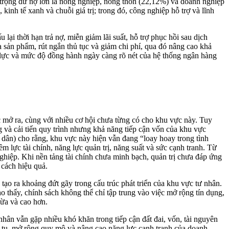
ỷ trọng dư nợ lớn là nông nghiệp, nông thôn (22,12%) và doanh nghiệp
nh tế xanh và chuỗi giá trị; trong đó, công nghiệp hỗ trợ và lĩnh
ại thời hạn trả nợ, miễn giảm lãi suất, hỗ trợ phục hồi sau dịch
 sản phẩm, rút ngắn thủ tục và giảm chi phí, qua đó nâng cao khả
 lực và mức độ đồng hành ngày càng rõ nét của hệ thống ngân hàng
c mở ra, cùng với nhiều cơ hội chưa từng có cho khu vực này. Tuy
g và cải tiến quy trình nhưng khả năng tiếp cận vốn của khu vực
dân) cho rằng, khu vực này hiện vẫn đang “loay hoay trong tình
 lực tài chính, năng lực quản trị, năng suất và sức cạnh tranh. Từ
ghiệp. Khi nền tảng tài chính chưa minh bạch, quản trị chưa đáp ứng
cách hiệu quả.
 ra khoảng đứt gãy trong cấu trúc phát triển của khu vực tư nhân.
o thấy, chính sách không thể chỉ tập trung vào việc mở rộng tín dụng,
vừa và cao hơn.
hân vẫn gặp nhiều khó khăn trong tiếp cận đất đai, vốn, tài nguyên
 tụ, mở rộng quy mô và nâng cao năng lực cạnh tranh của doanh