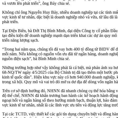
và vươn lên phát triển”, ông Bảy chia sẻ.
Không chỉ ông Nguyễn Huy Bảy, nhiều doanh nghiệp tại các tỉnh miề
vực kinh tế tư nhân, đặc biệt là doanh nghiệp nhỏ và vừa, từ lâu đã 
phát triển.
Tại Điện Biên, bà Đới Thị Bình Minh, đại diện Công ty cổ phần Đầu
tạo điều kiện để doanh nghiệp mạnh dạn triển khai các dự án quy mô
triển năng lượng sạch.
“Trong hai năm qua, chúng tôi đã vay hơn 400 tỷ đồng từ BIDV để đầ
mỗi năm. Nếu không có nguồn vốn ưu đãi từ ngân hàng, doanh nghiệp 
nguồn điện sạch”, bà Bình Minh chia sẻ.
Những trường hợp như vậy không phải là cá biệt, mà phản ánh xu hư
68-NQ/TW ngày 4/5/2025 của Bộ Chính trị đã tạo thêm một bước phát t
kinh tế quốc dân”. Hiện khu vực này có hơn 940.000 doanh nghiệp, 
trong xã hội. Quy mô và vai trò đó mở ra dư địa để dòng vốn ngân hàn
Trên cơ sở định hướng đó, NHNN đã nhanh chóng cụ thể hóa bằng việc
độ thể chế, NHNN đã khẩn trương ban hành các kế hoạch hành động th
ngoại hối và ngân hàng số theo hướng minh bạch, thuận lợi, bảo đảm 
vực kinh tế tư nhân, nhất là các lĩnh vực ưu tiên và động lực tăng trư
Tại các TCTD, việc thiết kế các gói tín dụng chuyên biệt và đồng h