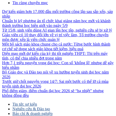
Tin cùng chuyên mục
Dự kiến giảm hơn 17.000 đầu mối trường công lập sau sắp xếp, sáp
nhập
Chuẩn bị kỹ phương án tổ chức khai giảng năm học mới và khánh
thành trường học biên giới vào ngày 5/9
Từ 15/8, sinh viên dùng AI gian lận học tập, nghiên cứu sẽ bị xử lý
Giáo viên có 10 thay đổi lớn về vị trí việc làm, Tổ trưởng chuyên
môn được xếp là viên chức quản lý
Một bộ sách giáo khoa chung cho cả nước: Từng bước hình thành
cơ chế sử dụng sách giáo khoa tiết kiệm, hiệu quả
Diện mạo mới dự kiến của kỳ thi tốt nghiệp THPT: Thi trên máy
tính, có thể chia nhiều đợt trong năm
Hơn 7,1 triệu nguyện vọng đại học: Con số 'khổng lồ' nhưng dễ gây
hiểu nhầm
Bộ Giáo dục và Đào tạo nói về xu hướng tuyển sinh đại học năm
2026
Trước giờ chốt nguyện vọng 14/7: Sai một bước có thể lỡ cả mùa
tuyển sinh đại học 2026
Phổ điểm giảm, điểm chuẩn đại học 2026 sẽ “hạ nhiệt” nhưng
không đồng đều
Tin tức sự kiện
Nghiên cứu & Đào tạo
Báo chí & doanh nghiệp