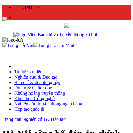
GMT +7
Tin tức sự kiện
Nghiên cứu & Đào tạo
Báo chí & doanh nghiệp
Dự án & Cuộc sống
Khủng hoảng truyền thông
Khoa học Công nghệ
Nghiên cứu truyền thông ngân hàng
Hợp tác quốc tế
Trang chủ
Nghiên cứu & Đào tạo