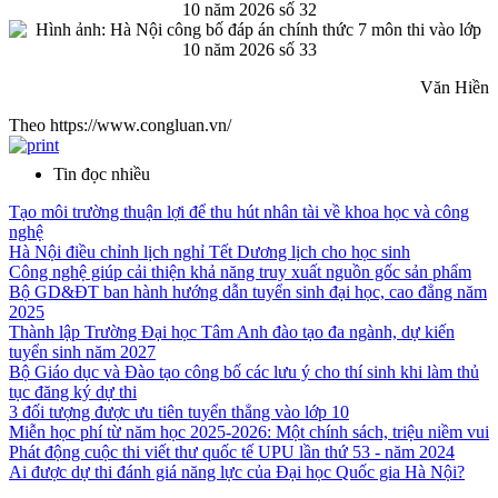
Văn Hiền
Theo https://www.congluan.vn/
Tin đọc nhiều
Tạo môi trường thuận lợi để thu hút nhân tài về khoa học và công
nghệ
Hà Nội điều chỉnh lịch nghỉ Tết Dương lịch cho học sinh
Công nghệ giúp cải thiện khả năng truy xuất nguồn gốc sản phẩm
Bộ GD&ĐT ban hành hướng dẫn tuyển sinh đại học, cao đẳng năm
2025
Thành lập Trường Đại học Tâm Anh đào tạo đa ngành, dự kiến
tuyển sinh năm 2027
Bộ Giáo dục và Đào tạo công bố các lưu ý cho thí sinh khi làm thủ
tục đăng ký dự thi
3 đối tượng được ưu tiên tuyển thẳng vào lớp 10
Miễn học phí từ năm học 2025-2026: Một chính sách, triệu niềm vui
Phát động cuộc thi viết thư quốc tế UPU lần thứ 53 - năm 2024
Ai được dự thi đánh giá năng lực của Đại học Quốc gia Hà Nội?