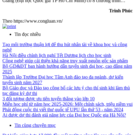
Giang (Đại học Quốc gia TP Hồ Chí Minh) có 8 chương trình…
Trinh Phúc
Theo https://www.congluan.vn/
Tin đọc nhiều
Tạo môi trường thuận lợi để thu hút nhân tài về khoa học và công
nghệ
Hà Nội điều chỉnh lịch nghỉ Tết Dương lịch cho học sinh
Công nghệ giúp cải thiện khả năng truy xuất nguồn gốc sản phẩm
Bộ GD&ĐT ban hành hướng dẫn tuyển sinh đại học, cao đẳng năm
2025
Thành lập Trường Đại học Tâm Anh đào tạo đa ngành, dự kiến
tuyển sinh năm 2027
Bộ Giáo dục và Đào tạo công bố các lưu ý cho thí sinh khi làm thủ
tục đăng ký dự thi
3 đối tượng được ưu tiên tuyển thẳng vào lớp 10
Miễn học phí từ năm học 2025-2026: Một chính sách, triệu niềm vui
Phát động cuộc thi viết thư quốc tế UPU lần thứ 53 - năm 2024
Ai được dự thi đánh giá năng lực của Đại học Quốc gia Hà Nội?
Tin cùng chuyên mục