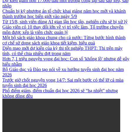
Dự kiến giảm hơn 17.000 đầu mối trường công lập sau sắp xếp, sáp
nhập
Chuẩn bị kỹ phương án tổ chức khai giảng năm học mới và khánh
thành trường học biên giới vào ngày 5/9
Từ 15/8, sinh viên dùng AI gian lận học tập, nghiên cứu sẽ bị xử lý
Giáo viên có 10 thay đổi lớn về vị trí việc làm, Tổ trưởng chuyên
môn được xếp là viên chức quản lý
Một bộ sách giáo khoa chung cho cả nước: Từng bước hình thành
cơ chế sử dụng sách giáo khoa tiết kiệm, hiệu quả
Diện mạo mới dự kiến của kỳ thi tốt nghiệp THPT: Thi trên máy
tính, có thể chia nhiều đợt trong năm
Hơn 7,1 triệu nguyện vọng đại học: Con số 'khổng lồ' nhưng dễ gây
hiểu nhầm
Bộ Giáo dục và Đào tạo nói về xu hướng tuyển sinh đại học năm
2026
Trước giờ chốt nguyện vọng 14/7: Sai một bước có thể lỡ cả mùa
tuyển sinh đại học 2026
Phổ điểm giảm, điểm chuẩn đại học 2026 sẽ “hạ nhiệt” nhưng
không đồng đều