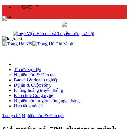
GMT +7
Tin tức sự kiện
Nghiên cứu & Đào tạo
Báo chí & doanh nghiệp
Dự án & Cuộc sống
Khủng hoảng truyền thông
Khoa học Công nghệ
Nghiên cứu truyền thông ngân hàng
Hợp tác quốc tế
Trang chủ
Nghiên cứu & Đào tạo