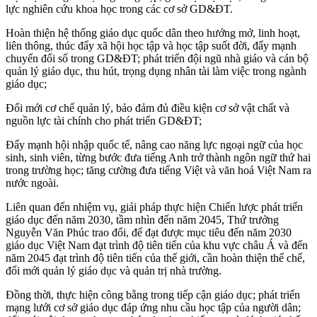
lực nghiên cứu khoa học trong các cơ sở GD&ĐT.
Hoàn thiện hệ thống giáo dục quốc dân theo hướng mở, linh hoạt,
liên thông, thúc đẩy xã hội học tập và học tập suốt đời, đẩy mạnh
chuyển đổi số trong GD&ĐT; phát triển đội ngũ nhà giáo và cán bộ
quản lý giáo dục, thu hút, trọng dụng nhân tài làm việc trong ngành
giáo dục;
Đổi mới cơ chế quản lý, bảo đảm đủ điều kiện cơ sở vật chất và
nguồn lực tài chính cho phát triển GD&ĐT;
Đẩy mạnh hội nhập quốc tế, nâng cao năng lực ngoại ngữ của học
sinh, sinh viên, từng bước đưa tiếng Anh trở thành ngôn ngữ thứ hai
trong trường học; tăng cường đưa tiếng Việt và văn hoá Việt Nam ra
nước ngoài.
Liên quan đến nhiệm vụ, giải pháp thực hiện Chiến lược phát triển
giáo dục đến năm 2030, tầm nhìn đến năm 2045, Thứ trưởng
Nguyễn Văn Phúc trao đổi, để đạt được mục tiêu đến năm 2030
giáo dục Việt Nam đạt trình độ tiên tiến của khu vực châu Á và đến
năm 2045 đạt trình độ tiên tiến của thế giới, cần hoàn thiện thể chế,
đổi mới quản lý giáo dục và quản trị nhà trường.
Đồng thời, thực hiện công bằng trong tiếp cận giáo dục; phát triển
mạng lưới cơ sở giáo dục đáp ứng nhu cầu học tập của người dân;