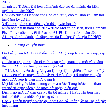
2025
Thành lập Trường Đại học Tâm Anh đào tạo đa ngành, dự kiến
tuyển sinh năm 2027
Bộ Giáo dục và Đào tạo công bố các lưu ý cho thí sinh khi làm thủ
tục đăng ký dự thi
3 đối tượng được ưu tiên tuyển thẳng vào lớp 10
Miễn học phí từ năm học 2025-2026: Một chính sách, triệu niềm vui
Phát động cuộc thi viết thư quốc tế UPU lần thứ 53 - năm 2024
Ai được dự thi đánh giá năng lực của Đại học Quốc gia Hà Nội?
Tin cùng chuyên mục
Dự kiến giảm hơn 17.000 đầu mối trường công lập sau sắp xếp, sáp
nhập
Chuẩn bị kỹ phương án tổ chức khai giảng năm học mới và khánh
thành trường học biên giới vào ngày 5/9
Từ 15/8, sinh viên dùng AI gian lận học tập, nghiên cứu sẽ bị xử lý
Giáo viên có 10 thay đổi lớn về vị trí việc làm, Tổ trưởng chuyên
môn được xếp là viên chức quản lý
Một bộ sách giáo khoa chung cho cả nước: Từng bước hình thành
cơ chế sử dụng sách giáo khoa tiết kiệm, hiệu quả
Diện mạo mới dự kiến của kỳ thi tốt nghiệp THPT: Thi trên máy
tính, có thể chia nhiều đợt trong năm
Hơn 7,1 triệu nguyện vọng đại học: Con số 'khổng lồ' nhưng dễ gây
hiểu nhầm