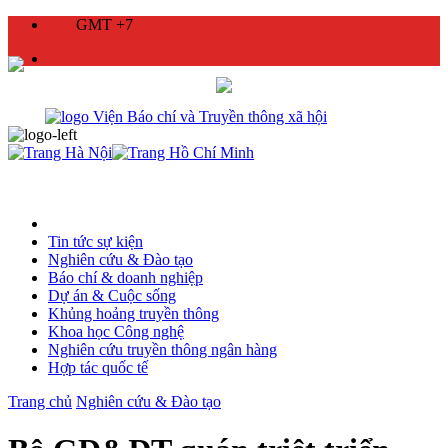
GMT +7
Tin tức sự kiện
Nghiên cứu & Đào tạo
Báo chí & doanh nghiệp
Dự án & Cuộc sống
Khủng hoảng truyền thông
Khoa học Công nghệ
Nghiên cứu truyền thông ngân hàng
Hợp tác quốc tế
Trang chủ
Nghiên cứu & Đào tạo