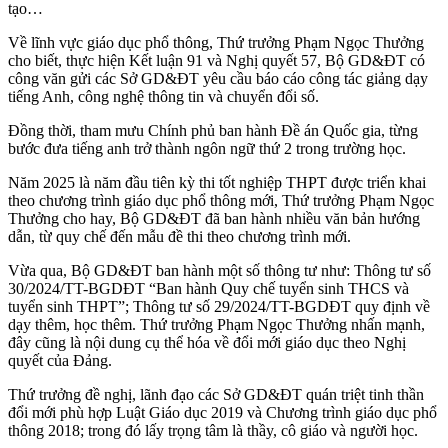
tạo…
Về lĩnh vực giáo dục phổ thông, Thứ trưởng Phạm Ngọc Thưởng
cho biết, thực hiện Kết luận 91 và Nghị quyết 57, Bộ GD&ĐT có
công văn gửi các Sở GD&ĐT yêu cầu báo cáo công tác giảng dạy
tiếng Anh, công nghệ thông tin và chuyển đổi số.
Đồng thời, tham mưu Chính phủ ban hành Đề án Quốc gia, từng
bước đưa tiếng anh trở thành ngôn ngữ thứ 2 trong trường học.
Năm 2025 là năm đầu tiên kỳ thi tốt nghiệp THPT được triển khai
theo chương trình giáo dục phổ thông mới, Thứ trưởng Phạm Ngọc
Thưởng cho hay, Bộ GD&ĐT đã ban hành nhiều văn bản hướng
dẫn, từ quy chế đến mẫu đề thi theo chương trình mới.
Vừa qua, Bộ GD&ĐT ban hành một số thông tư như: Thông tư số
30/2024/TT-BGDĐT “Ban hành Quy chế tuyển sinh THCS và
tuyển sinh THPT”; Thông tư số 29/2024/TT-BGDĐT quy định về
dạy thêm, học thêm. Thứ trưởng Phạm Ngọc Thưởng nhấn mạnh,
đây cũng là nội dung cụ thể hóa về đổi mới giáo dục theo Nghị
quyết của Đảng.
Thứ trưởng đề nghị, lãnh đạo các Sở GD&ĐT quán triệt tinh thần
đổi mới phù hợp Luật Giáo dục 2019 và Chương trình giáo dục phổ
thông 2018; trong đó lấy trọng tâm là thầy, cô giáo và người học.