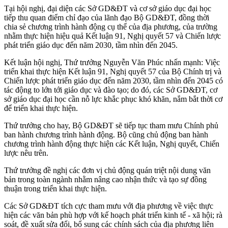
Tại hội nghị, đại diện các Sở GD&ĐT và cơ sở giáo dục đại học
tiếp thu quan điểm chỉ đạo của lãnh đạo Bộ GD&ĐT, đồng thời
chia sẻ chương trình hành động cụ thể của địa phương, của trường
nhằm thực hiện hiệu quả Kết luận 91, Nghị quyết 57 và Chiến lược
phát triển giáo dục đến năm 2030, tầm nhìn đến 2045.
Kết luận hội nghị, Thứ trưởng Nguyễn Văn Phúc nhấn mạnh: Việc
triển khai thực hiện Kết luận 91, Nghị quyết 57 của Bộ Chính trị và
Chiến lược phát triển giáo dục đến năm 2030, tầm nhìn đến 2045 có
tác động to lớn tới giáo dục và đào tạo; do đó, các Sở GD&ĐT, cơ
sở giáo dục đại học cần nỗ lực khắc phục khó khăn, nắm bắt thời cơ
để triển khai thực hiện.
Thứ trưởng cho hay, Bộ GD&ĐT sẽ tiếp tục tham mưu Chính phủ
ban hành chương trình hành động. Bộ cũng chủ động ban hành
chương trình hành động thực hiện các Kết luận, Nghị quyết, Chiến
lược nêu trên.
Thứ trưởng đề nghị các đơn vị chủ động quán triệt nội dung văn
bản trong toàn ngành nhằm nâng cao nhận thức và tạo sự đồng
thuận trong triển khai thực hiện.
Các Sở GD&ĐT tích cực tham mưu với địa phương về việc thực
hiện các văn bản phù hợp với kế hoạch phát triển kinh tế - xã hội; rà
soát, đề xuất sửa đổi, bổ sung các chính sách của địa phương liên