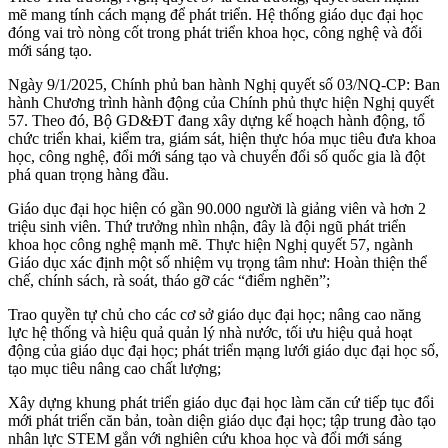
mẽ mang tính cách mạng để phát triển. Hệ thống giáo dục đại học
đóng vai trò nòng cốt trong phát triển khoa học, công nghệ và đổi
mới sáng tạo.
Ngày 9/1/2025, Chính phủ ban hành Nghị quyết số 03/NQ-CP: Ban
hành Chương trình hành động của Chính phủ thực hiện Nghị quyết
57. Theo đó, Bộ GD&ĐT đang xây dựng kế hoạch hành động, tổ
chức triển khai, kiểm tra, giám sát, hiện thực hóa mục tiêu đưa khoa
học, công nghệ, đổi mới sáng tạo và chuyển đổi số quốc gia là đột
phá quan trọng hàng đầu.
Giáo dục đại học hiện có gần 90.000 người là giảng viên và hơn 2
triệu sinh viên. Thứ trưởng nhìn nhận, đây là đội ngũ phát triển
khoa học công nghệ mạnh mẽ. Thực hiện Nghị quyết 57, ngành
Giáo dục xác định một số nhiệm vụ trọng tâm như: Hoàn thiện thể
chế, chính sách, rà soát, tháo gỡ các “điểm nghẽn”;
Trao quyền tự chủ cho các cơ sở giáo dục đại học; nâng cao năng
lực hệ thống và hiệu quả quản lý nhà nước, tối ưu hiệu quả hoạt
động của giáo dục đại học; phát triển mạng lưới giáo dục đại học số,
tạo mục tiêu nâng cao chất lượng;
Xây dựng khung phát triển giáo dục đại học làm căn cứ tiếp tục đổi
mới phát triển căn bản, toàn diện giáo dục đại học; tập trung đào tạo
nhân lực STEM gắn với nghiên cứu khoa học và đổi mới sáng