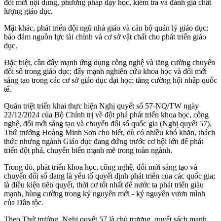
đổi mới nội dung, phương pháp dạy học, kiểm tra và đánh giá chất
lượng giáo dục.
Mặt khác, phát triển đội ngũ nhà giáo và cán bộ quản lý giáo dục;
bảo đảm nguồn lực tài chính và cơ sở vật chất cho phát triển giáo
dục.
Đặc biệt, cần đẩy mạnh ứng dụng công nghệ và tăng cường chuyển
đổi số trong giáo dục; đẩy mạnh nghiên cứu khoa học và đổi mới
sáng tạo trong các cơ sở giáo dục đại học; tăng cường hội nhập quốc
tế.
Quán triệt triển khai thực hiện Nghị quyết số 57-NQ/TW ngày
22/12/2024 của Bộ Chính trị về đột phá phát triển khoa học, công
nghệ, đổi mới sáng tạo và chuyển đổi số quốc gia (Nghị quyết 57),
Thứ trưởng Hoàng Minh Sơn cho biết, dù có nhiều khó khăn, thách
thức nhưng ngành Giáo dục đang đứng trước cơ hội lớn để phát
triển đột phá, chuyển biến mạnh mẽ trong toàn ngành.
Trong đó, phát triển khoa học, công nghệ, đổi mới sáng tạo và
chuyển đổi số đang là yếu tố quyết định phát triển của các quốc gia;
là điều kiện tiên quyết, thời cơ tốt nhất để nước ta phát triển giàu
mạnh, hùng cường trong kỷ nguyên mới - kỷ nguyên vươn mình
của Dân tộc.
Theo Thứ trưởng, Nghị quyết 57 là chủ trương, quyết sách mạnh