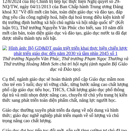
12/8/2024 của Bộ Chính trị tiếp tục thực hiện Nghị quyết số 29-
NQ/TW, ngày 04/11/2013 của Ban Chấp hành Trung ương Đảng
khoá XI "Về đổi mới căn bản, toàn diện giáo dục và đào tạo, đáp
ứng yêu cầu công nghiệp hoá, hiện đại hoá trong điều kiện kinh tế
thị trường định hướng xã hội chủ nghĩa và hội nhập quốc tế" (Kết
luận 91), Thứ trưởng Nguyễn Văn Phúc cho biết, sau 10 năm đổi
mới căn bản, toàn diện giáo dục và đào tạo, giáo dục nước ta đã đạt
được nhiều thành tựu nổi bật.
Thứ trưởng Nguyễn Văn Phúc, Thứ trưởng Phạm Ngọc Thưởng và
Thứ trưởng Hoàng Minh Sơn chủ trì hội nghị (ảnh nguồn Bộ Giáo
dục và Đào tạo).
Cụ thể, ngành giáo dục sẽ hoàn thành phổ cập Giáo dục mầm non
cho trẻ em 5 tuổi; duy trì vững chắc, từng bước nâng cao chất lượng
phổ cập giáo dục tiểu học, THCS, Chất lượng giáo dục phổ thông
đại trà và mũi nhọn được nâng cao, chuyển từ chủ yếu trang bị kiến
thức sang phát triển toàn diện phẩm chất, năng lực người học.
Giáo dục thường xuyên phát triển đa dạng về nội dung và hình
thức; giáo dục nghề nghiệp phát triển mạnh về số lượng và chú
trọng nâng cao chất lượng.
Giáo dục đại học tiếp tục đổi mới, gắn với tăng cường tự chủ đã tạo