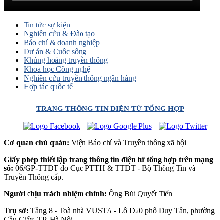
Tin tức sự kiện
Nghiên cứu & Đào tạo
Báo chí & doanh nghiệp
Dự án & Cuộc sống
Khủng hoảng truyền thông
Khoa học Công nghệ
Nghiên cứu truyền thông ngân hàng
Hợp tác quốc tế
TRANG THÔNG TIN ĐIỆN TỬ TỔNG HỢP
Cơ quan chủ quản:
Viện Báo chí và Truyền thông xã hội
Giấy phép thiết lập trang thông tin điện tử tổng hợp trên mạng
số:
06/GP-TTĐT do Cục PTTH & TTĐT - Bộ Thông Tin và
Truyền Thông cấp.
Người chịu trách nhiệm chính:
Ông Bùi Quyết Tiến
Trụ sở:
Tầng 8 - Toà nhà VUSTA - Lô D20 phố Duy Tân, phường
Cầu Giấy, TP. Hà Nội.