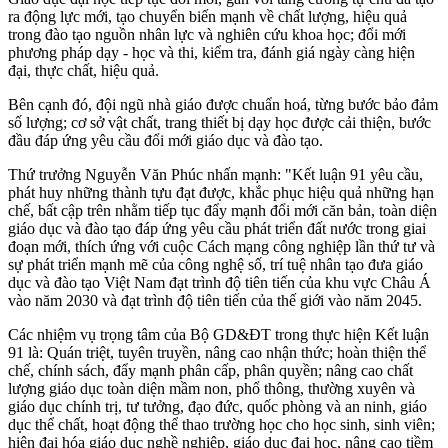
ra động lực mới, tạo chuyển biến mạnh về chất lượng, hiệu quả
trong đào tạo nguồn nhân lực và nghiên cứu khoa học; đổi mới
phương pháp dạy - học và thi, kiểm tra, đánh giá ngày càng hiện
đại, thực chất, hiệu quả.
Bên cạnh đó, đội ngũ nhà giáo được chuẩn hoá, từng bước bảo đảm
số lượng; cơ sở vật chất, trang thiết bị dạy học được cải thiện, bước
đầu đáp ứng yêu cầu đổi mới giáo dục và đào tạo.
Thứ trưởng Nguyễn Văn Phúc nhấn mạnh: "Kết luận 91 yêu cầu,
phát huy những thành tựu đạt được, khắc phục hiệu quả những hạn
chế, bất cập trên nhằm tiếp tục đẩy mạnh đổi mới căn bản, toàn diện
giáo dục và đào tạo đáp ứng yêu cầu phát triển đất nước trong giai
đoạn mới, thích ứng với cuộc Cách mạng công nghiệp lần thứ tư và
sự phát triển mạnh mẽ của công nghệ số, trí tuệ nhân tạo đưa giáo
dục và đào tạo Việt Nam đạt trình độ tiên tiến của khu vực Châu Á
vào năm 2030 và đạt trình độ tiên tiến của thế giới vào năm 2045.
Các nhiệm vụ trọng tâm của Bộ GD&ĐT trong thực hiện Kết luận
91 là: Quán triệt, tuyên truyền, nâng cao nhận thức; hoàn thiện thể
chế, chính sách, đẩy mạnh phân cấp, phân quyền; nâng cao chất
lượng giáo dục toàn diện mầm non, phổ thông, thường xuyên và
giáo dục chính trị, tư tưởng, đạo đức, quốc phòng và an ninh, giáo
dục thể chất, hoạt động thể thao trường học cho học sinh, sinh viên;
hiện đại hóa giáo dục nghề nghiệp, giáo dục đại học, nâng cao tiềm