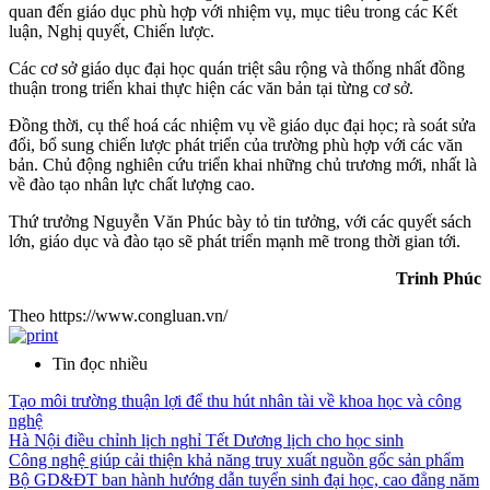
quan đến giáo dục phù hợp với nhiệm vụ, mục tiêu trong các Kết
luận, Nghị quyết, Chiến lược.
Các cơ sở giáo dục đại học quán triệt sâu rộng và thống nhất đồng
thuận trong triển khai thực hiện các văn bản tại từng cơ sở.
Đồng thời, cụ thể hoá các nhiệm vụ về giáo dục đại học; rà soát sửa
đổi, bổ sung chiến lược phát triển của trường phù hợp với các văn
bản. Chủ động nghiên cứu triển khai những chủ trương mới, nhất là
về đào tạo nhân lực chất lượng cao.
Thứ trưởng Nguyễn Văn Phúc bày tỏ tin tưởng, với các quyết sách
lớn, giáo dục và đào tạo sẽ phát triển mạnh mẽ trong thời gian tới.
Trinh Phúc
Theo https://www.congluan.vn/
Tin đọc nhiều
Tạo môi trường thuận lợi để thu hút nhân tài về khoa học và công
nghệ
Hà Nội điều chỉnh lịch nghỉ Tết Dương lịch cho học sinh
Công nghệ giúp cải thiện khả năng truy xuất nguồn gốc sản phẩm
Bộ GD&ĐT ban hành hướng dẫn tuyển sinh đại học, cao đẳng năm