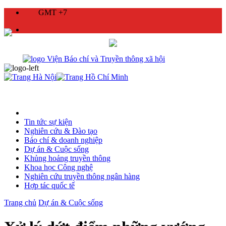
GMT +7
Tin tức sự kiện
Nghiên cứu & Đào tạo
Báo chí & doanh nghiệp
Dự án & Cuộc sống
Khủng hoảng truyền thông
Khoa học Công nghệ
Nghiên cứu truyền thông ngân hàng
Hợp tác quốc tế
Trang chủ
Dự án & Cuộc sống