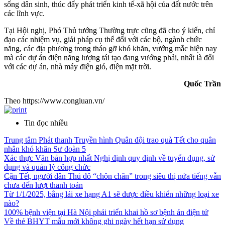
sống dân sinh, thúc đẩy phát triển kinh tế-xã hội của đất nước trên
các lĩnh vực.
Tại Hội nghị, Phó Thủ tướng Thường trực cũng đã cho ý kiến, chỉ
đạo các nhiệm vụ, giải pháp cụ thể đối với các bộ, ngành chức
năng, các địa phương trong tháo gỡ khó khăn, vướng mắc hiện nay
mà các dự án điện năng lượng tái tạo đang vướng phải, nhất là đối
với các dự án, nhà máy điện gió, điện mặt trời.
Quốc Trần
Theo https://www.congluan.vn/
Tin đọc nhiều
Trung tâm Phát thanh Truyền hình Quân đội trao quà Tết cho quân
nhân khó khăn Sư đoàn 5
Xác thực Văn bản hợp nhất Nghị định quy định về tuyển dụng, sử
dụng và quản lý công chức
Cận Tết, người dân Thủ đô “chôn chân” trong siêu thị nửa tiếng vẫn
chưa đến lượt thanh toán
Từ 1/1/2025, bằng lái xe hạng A1 sẽ được điều khiển những loại xe
nào?
100% bệnh viện tại Hà Nội phải triển khai hồ sơ bệnh án điện tử
Về thẻ BHYT mẫu mới không ghi ngày hết hạn sử dụng