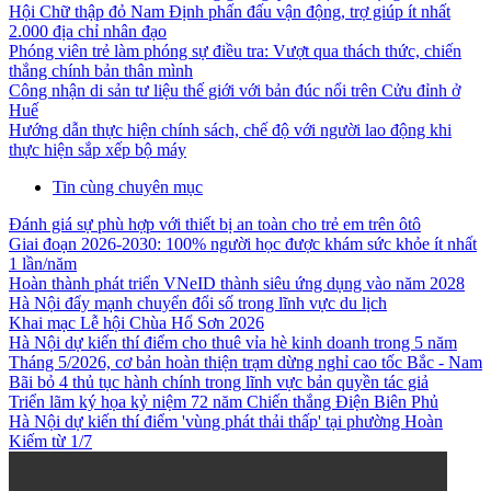
Hội Chữ thập đỏ Nam Định phấn đấu vận động, trợ giúp ít nhất
2.000 địa chỉ nhân đạo
Phóng viên trẻ làm phóng sự điều tra: Vượt qua thách thức, chiến
thắng chính bản thân mình
Công nhận di sản tư liệu thế giới với bản đúc nổi trên Cửu đỉnh ở
Huế
Hướng dẫn thực hiện chính sách, chế độ với người lao động khi
thực hiện sắp xếp bộ máy
Tin cùng chuyên mục
Đánh giá sự phù hợp với thiết bị an toàn cho trẻ em trên ôtô
Giai đoạn 2026-2030: 100% người học được khám sức khỏe ít nhất
1 lần/năm
Hoàn thành phát triển VNeID thành siêu ứng dụng vào năm 2028
Hà Nội đẩy mạnh chuyển đổi số trong lĩnh vực du lịch
Khai mạc Lễ hội Chùa Hổ Sơn 2026
Hà Nội dự kiến thí điểm cho thuê vỉa hè kinh doanh trong 5 năm
Tháng 5/2026, cơ bản hoàn thiện trạm dừng nghỉ cao tốc Bắc - Nam
Bãi bỏ 4 thủ tục hành chính trong lĩnh vực bản quyền tác giả
Triển lãm ký họa kỷ niệm 72 năm Chiến thắng Điện Biên Phủ
Hà Nội dự kiến thí điểm 'vùng phát thải thấp' tại phường Hoàn
Kiếm từ 1/7