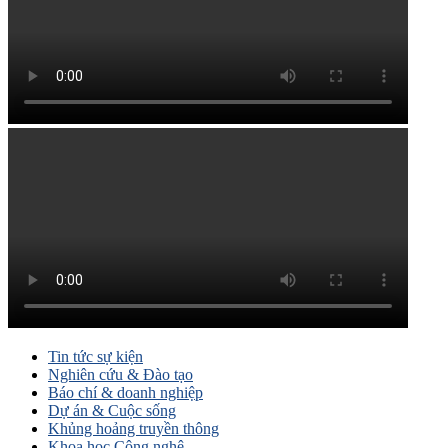
Tin tức sự kiện
Nghiên cứu & Đào tạo
Báo chí & doanh nghiệp
Dự án & Cuộc sống
Khủng hoảng truyền thông
Khoa học Công nghệ