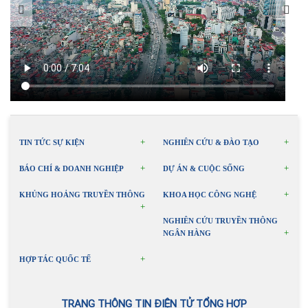
TIN TỨC SỰ KIỆN
NGHIÊN CỨU & ĐÀO TẠO
BÁO CHÍ & DOANH NGHIỆP
DỰ ÁN & CUỘC SỐNG
KHỦNG HOẢNG TRUYỀN THÔNG
KHOA HỌC CÔNG NGHỆ
NGHIÊN CỨU TRUYỀN THÔNG
NGÂN HÀNG
HỢP TÁC QUỐC TẾ
TRANG THÔNG TIN ĐIỆN TỬ TỔNG HỢP