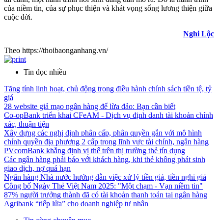
của niềm tin, của sự phục thiện và khát vọng sống lương thiện giữa
cuộc đời.
Nghi Lộc
Theo https://thoibaonganhang.vn/
Tin đọc nhiều
Tăng tính linh hoạt, chủ động trong điều hành chính sách tiền tệ, tỷ
giá
28 website giả mạo ngân hàng để lừa đảo: Bạn cần biết
Co-opBank triển khai CFeAM - Dịch vụ định danh tài khoản chính
xác, thuận tiện
Xây dựng các nghị định phân cấp, phân quyền gắn với mô hình
chính quyền địa phương 2 cấp trong lĩnh vực tài chính, ngân hàng
PVcomBank khẳng định vị thế trên thị trường thẻ tín dụng
Các ngân hàng phải báo với khách hàng, khi thẻ không phát sinh
giao dịch, nợ quá hạn
Ngân hàng Nhà nước hướng dẫn việc xử lý tiền giả, tiền nghi giả
Công bố Ngày Thẻ Việt Nam 2025: "Một chạm - Vạn niềm tin"
87% người trưởng thành đã có tài khoản thanh toán tại ngân hàng
Agribank “tiếp lửa” cho doanh nghiệp tư nhân