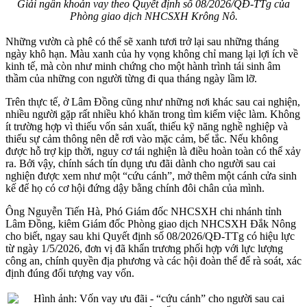
Giải ngân khoản vay theo Quyết định số 08/2026/QĐ-TTg của
Phòng giao dịch NHCSXH Krông Nô.
Những vườn cà phê có thể sẽ xanh tươi trở lại sau những tháng
ngày khô hạn. Màu xanh của hy vọng không chỉ mang lại lợi ích về
kinh tế, mà còn như minh chứng cho một hành trình tái sinh âm
thầm của những con người từng đi qua tháng ngày lầm lỡ.
Trên thực tế, ở Lâm Đồng cũng như những nơi khác sau cai nghiện,
nhiều người gặp rất nhiều khó khăn trong tìm kiếm việc làm. Không
ít trường hợp vì thiếu vốn sản xuất, thiếu kỹ năng nghề nghiệp và
thiếu sự cảm thông nên dễ rơi vào mặc cảm, bế tắc. Nếu không
được hỗ trợ kịp thời, nguy cơ tái nghiện là điều hoàn toàn có thể xảy
ra. Bởi vậy, chính sách tín dụng ưu đãi dành cho người sau cai
nghiện được xem như một “cứu cánh”, mở thêm một cánh cửa sinh
kế để họ có cơ hội đứng dậy bằng chính đôi chân của mình.
Ông Nguyễn Tiến Hà, Phó Giám đốc NHCSXH chi nhánh tỉnh
Lâm Đồng, kiêm Giám đốc Phòng giao dịch NHCSXH Đắk Nông
cho biết, ngay sau khi Quyết định số 08/2026/QĐ-TTg có hiệu lực
từ ngày 1/5/2026, đơn vị đã khẩn trương phối hợp với lực lượng
công an, chính quyền địa phương và các hội đoàn thể để rà soát, xác
định đúng đối tượng vay vốn.