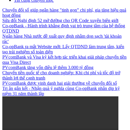
Tin cùng chuyên mục
Chuyển đổi số giúp ngân hàng "tinh gọn” chi phí, gia tăng hiệu quả
hoạt động
Sửa đổi Nghị định 52 mở đường cho QR Code xuyên biên giới
Co-opBank - Hành trình khẳng định vai trò trung tâm của hệ thống
QTDND
Ngân hàng Nhà nước đề xuất quy định nhằm dọn sạch 'tài khoản
rác'
Co-opBank ra mắt Website mới: Lấy QTDND làm trung tâm, kiến
tạo trải nghiệm số toàn diện
PVcomBank và Visa ký kết hợp tác triển khai giải pháp chuyển tiền
qua Visa Direct
PVcomBank tăng vốn điều lệ thêm 3.000 tỷ đồng
Chuyển tiền quốc tế cho doanh nghiệp: Khi chi phí và tốc độ trở
thành lợi thế cạnh tranh
PVcomBank được vinh danh hai giải thưởng về chuyển đổi số
Tri ân gắn kết - Nhận quà ý nghĩa cùng Co-opBank nhân dịp kỷ
niệm 31 năm thành lập