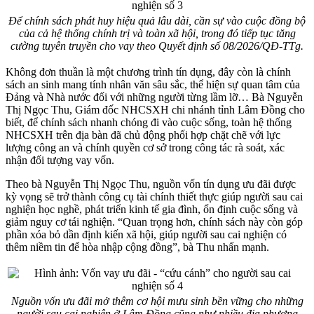
Để chính sách phát huy hiệu quả lâu dài, cần sự vào cuộc đồng bộ
của cả hệ thống chính trị và toàn xã hội, trong đó tiếp tục tăng
cường tuyên truyền cho vay theo Quyết định số 08/2026/QĐ-TTg.
Không đơn thuần là một chương trình tín dụng, đây còn là chính
sách an sinh mang tính nhân văn sâu sắc, thể hiện sự quan tâm của
Đảng và Nhà nước đối với những người từng lầm lỡ… Bà Nguyễn
Thị Ngọc Thu, Giám đốc NHCSXH chi nhánh tỉnh Lâm Đồng cho
biết, để chính sách nhanh chóng đi vào cuộc sống, toàn hệ thống
NHCSXH trên địa bàn đã chủ động phối hợp chặt chẽ với lực
lượng công an và chính quyền cơ sở trong công tác rà soát, xác
nhận đối tượng vay vốn.
Theo bà Nguyễn Thị Ngọc Thu, nguồn vốn tín dụng ưu đãi được
kỳ vọng sẽ trở thành công cụ tài chính thiết thực giúp người sau cai
nghiện học nghề, phát triển kinh tế gia đình, ổn định cuộc sống và
giảm nguy cơ tái nghiện. “Quan trọng hơn, chính sách này còn góp
phần xóa bỏ dần định kiến xã hội, giúp người sau cai nghiện có
thêm niềm tin để hòa nhập cộng đồng”, bà Thu nhấn mạnh.
Nguồn vốn ưu đãi mở thêm cơ hội mưu sinh bền vững cho những
người sau cai nghiện ở Lâm Đồng cũng như nhiều địa phương