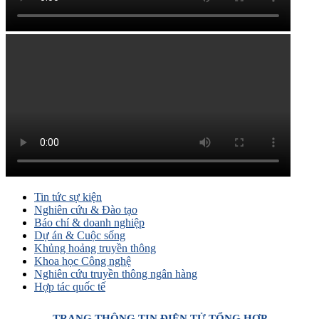
Tin tức sự kiện
Nghiên cứu & Đào tạo
Báo chí & doanh nghiệp
Dự án & Cuộc sống
Khủng hoảng truyền thông
Khoa học Công nghệ
Nghiên cứu truyền thông ngân hàng
Hợp tác quốc tế
TRANG THÔNG TIN ĐIỆN TỬ TỔNG HỢP