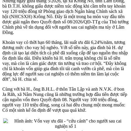
Những ngày giữa tháng 5/2026, tại xã Krông Nô, tỉnh Lâm Đồng,
bà Đ.T.H. không giấu được niềm xúc động khi cầm trên tay khoản
vay 120 triệu đồng từ Phòng giao dịch Ngân hàng Chính sách xã
hội (NHCSXH) Krông Nô. Đây là một trong ba món vay đầu tiên
được giải ngân theo Quyết định số 08/2026/QĐ-TTg của Thủ tướng
Chính phủ về tín dụng đối với người sau cai nghiện ma túy ở Lâm
Đồng.
Khoản vay có thời hạn 60 tháng, lãi suất ưu đãi 6,24%/năm, tương
đương mức cho vay hộ nghèo. Với số tiền này, gia đình bà H. dự
định cải tạo lại diện tích cà phê đã xuống cấp để tạo nguồn thu nhập
ổn định lâu dài. Điều khiến bà H. trân trọng không chỉ là số tiền
vay, mà còn là cảm giác được tin tưởng và trao cơ hội. “Đây không
chỉ là khoản vốn giúp gia đình tôi tái canh vườn cà phê, mà còn là
động lực để người sau cai nghiện có thêm niềm tin làm lại cuộc
đời”, bà H. chia sẻ.
Cùng với bà H., ông B.H.L. ở thôn Tân Lập và anh N.V.K. ở bon
Ja Răh, xã Nâm Nung cũng là những trường hợp đầu tiên được tiếp
cận nguồn vốn theo Quyết định 08. Người vay 100 triệu đồng,
người vay 110 triệu đồng, song cả hai đều chung một mong muốn:
Có một sinh kế ổn định để vượt qua quá khứ.