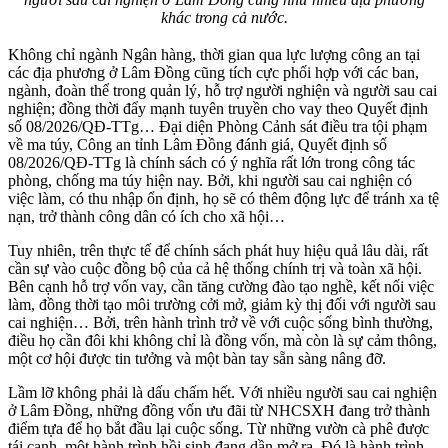
khác trong cả nước.
Không chỉ ngành Ngân hàng, thời gian qua lực lượng công an tại
các địa phương ở Lâm Đồng cũng tích cực phối hợp với các ban,
ngành, đoàn thể trong quản lý, hỗ trợ người nghiện và người sau cai
nghiện; đồng thời đẩy mạnh tuyên truyền cho vay theo Quyết định
số 08/2026/QĐ-TTg… Đại diện Phòng Cảnh sát điều tra tội phạm
về ma túy, Công an tỉnh Lâm Đồng đánh giá, Quyết định số
08/2026/QĐ-TTg là chính sách có ý nghĩa rất lớn trong công tác
phòng, chống ma túy hiện nay. Bởi, khi người sau cai nghiện có
việc làm, có thu nhập ổn định, họ sẽ có thêm động lực để tránh xa tệ
nạn, trở thành công dân có ích cho xã hội…
Tuy nhiên, trên thực tế để chính sách phát huy hiệu quả lâu dài, rất
cần sự vào cuộc đồng bộ của cả hệ thống chính trị và toàn xã hội.
Bên cạnh hỗ trợ vốn vay, cần tăng cường đào tạo nghề, kết nối việc
làm, đồng thời tạo môi trường cởi mở, giảm kỳ thị đối với người sau
cai nghiện… Bởi, trên hành trình trở về với cuộc sống bình thường,
điều họ cần đôi khi không chỉ là đồng vốn, mà còn là sự cảm thông,
một cơ hội được tin tưởng và một bàn tay sẵn sàng nâng đỡ.
Lầm lỡ không phải là dấu chấm hết. Với nhiều người sau cai nghiện
ở Lâm Đồng, những đồng vốn ưu đãi từ NHCSXH đang trở thành
điểm tựa để họ bắt đầu lại cuộc sống. Từ những vườn cà phê được
tái canh, một hành trình hồi sinh đang dần mở ra. Đó là hành trình