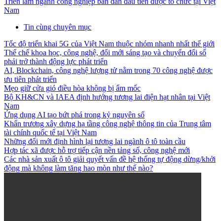
Triển lãm ngành công nghiệp bán dẫn đầu tiên được tổ chức tại Việt
Nam
Tin cùng chuyên mục
Tốc độ triển khai 5G của Việt Nam thuộc nhóm nhanh nhất thế giới
Thể chế khoa học, công nghệ, đổi mới sáng tạo và chuyển đổi số
phải trở thành động lực phát triển
AI, Blockchain, công nghệ lượng tử nằm trong 70 công nghệ được
ưu tiên phát triển
Mẹo giữ cửa gió điều hòa không bị ẩm mốc
Bộ KH&CN và IAEA định hướng tương lai điện hạt nhân tại Việt
Nam
Ứng dụng AI tạo bứt phá trong kỷ nguyên số
Khẩn trương xây dựng hạ tầng công nghệ thông tin của Trung tâm
tài chính quốc tế tại Việt Nam
Những đổi mới định hình lại tương lai ngành ô tô toàn cầu
Hợp tác xã được hỗ trợ tiếp cận nền tảng số, công nghệ mới
Các nhà sản xuất ô tô giải quyết vấn đề hệ thống tự động dừng/khởi
động mà không làm tăng hao mòn như thế nào?