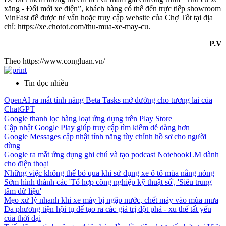
xăng - Đổi mới xe điện”, khách hàng có thể đến trực tiếp showroom
VinFast để được tư vấn hoặc truy cập website của Chợ Tốt tại địa
chỉ: https://xe.chotot.com/thu-mua-xe-may-cu.
P.V
Theo https://www.congluan.vn/
Tin đọc nhiều
OpenAI ra mắt tính năng Beta Tasks mở đường cho tương lai của
ChatGPT
Google thanh lọc hàng loạt ứng dụng trên Play Store
Cập nhật Google Play giúp truy cập tìm kiếm dễ dàng hơn
Google Messages cập nhật tính năng tùy chỉnh hồ sơ cho người
dùng
Google ra mắt ứng dụng ghi chú và tạo podcast NotebookLM dành
cho điện thoại
Những việc không thể bỏ qua khi sử dụng xe ô tô mùa nắng nóng
Sớm hình thành các 'Tổ hợp công nghiệp kỹ thuật số', 'Siêu trung
tâm dữ liệu'
Mẹo xử lý nhanh khi xe máy bị ngập nước, chết máy vào mùa mưa
Đa phương tiện hội tụ để tạo ra các giá trị đột phá - xu thế tất yếu
của thời đại