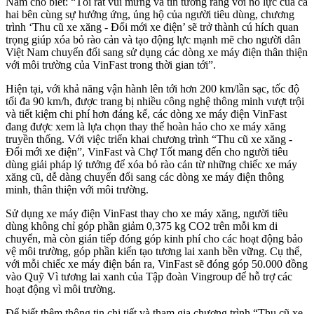
Nam cho biết: “Tôi rất vui mừng và tin tưởng rằng với nỗ lực của cả
hai bên cùng sự hưởng ứng, ủng hộ của người tiêu dùng, chương
trình ‘Thu cũ xe xăng - Đổi mới xe điện’ sẽ trở thành cú hích quan
trọng giúp xóa bỏ rào cản và tạo động lực mạnh mẽ cho người dân
Việt Nam chuyển đổi sang sử dụng các dòng xe máy điện thân thiện
với môi trường của VinFast trong thời gian tới”.
Hiện tại, với khả năng vận hành lên tới hơn 200 km/lần sạc, tốc độ
tối đa 90 km/h, được trang bị nhiều công nghệ thông minh vượt trội
và tiết kiệm chi phí hơn đáng kể, các dòng xe máy điện VinFast
đang được xem là lựa chọn thay thế hoàn hảo cho xe máy xăng
truyền thống. Với việc triển khai chương trình “Thu cũ xe xăng -
Đổi mới xe điện”, VinFast và Chợ Tốt mang đến cho người tiêu
dùng giải pháp lý tưởng để xóa bỏ rào cản từ những chiếc xe máy
xăng cũ, dễ dàng chuyển đổi sang các dòng xe máy điện thông
minh, thân thiện với môi trường.
Sử dụng xe máy điện VinFast thay cho xe máy xăng, người tiêu
dùng không chỉ góp phần giảm 0,375 kg CO2 trên mỗi km di
chuyển, mà còn gián tiếp đóng góp kinh phí cho các hoạt động bảo
vệ môi trường, góp phần kiến tạo tương lai xanh bền vững. Cụ thể,
với mỗi chiếc xe máy điện bán ra, VinFast sẽ đóng góp 50.000 đồng
vào Quỹ Vì tương lai xanh của Tập đoàn Vingroup để hỗ trợ các
hoạt động vì môi trường.
Để biết thêm thông tin chi tiết và tham gia chương trình “Thu cũ xe