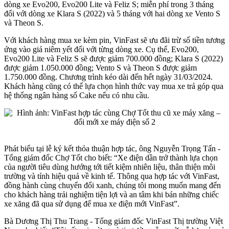
dòng xe Evo200, Evo200 Lite và Feliz S; miễn phí trong 3 tháng
đối với dòng xe Klara S (2022) và 5 tháng với hai dòng xe Vento S
và Theon S.
Với khách hàng mua xe kèm pin, VinFast sẽ ưu đãi trừ số tiền tương
ứng vào giá niêm yết đối với từng dòng xe. Cụ thể, Evo200,
Evo200 Lite và Feliz S sẽ được giảm 700.000 đồng; Klara S (2022)
được giảm 1.050.000 đồng; Vento S và Theon S được giảm
1.750.000 đồng. Chương trình kéo dài đến hết ngày 31/03/2024.
Khách hàng cũng có thể lựa chọn hình thức vay mua xe trả góp qua
hệ thống ngân hàng số Cake nếu có nhu cầu.
Phát biểu tại lễ ký kết thỏa thuận hợp tác, ông Nguyễn Trọng Tấn -
Tổng giám đốc Chợ Tốt cho biết: “Xe điện dần trở thành lựa chọn
của người tiêu dùng hướng tới tiết kiệm nhiên liệu, thân thiện môi
trường và tính hiệu quả về kinh tế. Thông qua hợp tác với VinFast,
đồng hành cùng chuyển đổi xanh, chúng tôi mong muốn mang đến
cho khách hàng trải nghiệm tiện lợi và an tâm khi bán những chiếc
xe xăng đã qua sử dụng để mua xe điện mới VinFast”.
Bà Dương Thị Thu Trang - Tổng giám đốc VinFast Thị trường Việt