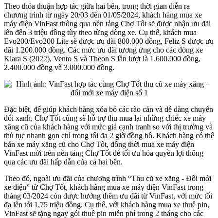
Theo thỏa thuận hợp tác giữa hai bên, trong thời gian diễn ra
chương trình từ ngày 20/03 đến 01/05/2024, khách hàng mua xe
máy điện VinFast thông qua nền tảng Chợ Tốt sẽ được nhận ưu đãi
lên đến 3 triệu đồng tùy theo từng dòng xe. Cụ thể, khách mua
Evo200/Evo200 Lite sẽ được ưu đãi 800.000 đồng, Feliz S được ưu
đãi 1.200.000 đồng. Các mức ưu đãi tương ứng cho các dòng xe
Klara S (2022), Vento S và Theon S lần lượt là 1.600.000 đồng,
2.400.000 đồng và 3.000.000 đồng.
Đặc biệt, để giúp khách hàng xóa bỏ các rào cản và dễ dàng chuyển
đổi xanh, Chợ Tốt cũng sẽ hỗ trợ thu mua lại những chiếc xe máy
xăng cũ của khách hàng với mức giá cạnh tranh so với thị trường và
thủ tục nhanh gọn chỉ trong tối đa 2 giờ đồng hồ. Khách hàng có thể
bán xe máy xăng cũ cho Chợ Tốt, đồng thời mua xe máy điện
VinFast mới trên nền tảng Chợ Tốt để tối ưu hóa quyền lợi thông
qua các ưu đãi hấp dẫn của cả hai bên.
Theo đó, ngoài ưu đãi của chương trình “Thu cũ xe xăng - Đổi mới
xe điện” từ Chợ Tốt, khách hàng mua xe máy điện VinFast trong
tháng 03/2024 còn được hưởng thêm ưu đãi từ VinFast, với mức tối
đa lên tới 1,75 triệu đồng. Cụ thể, với khách hàng mua xe thuê pin,
VinFast sẽ tặng ngay gói thuê pin miễn phí trong 2 tháng cho các