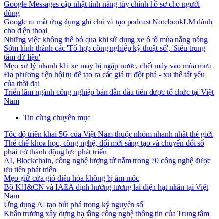
Google Messages cập nhật tính năng tùy chỉnh hồ sơ cho người
dùng
Google ra mắt ứng dụng ghi chú và tạo podcast NotebookLM dành
cho điện thoại
Những việc không thể bỏ qua khi sử dụng xe ô tô mùa nắng nóng
Sớm hình thành các 'Tổ hợp công nghiệp kỹ thuật số', 'Siêu trung
tâm dữ liệu'
Mẹo xử lý nhanh khi xe máy bị ngập nước, chết máy vào mùa mưa
Đa phương tiện hội tụ để tạo ra các giá trị đột phá - xu thế tất yếu
của thời đại
Triển lãm ngành công nghiệp bán dẫn đầu tiên được tổ chức tại Việt
Nam
Tin cùng chuyên mục
Tốc độ triển khai 5G của Việt Nam thuộc nhóm nhanh nhất thế giới
Thể chế khoa học, công nghệ, đổi mới sáng tạo và chuyển đổi số
phải trở thành động lực phát triển
AI, Blockchain, công nghệ lượng tử nằm trong 70 công nghệ được
ưu tiên phát triển
Mẹo giữ cửa gió điều hòa không bị ẩm mốc
Bộ KH&CN và IAEA định hướng tương lai điện hạt nhân tại Việt
Nam
Ứng dụng AI tạo bứt phá trong kỷ nguyên số
Khẩn trương xây dựng hạ tầng công nghệ thông tin của Trung tâm