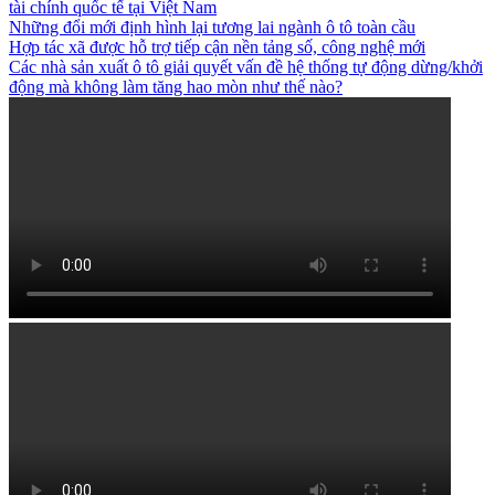
tài chính quốc tế tại Việt Nam
Những đổi mới định hình lại tương lai ngành ô tô toàn cầu
Hợp tác xã được hỗ trợ tiếp cận nền tảng số, công nghệ mới
Các nhà sản xuất ô tô giải quyết vấn đề hệ thống tự động dừng/khởi
động mà không làm tăng hao mòn như thế nào?