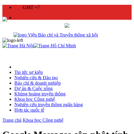
GMT +7
Tin tức sự kiện
Nghiên cứu & Đào tạo
Báo chí & doanh nghiệp
Dự án & Cuộc sống
Khủng hoảng truyền thông
Khoa học Công nghệ
Nghiên cứu truyền thông ngân hàng
Hợp tác quốc tế
Trang chủ
Khoa học Công nghệ