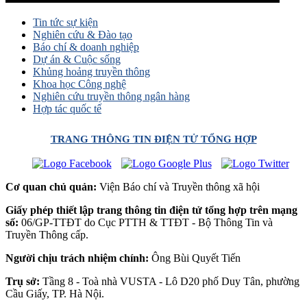
Tin tức sự kiện
Nghiên cứu & Đào tạo
Báo chí & doanh nghiệp
Dự án & Cuộc sống
Khủng hoảng truyền thông
Khoa học Công nghệ
Nghiên cứu truyền thông ngân hàng
Hợp tác quốc tế
TRANG THÔNG TIN ĐIỆN TỬ TỔNG HỢP
Cơ quan chủ quản:
Viện Báo chí và Truyền thông xã hội
Giấy phép thiết lập trang thông tin điện tử tổng hợp trên mạng
số:
06/GP-TTĐT do Cục PTTH & TTĐT - Bộ Thông Tin và
Truyền Thông cấp.
Người chịu trách nhiệm chính:
Ông Bùi Quyết Tiến
Trụ sở:
Tầng 8 - Toà nhà VUSTA - Lô D20 phố Duy Tân, phường
Cầu Giấy, TP. Hà Nội.