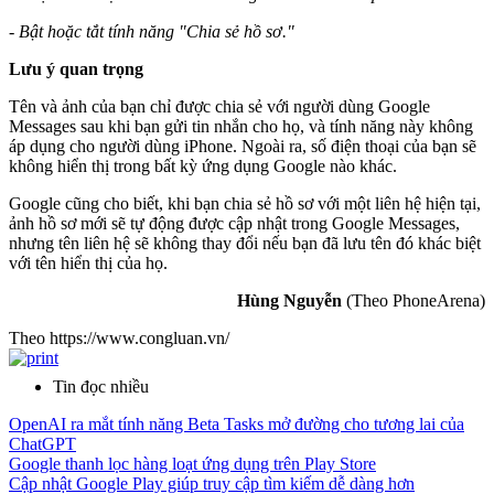
- Bật hoặc tắt tính năng "Chia sẻ hồ sơ."
Lưu ý quan trọng
Tên và ảnh của bạn chỉ được chia sẻ với người dùng Google
Messages sau khi bạn gửi tin nhắn cho họ, và tính năng này không
áp dụng cho người dùng iPhone. Ngoài ra, số điện thoại của bạn sẽ
không hiển thị trong bất kỳ ứng dụng Google nào khác.
Google cũng cho biết, khi bạn chia sẻ hồ sơ với một liên hệ hiện tại,
ảnh hồ sơ mới sẽ tự động được cập nhật trong Google Messages,
nhưng tên liên hệ sẽ không thay đổi nếu bạn đã lưu tên đó khác biệt
với tên hiển thị của họ.
Hùng Nguyễn
(Theo PhoneArena)
Theo https://www.congluan.vn/
Tin đọc nhiều
OpenAI ra mắt tính năng Beta Tasks mở đường cho tương lai của
ChatGPT
Google thanh lọc hàng loạt ứng dụng trên Play Store
Cập nhật Google Play giúp truy cập tìm kiếm dễ dàng hơn