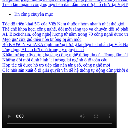
Triển lãm ngành công nghiệp bán dẫn đầu tiên được tổ chức tại Việt
Tin cùng chuyên mục
Tốc độ triển khai 5G của Việt Nam thuộc nhóm nhanh nhất thế giới
Thể chế khoa học, công nghệ, đổi mới sáng tạo và chuyển đổi số phải 
AI, Blockchain, công nghệ lượng tử nằm trong 70 công nghệ được ưu 
Mẹo giữ cửa gió điều hòa không bị ẩm mốc
Bộ KH&CN và IAEA định hướng tương lai điện hạt nhân tại Việt N
Ứng dụng AI tạo bứt phá trong kỷ nguyên số
Khẩn trương xây dựng hạ tầng công nghệ thông tin của Trung tâm tài
Những đổi mới định hình lại tương lai ngành ô tô toàn cầu
Hợp tác xã được hỗ trợ tiếp cận nền tảng số, công nghệ mới
Các nhà sản xuất ô tô giải quyết vấn đề hệ thống tự động dừng/khở