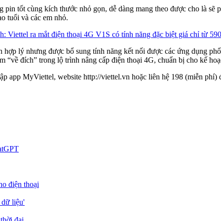
g pin tốt cùng kích thước nhỏ gọn, dễ dàng mang theo được cho là sẽ
ao tuổi và các em nhỏ.
nh hợp lý nhưng được bổ sung tính năng kết nối được các ứng dụng ph
về đích” trong lộ trình nâng cấp điện thoại 4G, chuẩn bị cho kế hoạch
ập app MyViettel, website http://viettel.vn hoặc liên hệ 198 (miễn phí) 
hatGPT
o điện thoại
dữ liệu'
thời đại