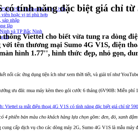
 có tính năng đặc biệt giá chỉ từ
 25 tỷ USD, hướng tới 50 tỷ USD
 viên hoặc vị trí phù hợp
, sáp nhập
ông lập
g Ninh và TP Bắc Ninh
thông Viettel cho biết vừa tung ra dòng đi
 giới
 với tên thương mại Sumo 4G V1S, điện thoạ
màn hình 1.77'', hình thức đẹp, nhỏ gọn, du
ết nối các ứng dụng tiện ích như xem thời tiết, và giải trí như YouT
hưởng ưu đãi: mua máy kèm theo gói cước 6 tháng (6V90B: Miễn phí 1
 4 phiên bản màu cho khách hàng lựa chọn gồm: đen, đỏ, xanh đậm 
 cung cấp dịch vụ cho các dòng máy 2G, Sumo 4G V1S là mẫu máy điện 