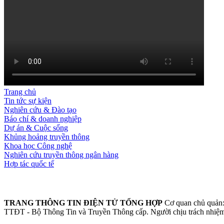
Trang chủ
Tin tức sự kiện
Nghiên cứu & Đào tạo
Báo chí & doanh nghiệp
Dự án & Cuộc sống
Khủng hoảng truyền thông
Khoa học Công nghệ
Nghiên cứu truyền thông ngân hàng
Hợp tác quốc tế
TRANG THÔNG TIN ĐIỆN TỬ TỔNG HỢP
Cơ quan chủ quản:
TTĐT - Bộ Thông Tin và Truyền Thông cấp.
Người chịu trách nhiệ