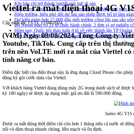
Khi báo chí trở thành 'người giải mã' di sản
Viettel ra mắt điện thoại 4G V1S
Việt Nam - Thái Lan: Phấn đấu kim ngạch thương mại sớm đạt
Hiệu trưởng, hiệu phó dôi dư sau sáp nhập được bố trí làm giáo
Dự kiến giảm hơn 17.000 đầu mối trường công lập sau sắp xếp
Cập nhật lúc 15:53, 12/08/2024
Bộ Ngoại giao có 21 tổ chức hành chính, 2 đơn vị sự nghiệp c
Hôm nay, Quốc hội thảo luận ở tổ về việc thành lập TP Quản
(VIM) Ngày 09/08/2024, Tổng Công ty Viễn 
Tốc độ triển khai 5G của Việt Nam thuộc nhóm nhanh nhất thế
Youtube, TikTok. Cung cấp trên thị thường
trên nền VoLTE mới ra mắt của Viettel có 
tính năng cơ bản.
Điểm đặc biệt của điện thoại này là ứng dụng Cloud Phone cho phép k
đăng ký gói cước data của Viettel.
Với khách hàng Viettel đang dùng máy 2G trong danh sách sẽ được 
kỳ 180 ngày) sẽ được áp dụng mức giá ưu đãi là 590.000 đồng.
Sumo 4G V1S có
Được ra mắt đúng thời điểm chỉ còn hơn 1 tháng nữa cả nước sẽ dừng
nối và đàm thoại nhanh chóng, liền mạch và ổn định.