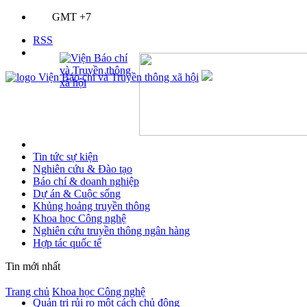
GMT +7
RSS
Tin tức sự kiện
Nghiên cứu & Đào tạo
Báo chí & doanh nghiệp
Dự án & Cuộc sống
Khủng hoảng truyền thông
Khoa học Công nghệ
Nghiên cứu truyền thông ngân hàng
Hợp tác quốc tế
Tin mới nhất
Trang chủ
Khoa học Công nghệ
Quản trị rủi ro một cách chủ động