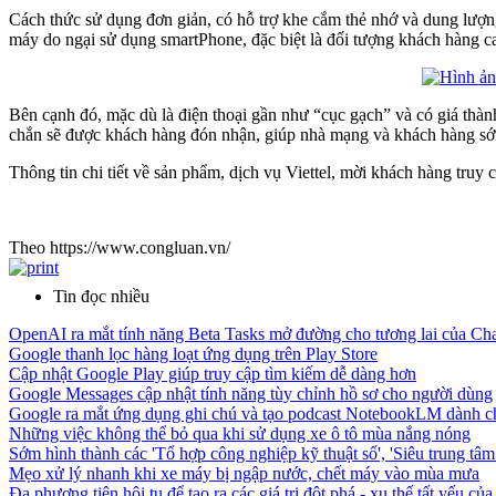
Cách thức sử dụng đơn giản, có hỗ trợ khe cắm thẻ nhớ và dung lượn
máy do ngại sử dụng smartPhone, đặc biệt là đối tượng khách hàng c
Bên cạnh đó, mặc dù là điện thoại gần như “cục gạch” và có giá thà
chắn sẽ được khách hàng đón nhận, giúp nhà mạng và khách hàng sớm “
Thông tin chi tiết về sản phẩm, dịch vụ Viettel, mời khách hàng truy c
Theo https://www.congluan.vn/
Tin đọc nhiều
OpenAI ra mắt tính năng Beta Tasks mở đường cho tương lai của C
Google thanh lọc hàng loạt ứng dụng trên Play Store
Cập nhật Google Play giúp truy cập tìm kiếm dễ dàng hơn
Google Messages cập nhật tính năng tùy chỉnh hồ sơ cho người dùng
Google ra mắt ứng dụng ghi chú và tạo podcast NotebookLM dành ch
Những việc không thể bỏ qua khi sử dụng xe ô tô mùa nắng nóng
Sớm hình thành các 'Tổ hợp công nghiệp kỹ thuật số', 'Siêu trung tâm 
Mẹo xử lý nhanh khi xe máy bị ngập nước, chết máy vào mùa mưa
Đa phương tiện hội tụ để tạo ra các giá trị đột phá - xu thế tất yếu của 