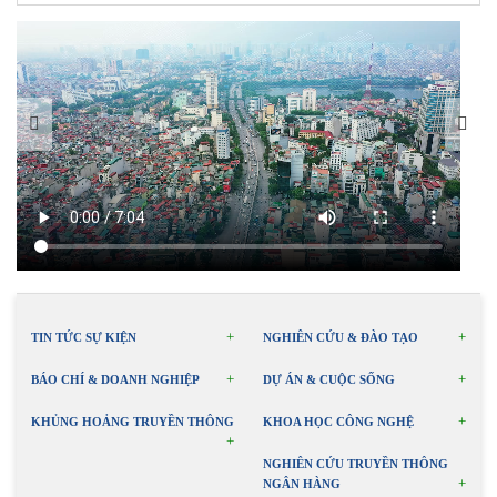
TIN TỨC SỰ KIỆN
NGHIÊN CỨU & ĐÀO TẠO
BÁO CHÍ & DOANH NGHIỆP
DỰ ÁN & CUỘC SỐNG
KHỦNG HOẢNG TRUYỀN THÔNG
KHOA HỌC CÔNG NGHỆ
NGHIÊN CỨU TRUYỀN THÔNG
NGÂN HÀNG