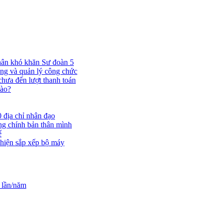
nhân khó khăn Sư đoàn 5
ụng và quản lý công chức
chưa đến lượt thanh toán
nào?
 địa chỉ nhân đạo
ắng chính bản thân mình
ế
 hiện sắp xếp bộ máy
 lần/năm