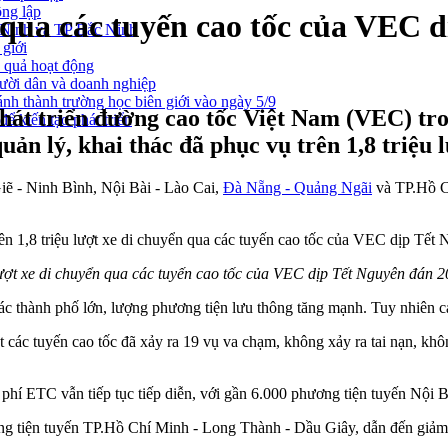
ông lập
n qua các tuyến cao tốc của VEC 
g Ninh và TP Bắc Ninh
 giới
u quả hoạt động
gười dân và doanh nghiệp
nh thành trường học biên giới vào ngày 5/9
hát triển đường cao tốc Việt Nam (VEC) tr
ể kiến tạo phát triển
uản lý, khai thác đã phục vụ trên 1,8 triệu 
ẽ - Ninh Bình, Nội Bài - Lào Cai,
Đà Nẵng - Quảng Ngãi
và TP.Hồ Ch
 lượt xe di chuyển qua các tuyến cao tốc của VEC dịp Tết Nguyên đán 
 các thành phố lớn, lượng phương tiện lưu thông tăng mạnh. Tuy nhiên cá
t các tuyến cao tốc đã xảy ra 19 vụ va chạm, không xảy ra tai nạn, khô
 phí ETC vẫn tiếp tục tiếp diễn, với gần 6.000 phương tiện tuyến Nội 
tiện tuyến TP.Hồ Chí Minh - Long Thành - Dầu Giây, dẫn đến giảm tốc