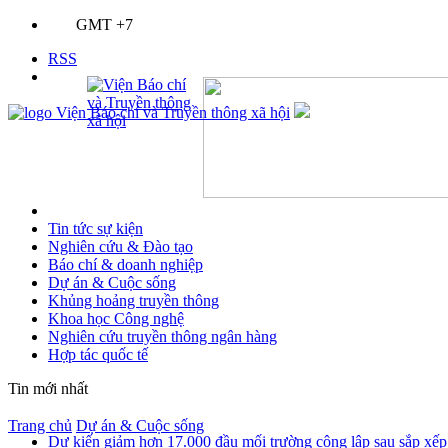
GMT +7
RSS
Tin tức sự kiện
Nghiên cứu & Đào tạo
Báo chí & doanh nghiệp
Dự án & Cuộc sống
Khủng hoảng truyền thông
Khoa học Công nghệ
Nghiên cứu truyền thông ngân hàng
Hợp tác quốc tế
Tin mới nhất
Trang chủ
Dự án & Cuộc sống
Dự kiến giảm hơn 17.000 đầu mối trường công lập sau sắp xếp