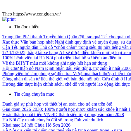
Theo https://www.congluan.vn/
Tin đọc nhiều
Trung tâm Phát thanh Truyền hình Quân đội trao quà Tết cho quân 
Xác thực Văn bản hợp nhất Nghị định quy định về tuyển dụng, sử d
Cận Tết, người dân Thủ đô “chôn chân” trong siêu thị nửa tiếng vẫn 
Từ 1/1/2025, bằng lái xe hạng A1 sẽ được điều khiển những loại xe 
100% bệnh viện tại Hà Nội phải triển khai hồ sơ bệnh án điện tử
Về thẻ BHYT mẫu mới không ghi ngày hết hạn sử dụng
Hội Chữ thập đỏ Nam Định phấn đấu vận động, trợ giúp ít nhất 2.000
Phóng viên trẻ làm phóng sự điều tra: Vượt qua thách thức, chiến th
Công nhận di sản tư liệu thế giới với bản đúc nổi trên Cửu đỉnh ở Hu
Hướng dẫn thực hiện chính sách, chế độ với người lao động khi thực
Tin cùng chuyên mục
Đánh giá sự phù hợp với thiết bị an toàn cho trẻ em trên ôtô
Giai đoạn 2026-2030: 100% người học được khám sức khỏe ít nhất 1
Hoàn thành phát triển VNeID thành siêu ứng dụng vào năm 2028
Hà Nội đẩy mạnh chuyển đổi số trong lĩnh vực du lịch
Khai mạc Lễ hội Chùa Hổ Sơn 2026
Hà Nội dự kiến thí điểm cho thuê vỉa hè kinh doanh trong 5 năm