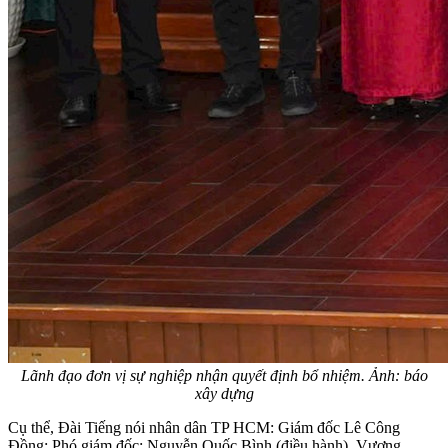
Lãnh đạo đơn vị sự nghiệp nhận quyết định bổ nhiệm. Ảnh: báo
xây dựng
Cụ thể,
Đài Tiếng nói nhân dân TP HCM:
Giám đốc Lê Công
Đồng; Phó giám đốc: Nguyễn Quốc Bình (điều hành), Vương