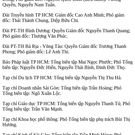
Quyền, Nguyễn Nam Tuấn.
Đài Truyền hình TP HCM:
Giám đốc Cao Anh Minh; Phó giám
đốc: Thái Thành Chung, Diệp Bửu Chi.
Đài PT-TH Bình Dương
: Quyền Giám đốc Nguyễn Thanh Quang;
Phó giám đốc: Thượng Văn Phúc.
Đài PT-TH Bà Rịa - Vũng Tàu:
Quyền Giám đốc Trương Thanh
Phong; Phó giám đốc: Lê Anh Thi.
Báo Pháp luật TP HCM:
Tổng biên tập Mai Ngọc Phước; Phó Tổng
biên tập: Nguyễn Đức Hiển, Nguyễn Thái Bình, Đinh Đức Thọ.
Tạp chí Du lịch TP HCM:
Tổng biên tập Nguyễn Thị Thu Hà.
Tạp chí Doanh nhân Sài Gòn:
Tổng biên tập Trần Hoàng; Phó
Tổng biên tập: Ngô Xuân Lộc.
Tạp chí Giáo dục TP HCM
: Tổng biên tập Nguyễn Thanh Tú; Phó
Tổng biên tập: Trần Văn Mạnh.
Tạp chí Khoa học phổ thông:
Phó Tổng biên tập phụ trách Bùi Thị
Hương.
Tạp chí Kinh tế Sài Gòn:
Tổng biên tập Trần Minh Hùng; Phó