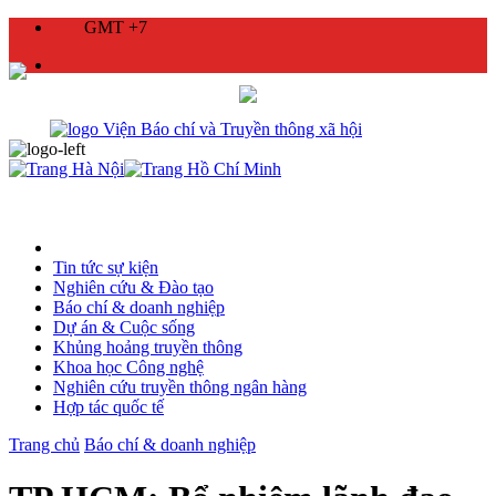
GMT +7
Tin tức sự kiện
Nghiên cứu & Đào tạo
Báo chí & doanh nghiệp
Dự án & Cuộc sống
Khủng hoảng truyền thông
Khoa học Công nghệ
Nghiên cứu truyền thông ngân hàng
Hợp tác quốc tế
Trang chủ
Báo chí & doanh nghiệp