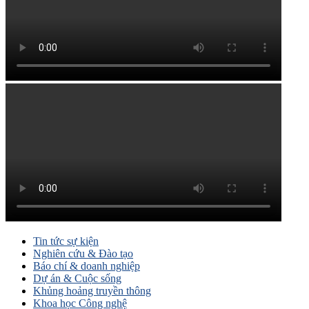
Tin tức sự kiện
Nghiên cứu & Đào tạo
Báo chí & doanh nghiệp
Dự án & Cuộc sống
Khủng hoảng truyền thông
Khoa học Công nghệ