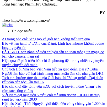
Tổng biên tập: Phạm Hữu Chương…
PV
Theo https://www.congluan.vn/
Tin đọc nhiều
AI trong báo chí: Sáng tạo và giới hạn không thể vượt qua
Bảo vệ nền tảng tư tưởng của Đảng: Linh hoạt nhưng không buông
lỏng nguyên tắc
Bộ TT&TT ban hành bộ tiêu chí yêu cầu an toàn thông tin mạng cơ
bản cho camera giám sát
Hiệu quả từ phát triển báo chí đa phương tiện trong nhiệm vụ tuyên
truyền chuyển đổi xanh
Chủ tịch Hội Nhà báo Việt Nam tiếp xã giao đoàn Đại sứ Cuba
Người làm báo với hải trình mang mùa xuân đến các nhà giàn DK1
Tích cực hưởng ứng tham gia Giải báo chí "Vì sự nghiệp Đại đoàn
kết toàn dân tộc" lần thứ 16
Báo chí khơi dậy lòng yêu nước với cách truyền thông 'chạm' vào
cảm xúc công chúng
Việt Nam đặt mục tiêu 5 triệu chủ thể kinh doanh, 10.000 startup
sáng tạo vào năm 2030
Hội báo Xuân Thái Nguyên giới thiệu đến công chúng gần 1.000 ấn