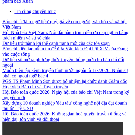
phẩm báo Xuân
Tin cùng chuyên mục
Báo chí là 'kho ngữ liệu' quý giá về con người, văn hóa và xã hội
Việt Nam
Hội Nhà báo Việt Nam: Nối dài hành trình đền ơn đáp nghĩa bằng
trách nhiệm và sự sẻ chia
Dữ liệu trở thành lợi thế cạnh tranh mới của các tòa soạn
Báo chí kiến tạo niềm tin để đưa Văn kiện Đại hội XIV của Đảng
vào cuộc sống
Dữ liệu số mở ra phương thức truyền thông mới cho báo chí đối
ngoại
Muốn biên tập kênh truyền hình nước ngoài từ 1/7/2026: Nhân sự
phải có ngoại ngữ bậc 4
PGS.TS Phạm Minh Sơn được bổ nhiệm lại chức danh Giám đốc
Học viện Báo chí và Tuyên truyền
Hội Báo toàn quốc 2026: Ngày hội của báo chí Việt Nam trong kỷ
nguyên mới
Xây dựng 10 doanh nghiệp 'đầu tàu' công nghệ nội địa đạt doanh
thu từ 1 tỷ USD
Hội Báo toàn quốc 2026: Không gian hoà quyện truyền thống và
hiện đại, tôn vinh và đối thoại