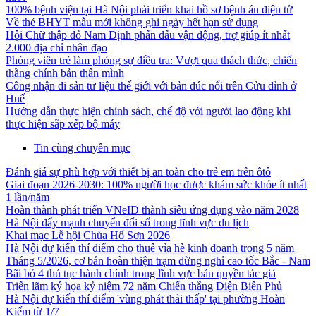
100% bệnh viện tại Hà Nội phải triển khai hồ sơ bệnh án điện tử
Về thẻ BHYT mẫu mới không ghi ngày hết hạn sử dụng
Hội Chữ thập đỏ Nam Định phấn đấu vận động, trợ giúp ít nhất
2.000 địa chỉ nhân đạo
Phóng viên trẻ làm phóng sự điều tra: Vượt qua thách thức, chiến
thắng chính bản thân mình
Công nhận di sản tư liệu thế giới với bản đúc nổi trên Cửu đỉnh ở
Huế
Hướng dẫn thực hiện chính sách, chế độ với người lao động khi
thực hiện sắp xếp bộ máy
Tin cùng chuyên mục
Đánh giá sự phù hợp với thiết bị an toàn cho trẻ em trên ôtô
Giai đoạn 2026-2030: 100% người học được khám sức khỏe ít nhất
1 lần/năm
Hoàn thành phát triển VNeID thành siêu ứng dụng vào năm 2028
Hà Nội đẩy mạnh chuyển đổi số trong lĩnh vực du lịch
Khai mạc Lễ hội Chùa Hổ Sơn 2026
Hà Nội dự kiến thí điểm cho thuê vỉa hè kinh doanh trong 5 năm
Tháng 5/2026, cơ bản hoàn thiện trạm dừng nghỉ cao tốc Bắc - Nam
Bãi bỏ 4 thủ tục hành chính trong lĩnh vực bản quyền tác giả
Triển lãm ký họa kỷ niệm 72 năm Chiến thắng Điện Biên Phủ
Hà Nội dự kiến thí điểm 'vùng phát thải thấp' tại phường Hoàn
Kiếm từ 1/7