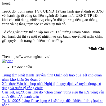
trọng.
Trước đó, trong ngày 14/7, UBND TP ban hành quyết định số 3763
về thành lập tổ công tác liên ngành để tham mưu UBND TP triển
khai các nội dung, nhiệm vụ chuyển đổi phương tiện giao thông
xanh và hạ tầng trạm sạc xe điện tại thủ đô.
Tổ công tác được thành lập sau khi Thủ tướng Phạm Minh Chính
ban hành chỉ thị về một số nhiệm vụ cấp bách, quyết liệt ngăn chặn,
giải quyết tình trạng ô nhiễm môi trường.
Minh Chí
Theo https://www.congluan.vn/
Tin đọc nhiều
Trung tâm Phát thanh Truyền hình Quân đội trao quà Tết cho quân
nhân khó khăn Sư đoàn 5
Xác thực Văn bản hợp nhất Nghị định quy định về tuyển dụng, sử
dụng và quản lý công chức
Cận Tết, người dân Thủ đô “chôn chân” trong siêu thị nửa tiếng vẫn
chưa đến lượt thanh toán
Từ 1/1/2025, bằng lái xe hạng A1 sẽ được điều khiển những loại xe
nào?