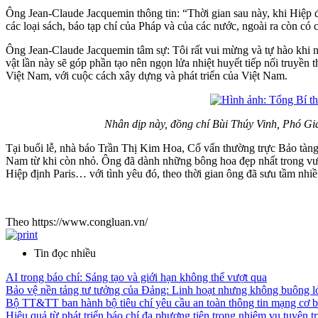
Ông Jean-Claude Jacquemin thông tin: “Thời gian sau này, khi Hiệp đị
các loại sách, báo tạp chí của Pháp và của các nước, ngoài ra còn có
Ông Jean-Claude Jacquemin tâm sự: Tôi rất vui mừng và tự hào khi n
vật lần này sẽ góp phần tạo nên ngọn lửa nhiệt huyết tiếp nối truyền
Việt Nam, với cuộc cách xây dựng và phát triển của Việt Nam.
Nhân dịp này, đồng chí Bùi Thúy Vinh, Phó Gi
Tại buổi lễ, nhà báo Trần Thị Kim Hoa, Cố vấn thường trực Bảo tàng
Nam từ khi còn nhỏ. Ông đã dành những bông hoa đẹp nhất trong v
Hiệp định Paris… với tình yêu đó, theo thời gian ông đã sưu tầm nhi
Theo https://www.congluan.vn/
Tin đọc nhiều
AI trong báo chí: Sáng tạo và giới hạn không thể vượt qua
Bảo vệ nền tảng tư tưởng của Đảng: Linh hoạt nhưng không buông l
Bộ TT&TT ban hành bộ tiêu chí yêu cầu an toàn thông tin mạng cơ b
Hiệu quả từ phát triển báo chí đa phương tiện trong nhiệm vụ tuyên 