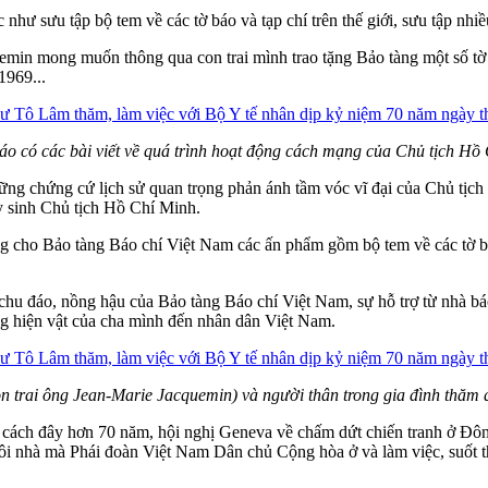
 như sưu tập bộ tem về các tờ báo và tạp chí trên thế giới, sưu tập n
emin mong muốn thông qua con trai mình trao tặng Bảo tàng một số tờ 
1969...
áo có các bài viết về quá trình hoạt động cách mạng của Chủ tịch Hồ 
hững chứng cứ lịch sử quan trọng phản ánh tầm vóc vĩ đại của Chủ tịc
ày sinh Chủ tịch Hồ Chí Minh.
ng cho Bảo tàng Báo chí Việt Nam các ấn phẩm gồm bộ tem về các tờ báo
ếp chu đáo, nồng hậu của Bảo tàng Báo chí Việt Nam, sự hỗ trợ từ n
ng hiện vật của cha mình đến nhân dân Việt Nam.
 trai ông Jean-Marie Jacquemin) và người thân trong gia đình thăm 
t, cách đây hơn 70 năm, hội nghị Geneva về chấm dứt chiến tranh ở 
 nhà mà Phái đoàn Việt Nam Dân chủ Cộng hòa ở và làm việc, suốt thời