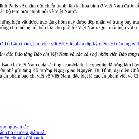
nh Paris về chấm dứt chiến tranh, lập lại hòa bình ở Việt Nam được tổ
 các bộ tem bưu chính nói về Việt Nam”.
hững hiện vật được trao tặng hôm nay được tiếp nhận và trưng bày tran
 thống cho thế hệ trẻ, tiếp lửa cho giới trẻ Việt Nam. Qua mỗi hiện vậ
ám đốc Bảo tàng Báo chí Việt Nam và các cán bộ nhân viên Bảo tàng t
 Báo chí Việt Nam chia sẻ: ông Jean-Marie Jacquemin đã từng làm báo v
ườn nhà gửi tặng Bộ trưởng Ngoại giao Nguyễn Thị Bình, đại diện C
ều ấn phẩm báo chí viết về Việt Nam, đặc biệt là các ấn phẩm viết về
ỏng nguyên tắc
ản cho camera giám sát
truyền chuyển đổi xanh