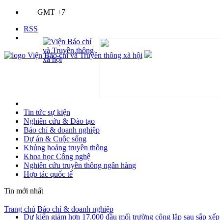
GMT +7
RSS
Tin tức sự kiện
Nghiên cứu & Đào tạo
Báo chí & doanh nghiệp
Dự án & Cuộc sống
Khủng hoảng truyền thông
Khoa học Công nghệ
Nghiên cứu truyền thông ngân hàng
Hợp tác quốc tế
Tin mới nhất
Trang chủ
Báo chí & doanh nghiệp
Dự kiến giảm hơn 17.000 đầu mối trường công lập sau sắp xếp