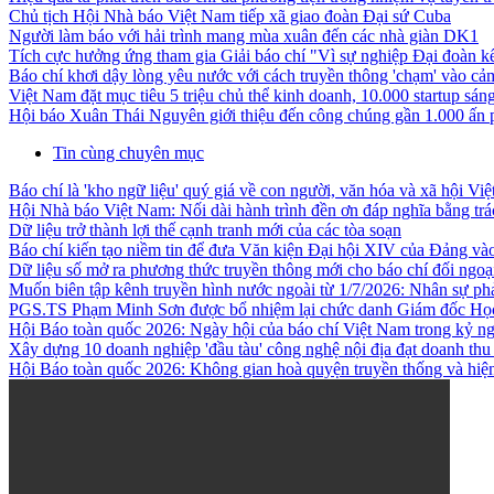
Chủ tịch Hội Nhà báo Việt Nam tiếp xã giao đoàn Đại sứ Cuba
Người làm báo với hải trình mang mùa xuân đến các nhà giàn DK1
Tích cực hưởng ứng tham gia Giải báo chí "Vì sự nghiệp Đại đoàn kết
Báo chí khơi dậy lòng yêu nước với cách truyền thông 'chạm' vào c
Việt Nam đặt mục tiêu 5 triệu chủ thể kinh doanh, 10.000 startup sá
Hội báo Xuân Thái Nguyên giới thiệu đến công chúng gần 1.000 ấn
Tin cùng chuyên mục
Báo chí là 'kho ngữ liệu' quý giá về con người, văn hóa và xã hội Vi
Hội Nhà báo Việt Nam: Nối dài hành trình đền ơn đáp nghĩa bằng trá
Dữ liệu trở thành lợi thế cạnh tranh mới của các tòa soạn
Báo chí kiến tạo niềm tin để đưa Văn kiện Đại hội XIV của Đảng và
Dữ liệu số mở ra phương thức truyền thông mới cho báo chí đối ngoạ
Muốn biên tập kênh truyền hình nước ngoài từ 1/7/2026: Nhân sự phả
PGS.TS Phạm Minh Sơn được bổ nhiệm lại chức danh Giám đốc Học 
Hội Báo toàn quốc 2026: Ngày hội của báo chí Việt Nam trong kỷ n
Xây dựng 10 doanh nghiệp 'đầu tàu' công nghệ nội địa đạt doanh thu
Hội Báo toàn quốc 2026: Không gian hoà quyện truyền thống và hiện đ