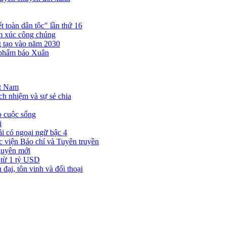
 toàn dân tộc" lần thứ 16
ảm xúc công chúng
ng tạo vào năm 2030
 phẩm báo Xuân
ệt Nam
ch nhiệm và sự sẻ chia
o cuộc sống
i
i có ngoại ngữ bậc 4
viện Báo chí và Tuyên truyền
guyên mới
 từ 1 tỷ USD
ại, tôn vinh và đối thoại