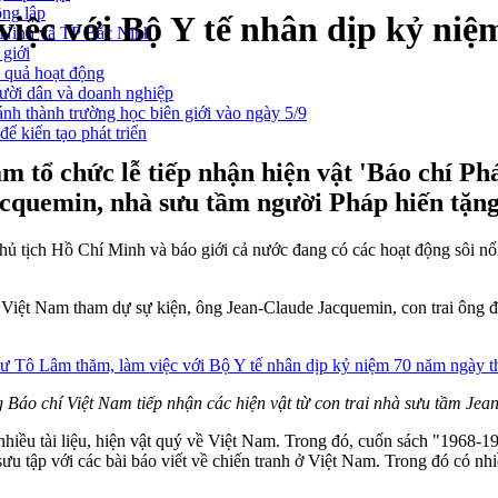
ông lập
iệc với Bộ Y tế nhân dịp kỷ niệ
g Ninh và TP Bắc Ninh
 giới
u quả hoạt động
gười dân và doanh nghiệp
nh thành trường học biên giới vào ngày 5/9
ể kiến tạo phát triển
m tổ chức lễ tiếp nhận hiện vật 'Báo chí Ph
acquemin, nhà sưu tầm người Pháp hiến tặng
Chủ tịch Hồ Chí Minh và báo giới cả nước đang có các hoạt động sôi
iệt Nam tham dự sự kiện, ông Jean-Claude Jacquemin, con trai ông đã 
Báo chí Việt Nam tiếp nhận các hiện vật từ con trai nhà sưu tầm Je
hiều tài liệu, hiện vật quý về Việt Nam. Trong đó, cuốn sách "1968-19
u tập với các bài báo viết về chiến tranh ở Việt Nam. Trong đó có nhi