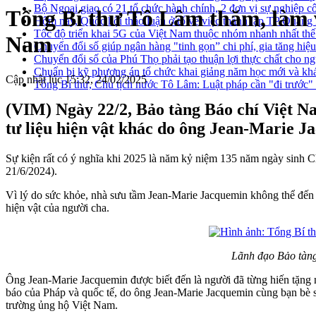
Bộ Ngoại giao có 21 tổ chức hành chính, 2 đơn vị sự nghiệp c
Tổng Bí thư Tô Lâm thăm, làm v
Hôm nay, Quốc hội thảo luận ở tổ về việc thành lập TP Quản
Tốc độ triển khai 5G của Việt Nam thuộc nhóm nhanh nhất thế
Nam
Chuyển đổi số giúp ngân hàng "tinh gọn” chi phí, gia tăng hiệ
Chuyển đổi số của Phú Thọ phải tạo thuận lợi thực chất cho n
Chuẩn bị kỹ phương án tổ chức khai giảng năm học mới và khá
Cập nhật lúc 15:32, 24/02/2025
Tổng Bí thư, Chủ tịch nước Tô Lâm: Luật pháp cần "đi trước" đ
(VIM) Ngày 22/2, Bảo tàng Báo chí Việt Na
tư liệu hiện vật khác do ông Jean-Marie J
Sự kiện rất có ý nghĩa khi 2025 là năm kỷ niệm 135 năm ngày sinh 
21/6/2024).
Vì lý do sức khỏe, nhà sưu tầm Jean-Marie Jacquemin không thể đến V
hiện vật của người cha.
Lãnh đạo Bảo tàng 
Ông Jean-Marie Jacquemin được biết đến là người đã từng hiến tặng n
báo của Pháp và quốc tế, do ông Jean-Marie Jacquemin cùng bạn bè sư
trường ủng hộ Việt Nam.