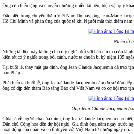
Ông còn hiến tặng và chuyển nhượng nhiều tài liệu, hiện vật quý khác
Đặc biệt, trong chuyến thăm Việt Nam lần này, ông Jean-Marie Jacqu
Hồ Chí Minh và phản ứng của quốc tế khi Người mất thời điểm năm 
Nhiều tờ b
Những tài liệu này không chỉ có ý nghĩa đối với báo chí mà còn là n
kiện rất có ý nghĩa trong bối cảnh, nước ta chuẩn bị kỷ niệm 135 ng
Tại buổi lễ, thay mặt gia đình, ông Jean-Claude Jacquemin đã trao tặ
báo Pháp…
Phát biểu tại buổi lễ, ông Jean-Claude Jacquemin cám ơn sự đón ti
ông có dịp đến thăm Bảo tàng Báo chí Việt Nam và có cơ hội trao tặ
Ông Jean-Claude Jacquemin (con
Chia sẻ về người cha của mình, ông Jean-Claude Jacquemin cho biế
Dân chủ Cộng hòa đến dự hội nghị. Gia đình ông nằm ngay trước ngôi
hoạt động của đoàn và có tình yêu với Việt Nam từ những ngày đó.