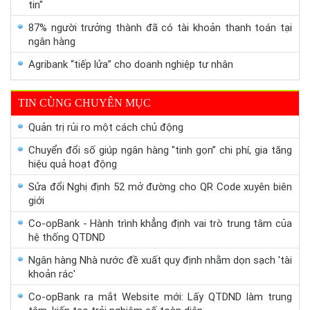
tin"
87% người trưởng thành đã có tài khoản thanh toán tại
ngân hàng
Agribank “tiếp lửa” cho doanh nghiệp tư nhân
TIN CÙNG CHUYÊN MỤC
Quản trị rủi ro một cách chủ động
Chuyển đổi số giúp ngân hàng "tinh gọn” chi phí, gia tăng
hiệu quả hoạt động
Sửa đổi Nghị định 52 mở đường cho QR Code xuyên biên
giới
Co-opBank - Hành trình khẳng định vai trò trung tâm của
hệ thống QTDND
Ngân hàng Nhà nước đề xuất quy định nhằm dọn sạch 'tài
khoản rác'
Co-opBank ra mắt Website mới: Lấy QTDND làm trung