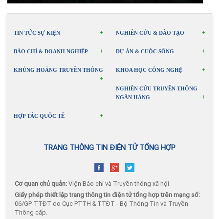
TIN TỨC SỰ KIỆN
NGHIÊN CỨU & ĐÀO TẠO
BÁO CHÍ & DOANH NGHIỆP
DỰ ÁN & CUỘC SỐNG
KHỦNG HOẢNG TRUYỀN THÔNG
KHOA HỌC CÔNG NGHỆ
NGHIÊN CỨU TRUYỀN THÔNG
NGÂN HÀNG
HỢP TÁC QUỐC TẾ
TRANG THÔNG TIN ĐIỆN TỬ TỔNG HỢP
Cơ quan chủ quản:
Viện Báo chí và Truyền thông xã hội
Giấy phép thiết lập trang thông tin điện tử tổng hợp trên mạng số:
06/GP-TTĐT do Cục PTTH & TTĐT - Bộ Thông Tin và Truyền
Thông cấp.