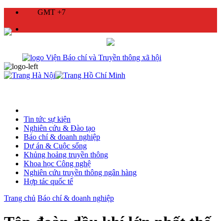
GMT +7
Tin tức sự kiện
Nghiên cứu & Đào tạo
Báo chí & doanh nghiệp
Dự án & Cuộc sống
Khủng hoảng truyền thông
Khoa học Công nghệ
Nghiên cứu truyền thông ngân hàng
Hợp tác quốc tế
Trang chủ
Báo chí & doanh nghiệp