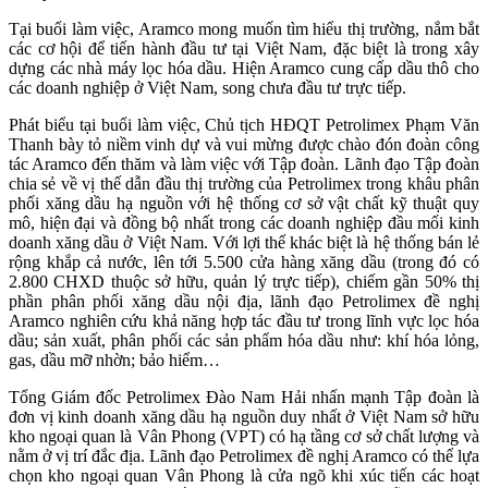
Tại buổi làm việc, Aramco mong muốn tìm hiểu thị trường, nắm bắt
các cơ hội để tiến hành đầu tư tại Việt Nam, đặc biệt là trong xây
dựng các nhà máy lọc hóa dầu. Hiện Aramco cung cấp dầu thô cho
các doanh nghiệp ở Việt Nam, song chưa đầu tư trực tiếp.
Phát biểu tại buổi làm việc, Chủ tịch HĐQT Petrolimex Phạm Văn
Thanh bày tỏ niềm vinh dự và vui mừng được chào đón đoàn công
tác Aramco đến thăm và làm việc với Tập đoàn. Lãnh đạo Tập đoàn
chia sẻ về vị thế dẫn đầu thị trường của Petrolimex trong khâu phân
phối xăng dầu hạ nguồn với hệ thống cơ sở vật chất kỹ thuật quy
mô, hiện đại và đồng bộ nhất trong các doanh nghiệp đầu mối kinh
doanh xăng dầu ở Việt Nam. Với lợi thế khác biệt là hệ thống bán lẻ
rộng khắp cả nước, lên tới 5.500 cửa hàng xăng dầu (trong đó có
2.800 CHXD thuộc sở hữu, quản lý trực tiếp), chiếm gần 50% thị
phần phân phối xăng dầu nội địa, lãnh đạo Petrolimex đề nghị
Aramco nghiên cứu khả năng hợp tác đầu tư trong lĩnh vực lọc hóa
dầu; sản xuất, phân phối các sản phẩm hóa dầu như: khí hóa lỏng,
gas, dầu mỡ nhờn; bảo hiểm…
Tổng Giám đốc Petrolimex Đào Nam Hải nhấn mạnh Tập đoàn là
đơn vị kinh doanh xăng dầu hạ nguồn duy nhất ở Việt Nam sở hữu
kho ngoại quan là Vân Phong (VPT) có hạ tầng cơ sở chất lượng và
nằm ở vị trí đắc địa. Lãnh đạo Petrolimex đề nghị Aramco có thể lựa
chọn kho ngoại quan Vân Phong là cửa ngõ khi xúc tiến các hoạt