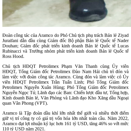
Đoàn công tác của Aramco do Phó Chủ tịch phụ trách Bán lẻ Ziyad
Juraifani dẫn đầu cùng Giám đốc Bộ phận Bán lẻ Quốc tế Nader
Douhan; Giám đốc phát triển kinh doanh Bán lẻ Quốc tế Lucas
Rubinacci và Trưởng nhóm phát triển kinh doanh Bán lẻ Quốc tế
Ross Hood.
Chủ tịch HĐQT Petrolimex Phạm Văn Thanh cùng Ủy viên
HĐQT, Tổng Giám đốc Petrolimex Đào Nam Hải chủ trì đón và
làm việc với đoàn công tác Aramco. Cùng đón và làm việc có Ủy
viên HĐQT Petrolimex Trần Tuấn Linh; Phó Tổng Giám đốc
Petrolimex Nguyễn Xuân Hùng; Phó Tổng Giám đốc Petrolimex
Nguyễn Ngọc Tú; Lãnh đạo các Ban: Chiến lược đầu tư, Tổng hợp,
Kinh doanh Bán lẻ, Văn Phòng và Lãnh đạo Kho Xăng dầu Ngoại
quan Vân Phong (VPT).
Aramco là Tập đoàn dầu khí lớn nhất thế giới và nhiều thời điểm
giữ vị trí công ty có giá trị vốn hóa lớn nhất toàn cầu. Năm 2022,
Aramco đạt lợi nhuận kỷ lục hơn 161 tỷ USD, tăng 46% so với mức
110 tỷ USD năm 2021.