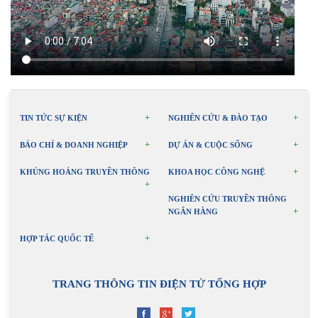
TIN TỨC SỰ KIỆN
NGHIÊN CỨU & ĐÀO TẠO
BÁO CHÍ & DOANH NGHIỆP
DỰ ÁN & CUỘC SỐNG
KHỦNG HOẢNG TRUYỀN THÔNG
KHOA HỌC CÔNG NGHỆ
NGHIÊN CỨU TRUYỀN THÔNG
NGÂN HÀNG
HỢP TÁC QUỐC TẾ
TRANG THÔNG TIN ĐIỆN TỬ TỔNG HỢP