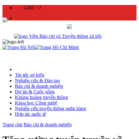
GMT +7
Tin tức sự kiện
Nghiên cứu & Đào tạo
Báo chí & doanh nghiệp
Dự án & Cuộc sống
Khủng hoảng truyền thông
Khoa học Công nghệ
Nghiên cứu truyền thông ngân hàng
Hợp tác quốc tế
Trang chủ
Báo chí & doanh nghiệp