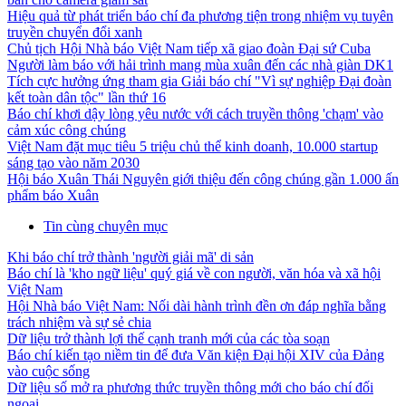
Hiệu quả từ phát triển báo chí đa phương tiện trong nhiệm vụ tuyên
truyền chuyển đổi xanh
Chủ tịch Hội Nhà báo Việt Nam tiếp xã giao đoàn Đại sứ Cuba
Người làm báo với hải trình mang mùa xuân đến các nhà giàn DK1
Tích cực hưởng ứng tham gia Giải báo chí "Vì sự nghiệp Đại đoàn
kết toàn dân tộc" lần thứ 16
Báo chí khơi dậy lòng yêu nước với cách truyền thông 'chạm' vào
cảm xúc công chúng
Việt Nam đặt mục tiêu 5 triệu chủ thể kinh doanh, 10.000 startup
sáng tạo vào năm 2030
Hội báo Xuân Thái Nguyên giới thiệu đến công chúng gần 1.000 ấn
phẩm báo Xuân
Tin cùng chuyên mục
Khi báo chí trở thành 'người giải mã' di sản
Báo chí là 'kho ngữ liệu' quý giá về con người, văn hóa và xã hội
Việt Nam
Hội Nhà báo Việt Nam: Nối dài hành trình đền ơn đáp nghĩa bằng
trách nhiệm và sự sẻ chia
Dữ liệu trở thành lợi thế cạnh tranh mới của các tòa soạn
Báo chí kiến tạo niềm tin để đưa Văn kiện Đại hội XIV của Đảng
vào cuộc sống
Dữ liệu số mở ra phương thức truyền thông mới cho báo chí đối
ngoại