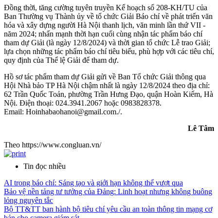
Đồng thời, tăng cường tuyên truyền Kế hoạch số 208-KH/TU của
Ban Thường vụ Thành ủy về tổ chức Giải Báo chí về phát triển văn
hóa và xây dựng người Hà Nội thanh lịch, văn minh lần thứ VII -
năm 2024; nhấn mạnh thời hạn cuối cùng nhận tác phẩm báo chí
tham dự Giải (là ngày 12/8/2024) và thời gian tổ chức Lễ trao Giải;
lựa chọn những tác phẩm báo chí tiêu biểu, phù hợp với các tiêu chí,
quy định của Thể lệ Giải để tham dự.
Hồ sơ tác phẩm tham dự Giải gửi về Ban Tổ chức Giải thông qua
Hội Nhà bảo TP Hà Nội chậm nhất là ngày 12/8/2024 theo địa chỉ:
62 Trần Quốc Toản, phường Trần Hưng Đạo, quận Hoàn Kiếm, Hà
Nội. Điện thoại: 024.3941.2067 hoặc 0983828378.
Email: Hoinhabaohanoi@gmail.com./.
Lê Tâm
Theo https://www.congluan.vn/
Tin đọc nhiều
AI trong báo chí: Sáng tạo và giới hạn không thể vượt qua
Bảo vệ nền tảng tư tưởng của Đảng: Linh hoạt nhưng không buông
lỏng nguyên tắc
Bộ TT&TT ban hành bộ tiêu chí yêu cầu an toàn thông tin mạng cơ
bản cho camera giám sát