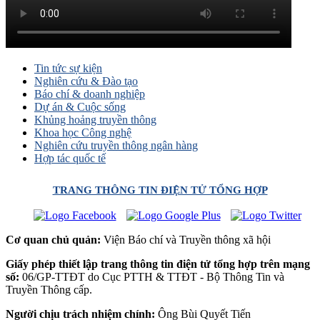
Tin tức sự kiện
Nghiên cứu & Đào tạo
Báo chí & doanh nghiệp
Dự án & Cuộc sống
Khủng hoảng truyền thông
Khoa học Công nghệ
Nghiên cứu truyền thông ngân hàng
Hợp tác quốc tế
TRANG THÔNG TIN ĐIỆN TỬ TỔNG HỢP
Cơ quan chủ quản:
Viện Báo chí và Truyền thông xã hội
Giấy phép thiết lập trang thông tin điện tử tổng hợp trên mạng
số:
06/GP-TTĐT do Cục PTTH & TTĐT - Bộ Thông Tin và
Truyền Thông cấp.
Người chịu trách nhiệm chính:
Ông Bùi Quyết Tiến