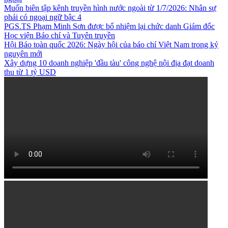
Muốn biên tập kênh truyền hình nước ngoài từ 1/7/2026: Nhân sự
phải có ngoại ngữ bậc 4
PGS.TS Phạm Minh Sơn được bổ nhiệm lại chức danh Giám đốc
Học viện Báo chí và Tuyên truyền
Hội Báo toàn quốc 2026: Ngày hội của báo chí Việt Nam trong kỷ
nguyên mới
Xây dựng 10 doanh nghiệp 'đầu tàu' công nghệ nội địa đạt doanh
thu từ 1 tỷ USD