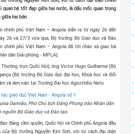
 Bộ trưởng Nguyễn Kim Sơn, với tư cách đại diện Chính
 quan hệ tốt đẹp giữa hai nước, là dấu mốc quan trọng
 giữa hai bên.
ên chính phủ Việt Nam – Angola diễn ra từ ngày 26 đến
gày 26 và 27/3 vừa qua, Bộ trưởng Bộ Giáo dục và Đào
n chính phủ Việt Nam – Angola đã tới chào xã giao bà
hân dân Giải phóng - MPLA);
Thường trực Quốc hội); ông Victor Hugo Guilherme (Bộ
gança (Bộ trưởng Bộ Giáo dục đại học, Khoa học và Đổi
hăm và làm việc tại Trường Đại học Agostinho Neto.
uísa Damião, Phó Chủ tịch Đảng Phong trào Nhân dân
h nguồn Bộ Giáo dục và Đào tạo.
nh đạo đảng cầm quyền, Quốc hội và Chính phủ Angola đều
a của Bộ trưởng Nguyễn Kim Sơn, với tư cách đại diện