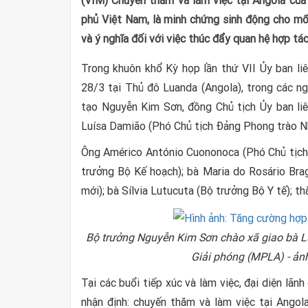
(VIM) Chuyến thăm và làm việc tại Angola của
phủ Việt Nam, là minh chứng sinh động cho mối
và ý nghĩa đối với việc thúc đẩy quan hệ hợp tác
Trong khuôn khổ Kỳ họp lần thứ VII Ủy ban li
28/3 tại Thủ đô Luanda (Angola), trong các n
tạo Nguyễn Kim Sơn, đồng Chủ tịch Ủy ban liê
Luísa Damião (Phó Chủ tịch Đảng Phong trào N
Ông Américo António Cuononoca (Phó Chủ tịch 
trưởng Bộ Kế hoạch); bà Maria do Rosário Bra
mới); bà Sílvia Lutucuta (Bộ trưởng Bộ Y tế); t
Bộ trưởng Nguyễn Kim Sơn chào xã giao bà L
Giải phóng (MPLA) - ản
Tại các buổi tiếp xúc và làm việc, đại diện lã
nhận định: chuyến thăm và làm việc tại Angol