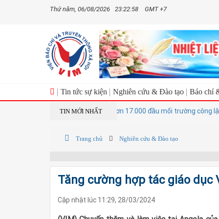
Thứ năm, 06/08/2026
23:22:58
GMT +7
Tin tức sự kiện
Nghiên cứu & Đào tạo
Báo chí 
Dự kiến giảm hơn 17.000 đầu mối trường công lập sa
TIN MỚI NHẤT
Trang chủ
Nghiên cứu & Đào tạo
Tăng cường hợp tác giáo dục 
Cập nhật lúc 11:29, 28/03/2024