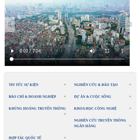
TIN TỨC SỰ KIỆN
NGHIÊN CỨU & ĐÀO TẠO
BÁO CHÍ & DOANH NGHIỆP
DỰ ÁN & CUỘC SỐNG
KHỦNG HOẢNG TRUYỀN THÔNG
KHOA HỌC CÔNG NGHỆ
NGHIÊN CỨU TRUYỀN THÔNG
NGÂN HÀNG
HỢP TÁC QUỐC TẾ