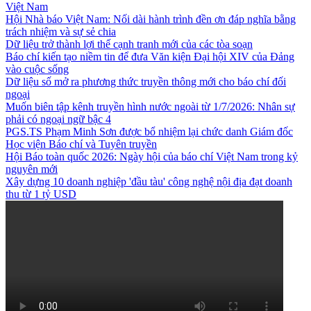
Việt Nam
Hội Nhà báo Việt Nam: Nối dài hành trình đền ơn đáp nghĩa bằng
trách nhiệm và sự sẻ chia
Dữ liệu trở thành lợi thế cạnh tranh mới của các tòa soạn
Báo chí kiến tạo niềm tin để đưa Văn kiện Đại hội XIV của Đảng
vào cuộc sống
Dữ liệu số mở ra phương thức truyền thông mới cho báo chí đối
ngoại
Muốn biên tập kênh truyền hình nước ngoài từ 1/7/2026: Nhân sự
phải có ngoại ngữ bậc 4
PGS.TS Phạm Minh Sơn được bổ nhiệm lại chức danh Giám đốc
Học viện Báo chí và Tuyên truyền
Hội Báo toàn quốc 2026: Ngày hội của báo chí Việt Nam trong kỷ
nguyên mới
Xây dựng 10 doanh nghiệp 'đầu tàu' công nghệ nội địa đạt doanh
thu từ 1 tỷ USD