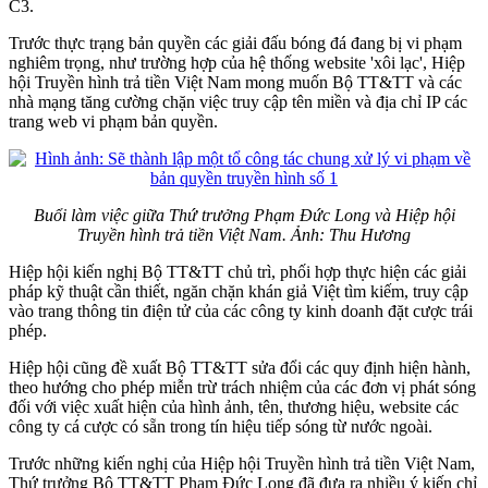
C3.
Trước thực trạng bản quyền các giải đấu bóng đá đang bị vi phạm
nghiêm trọng, như trường hợp của hệ thống website 'xôi lạc', Hiệp
hội Truyền hình trả tiền Việt Nam mong muốn Bộ TT&TT và các
nhà mạng tăng cường chặn việc truy cập tên miền và địa chỉ IP các
trang web vi phạm bản quyền.
Buổi làm việc giữa Thứ trưởng Phạm Đức Long và Hiệp hội
Truyền hình trả tiền Việt Nam. Ảnh: Thu Hương
Hiệp hội kiến nghị Bộ TT&TT chủ trì, phối hợp thực hiện các giải
pháp kỹ thuật cần thiết, ngăn chặn khán giả Việt tìm kiếm, truy cập
vào trang thông tin điện tử của các công ty kinh doanh đặt cược trái
phép.
Hiệp hội cũng đề xuất Bộ TT&TT sửa đổi các quy định hiện hành,
theo hướng cho phép miễn trừ trách nhiệm của các đơn vị phát sóng
đối với việc xuất hiện của hình ảnh, tên, thương hiệu, website các
công ty cá cược có sẵn trong tín hiệu tiếp sóng từ nước ngoài.
Trước những kiến nghị của Hiệp hội Truyền hình trả tiền Việt Nam,
Thứ trưởng Bộ TT&TT Phạm Đức Long đã đưa ra nhiều ý kiến chỉ