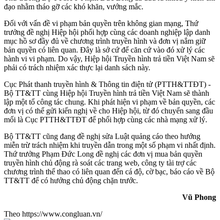
đạo nhằm tháo gỡ các khó khăn, vướng mắc.
Đối với vấn đề vi phạm bản quyền trên không gian mạng, Thứ
trưởng đề nghị Hiệp hội phối hợp cùng các doanh nghiệp lập danh
mục hồ sơ đầy đủ về chương trình truyền hình và đơn vị nắm giữ
bản quyền có liên quan. Đây là sở cứ để căn cứ vào đó xử lý các
hành vi vi phạm. Do vậy, Hiệp hội Truyền hình trả tiền Việt Nam sẽ
phải có trách nhiệm xác thực lại danh sách này.
Cục Phát thanh truyền hình & Thông tin điện tử (PTTH&TTĐT) -
Bộ TT&TT cùng Hiệp hội Truyền hình trả tiền Việt Nam sẽ thành
lập một tổ công tác chung. Khi phát hiện vi phạm về bản quyền, các
đơn vị có thể gửi kiến nghị về cho Hiệp hội, từ đó chuyển sang đầu
mối là Cục PTTH&TTĐT để phối hợp cùng các nhà mạng xử lý.
Bộ TT&TT cũng đang đề nghị sửa Luật quảng cáo theo hướng
miễn trừ trách nhiệm khi truyền dẫn trong một số phạm vi nhất định.
Thứ trưởng Phạm Đức Long đề nghị các đơn vị mua bản quyền
truyền hình chủ động rà soát các trang web, công ty tài trợ các
chương trình thể thao có liên quan đến cá độ, cờ bạc, báo cáo về Bộ
TT&TT để có hướng chủ động chặn trước.
Vũ Phong
Theo https://www.congluan.vn/