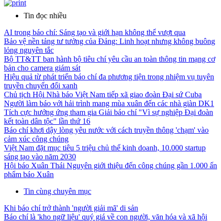
Tin đọc nhiều
AI trong báo chí: Sáng tạo và giới hạn không thể vượt qua
Bảo vệ nền tảng tư tưởng của Đảng: Linh hoạt nhưng không buông
lỏng nguyên tắc
Bộ TT&TT ban hành bộ tiêu chí yêu cầu an toàn thông tin mạng cơ
bản cho camera giám sát
Hiệu quả từ phát triển báo chí đa phương tiện trong nhiệm vụ tuyên
truyền chuyển đổi xanh
Chủ tịch Hội Nhà báo Việt Nam tiếp xã giao đoàn Đại sứ Cuba
Người làm báo với hải trình mang mùa xuân đến các nhà giàn DK1
Tích cực hưởng ứng tham gia Giải báo chí "Vì sự nghiệp Đại đoàn
kết toàn dân tộc" lần thứ 16
Báo chí khơi dậy lòng yêu nước với cách truyền thông 'chạm' vào
cảm xúc công chúng
Việt Nam đặt mục tiêu 5 triệu chủ thể kinh doanh, 10.000 startup
sáng tạo vào năm 2030
Hội báo Xuân Thái Nguyên giới thiệu đến công chúng gần 1.000 ấn
phẩm báo Xuân
Tin cùng chuyên mục
Khi báo chí trở thành 'người giải mã' di sản
Báo chí là 'kho ngữ liệu' quý giá về con người, văn hóa và xã hội