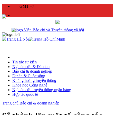
GMT +7
Tin tức sự kiện
Nghiên cứu & Đào tạo
Báo chí & doanh nghiệp
Dự án & Cuộc sống
Khủng hoảng truyền thông
Khoa học Công nghệ
Nghiên cứu truyền thông ngân hàng
Hợp tác quốc tế
Trang chủ
Báo chí & doanh nghiệp