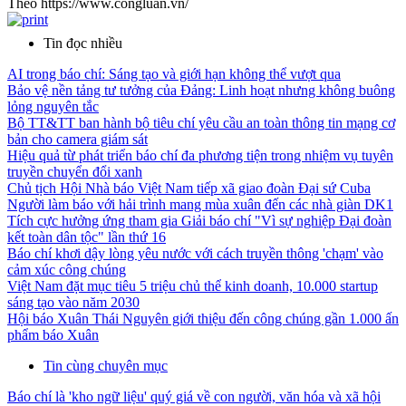
Theo https://www.congluan.vn/
Tin đọc nhiều
AI trong báo chí: Sáng tạo và giới hạn không thể vượt qua
Bảo vệ nền tảng tư tưởng của Đảng: Linh hoạt nhưng không buông
lỏng nguyên tắc
Bộ TT&TT ban hành bộ tiêu chí yêu cầu an toàn thông tin mạng cơ
bản cho camera giám sát
Hiệu quả từ phát triển báo chí đa phương tiện trong nhiệm vụ tuyên
truyền chuyển đổi xanh
Chủ tịch Hội Nhà báo Việt Nam tiếp xã giao đoàn Đại sứ Cuba
Người làm báo với hải trình mang mùa xuân đến các nhà giàn DK1
Tích cực hưởng ứng tham gia Giải báo chí "Vì sự nghiệp Đại đoàn
kết toàn dân tộc" lần thứ 16
Báo chí khơi dậy lòng yêu nước với cách truyền thông 'chạm' vào
cảm xúc công chúng
Việt Nam đặt mục tiêu 5 triệu chủ thể kinh doanh, 10.000 startup
sáng tạo vào năm 2030
Hội báo Xuân Thái Nguyên giới thiệu đến công chúng gần 1.000 ấn
phẩm báo Xuân
Tin cùng chuyên mục
Báo chí là 'kho ngữ liệu' quý giá về con người, văn hóa và xã hội