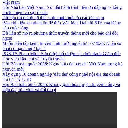
Việt Nam
Hội Nhà báo Việt Nam: Nối dài hành trình đền ơn đáp nghĩa bằng
trách nhiệm và sự sẻ chia
Dữ liệu trở thành lợi thế cạnh tranh mới của các tòa soạn
Báo chí kiến tạo niềm tin để đưa Văn kiện Đại hội XIV của Đảng
vào cuộc sống
Dữ liệu số mở ra phương thức truyền thông mới cho báo chí đối
ngoại
Muốn biên tập kênh truyền hình nước ngoài từ 1/7/2026: Nhân sự
phải có ngoại ngữ bậc 4
PGS.TS Phạm Minh Sơn được bổ nhiệm lại chức danh Giám đốc
Học viện Báo chí và Tuyên truyền
Hội Báo toàn quốc 2026: Ngày hội của báo chí Việt Nam trong kỷ
nguyên mới
Xây dựng 10 doanh nghiệp 'đầu tàu' công nghệ nội địa đạt doanh
thu từ 1 tỷ USD
Hội Báo toàn quốc 2026: Không gian hoà quyện truyền thống và
hiện đại, tôn vinh và đối thoại