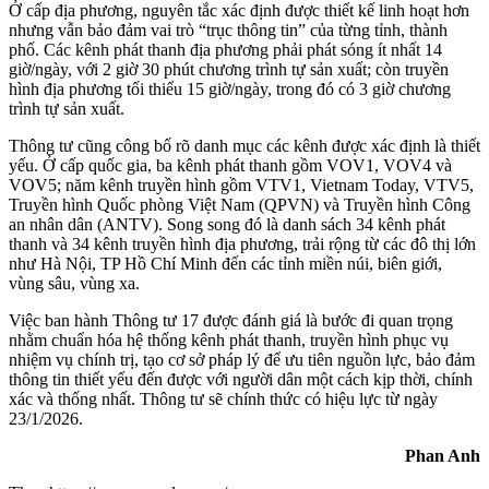
Ở cấp địa phương, nguyên tắc xác định được thiết kế linh hoạt hơn
nhưng vẫn bảo đảm vai trò “trục thông tin” của từng tỉnh, thành
phố. Các kênh phát thanh địa phương phải phát sóng ít nhất 14
giờ/ngày, với 2 giờ 30 phút chương trình tự sản xuất; còn truyền
hình địa phương tối thiểu 15 giờ/ngày, trong đó có 3 giờ chương
trình tự sản xuất.
Thông tư cũng công bố rõ danh mục các kênh được xác định là thiết
yếu. Ở cấp quốc gia, ba kênh phát thanh gồm VOV1, VOV4 và
VOV5; năm kênh truyền hình gồm VTV1, Vietnam Today, VTV5,
Truyền hình Quốc phòng Việt Nam (QPVN) và Truyền hình Công
an nhân dân (ANTV). Song song đó là danh sách 34 kênh phát
thanh và 34 kênh truyền hình địa phương, trải rộng từ các đô thị lớn
như Hà Nội, TP Hồ Chí Minh đến các tỉnh miền núi, biên giới,
vùng sâu, vùng xa.
Việc ban hành Thông tư 17 được đánh giá là bước đi quan trọng
nhằm chuẩn hóa hệ thống kênh phát thanh, truyền hình phục vụ
nhiệm vụ chính trị, tạo cơ sở pháp lý để ưu tiên nguồn lực, bảo đảm
thông tin thiết yếu đến được với người dân một cách kịp thời, chính
xác và thống nhất. Thông tư sẽ chính thức có hiệu lực từ ngày
23/1/2026.
Phan Anh