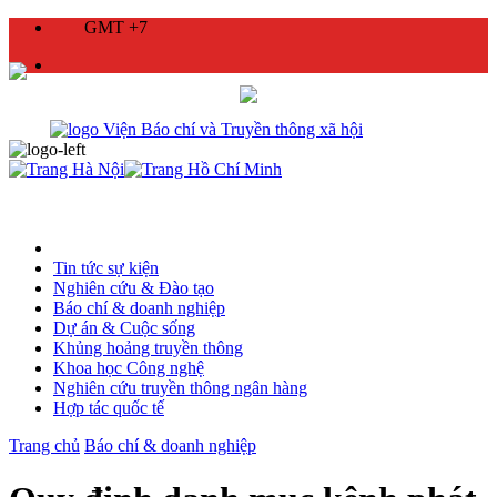
GMT +7
Tin tức sự kiện
Nghiên cứu & Đào tạo
Báo chí & doanh nghiệp
Dự án & Cuộc sống
Khủng hoảng truyền thông
Khoa học Công nghệ
Nghiên cứu truyền thông ngân hàng
Hợp tác quốc tế
Trang chủ
Báo chí & doanh nghiệp