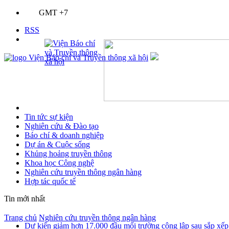
GMT +7
RSS
Tin tức sự kiện
Nghiên cứu & Đào tạo
Báo chí & doanh nghiệp
Dự án & Cuộc sống
Khủng hoảng truyền thông
Khoa học Công nghệ
Nghiên cứu truyền thông ngân hàng
Hợp tác quốc tế
Tin mới nhất
Trang chủ
Nghiên cứu truyền thông ngân hàng
Dự kiến giảm hơn 17.000 đầu mối trường công lập sau sắp xếp