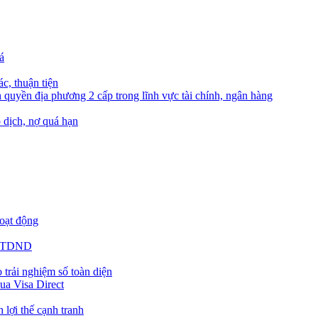
á
c, thuận tiện
quyền địa phương 2 cấp trong lĩnh vực tài chính, ngân hàng
 dịch, nợ quá hạn
hoạt động
g QTDND
trải nghiệm số toàn diện
ua Visa Direct
 lợi thế cạnh tranh