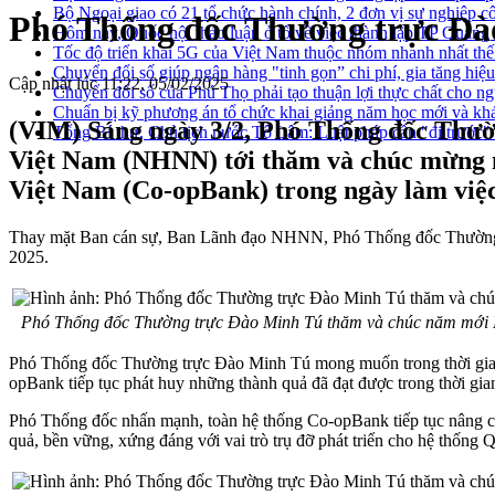
Bộ Ngoại giao có 21 tổ chức hành chính, 2 đơn vị sự nghiệp c
Phó Thống đốc Thường trực Đ
Hôm nay, Quốc hội thảo luận ở tổ về việc thành lập TP Quản
Tốc độ triển khai 5G của Việt Nam thuộc nhóm nhanh nhất thế
Chuyển đổi số giúp ngân hàng "tinh gọn” chi phí, gia tăng hiệ
Cập nhật lúc 11:22, 05/02/2025
Chuyển đổi số của Phú Thọ phải tạo thuận lợi thực chất cho n
Chuẩn bị kỹ phương án tổ chức khai giảng năm học mới và khá
(VIM) Sáng ngày 3/2, Phó Thống đốc Thườ
Tổng Bí thư, Chủ tịch nước Tô Lâm: Luật pháp cần "đi trước" đ
Việt Nam (NHNN) tới thăm và chúc mừng n
Việt Nam (Co-opBank) trong ngày làm việc
Thay mặt Ban cán sự, Ban Lãnh đạo NHNN, Phó Thống đốc Thường tr
2025.
Phó Thống đốc Thường trực Đào Minh Tú thăm và chúc năm mới 
Phó Thống đốc Thường trực Đào Minh Tú mong muốn trong thời gian tớ
opBank tiếp tục phát huy những thành quả đã đạt được trong thời gia
Phó Thống đốc nhấn mạnh, toàn hệ thống Co-opBank tiếp tục nâng cao 
quả, bền vững, xứng đáng với vai trò trụ đỡ phát triển cho hệ thốn