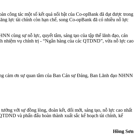
 công tác một số kết quả nổi bật của Co-opBank đã đạt được trong
ăng lực tài chính còn hạn chế, song Co-opBank đã có nhiều nỗ lực
HNN cùng sự nỗ lực, quyết tâm, sáng tạo của tập thể lãnh đạo, cán
h nhiệm vụ chính trị - “Ngân hàng của các QTDND”, vừa nỗ lực cao
trọng cảm ơn sự quan tâm của Ban Cán sự Đảng, Ban Lãnh đạo NHNN
ởng với sự đồng lòng, đoàn kết, đổi mới, sáng tạo, nỗ lực cao nhất
g QTDND và phấn đấu hoàn thành xuất sắc kế hoạch tài chính, kế
Hồng Sơn