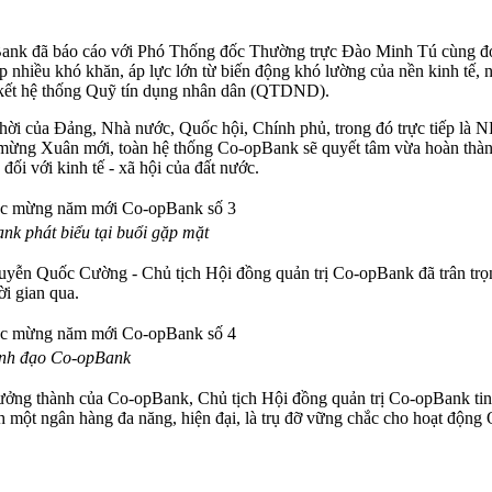
nk đã báo cáo với Phó Thống đốc Thường trực Đào Minh Tú cùng đoàn
hiều khó khăn, áp lực lớn từ biến động khó lường của nền kinh tế, n
ên kết hệ thống Quỹ tín dụng nhân dân (QTDND).
thời của Đảng, Nhà nước, Quốc hội, Chính phủ, trong đó trực tiếp là N
mừng Xuân mới, toàn hệ thống Co-opBank sẽ quyết tâm vừa hoàn thàn
đối với kinh tế - xã hội của đất nước.
k phát biểu tại buổi gặp mặt
uyễn Quốc Cường - Chủ tịch Hội đồng quản trị Co-opBank đã trân 
i gian qua.
ãnh đạo Co-opBank
ởng thành của Co-opBank, Chủ tịch Hội đồng quản trị Co-opBank tin tư
nh một ngân hàng đa năng, hiện đại, là trụ đỡ vững chắc cho hoạt độn