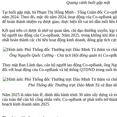
Quang cảnh buổi gặp mặt
Tại buổi gặp mặt, bà Phạm Thị Hồng Minh - Tổng Giám đốc Co-opBa
năm 2024. Theo đó, mặc dù năm 2024, hoạt động của Co-opBank gặp n
để hoàn thành nhiệm vụ được giao, thực hiện tốt vai trò đầu mối li
Kết quả trên có được là nhờ sự quan tâm, chỉ đạo thường xuyên, kịp 
bộ người lao động của Co-opBank. Năm 2025, trong không khí đón 
nhất hoàn thành các chỉ tiêu hoạt động kinh doanh, đóng góp tích cực 
Ông Nguyễn Quốc Cường - Chủ tịch Hội đồng quản trị Co-opBan
Thay mặt Ban Lãnh đạo, cán bộ người lao động Co-opBank, ông Ng
đối với hoạt động của Co-opBank và hệ thống QTDND trong suốt thờ
Phó Thống đốc Thường trực Đào Minh Tú và Ban l
Năm 2025 là năm bản lề, đánh dấu hành trình 30 năm xây dựng và trư
của toàn thể cán bộ công nhân viên, Co-opBank sẽ phát triển trở thà
hoạch kinh doanh năm 2025.