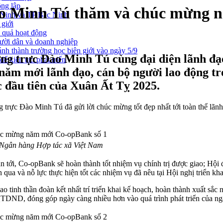
ông lập
ào Minh Tú thăm và chúc mừng 
g Ninh và TP Bắc Ninh
 giới
u quả hoạt động
gười dân và doanh nghiệp
nh thành trường học biên giới vào ngày 5/9
ng trực Đào Minh Tú cùng đại diện lãnh đạ
ể kiến tạo phát triển
ăm mới lãnh đạo, cán bộ người lao động tr
 đầu tiên của Xuân Ất Tỵ 2025.
ực Đào Minh Tú đã gửi lời chúc mừng tốt đẹp nhất tới toàn thể lãn
Ngân hàng Hợp tác xã Việt Nam
i, Co-opBank sẽ hoàn thành tốt nhiệm vụ chính trị được giao; Hội đồ
n qua và nỗ lực thực hiện tốt các nhiệm vụ đã nêu tại Hội nghị triển 
tinh thần đoàn kết nhất trí triển khai kế hoạch, hoàn thành xuất sắc 
g QTDND, đóng góp ngày càng nhiều hơn vào quá trình phát triển của n