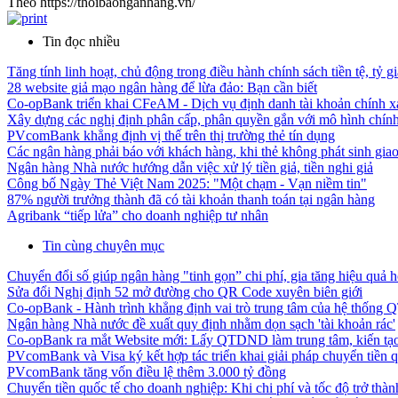
Theo https://thoibaonganhang.vn/
Tin đọc nhiều
Tăng tính linh hoạt, chủ động trong điều hành chính sách tiền tệ, tỷ gi
28 website giả mạo ngân hàng để lừa đảo: Bạn cần biết
Co-opBank triển khai CFeAM - Dịch vụ định danh tài khoản chính xá
Xây dựng các nghị định phân cấp, phân quyền gắn với mô hình chính 
PVcomBank khẳng định vị thế trên thị trường thẻ tín dụng
Các ngân hàng phải báo với khách hàng, khi thẻ không phát sinh giao
Ngân hàng Nhà nước hướng dẫn việc xử lý tiền giả, tiền nghi giả
Công bố Ngày Thẻ Việt Nam 2025: "Một chạm - Vạn niềm tin"
87% người trưởng thành đã có tài khoản thanh toán tại ngân hàng
Agribank “tiếp lửa” cho doanh nghiệp tư nhân
Tin cùng chuyên mục
Chuyển đổi số giúp ngân hàng "tinh gọn” chi phí, gia tăng hiệu quả 
Sửa đổi Nghị định 52 mở đường cho QR Code xuyên biên giới
Co-opBank - Hành trình khẳng định vai trò trung tâm của hệ thốn
Ngân hàng Nhà nước đề xuất quy định nhằm dọn sạch 'tài khoản rác'
Co-opBank ra mắt Website mới: Lấy QTDND làm trung tâm, kiến tạo 
PVcomBank và Visa ký kết hợp tác triển khai giải pháp chuyển tiền q
PVcomBank tăng vốn điều lệ thêm 3.000 tỷ đồng
Chuyển tiền quốc tế cho doanh nghiệp: Khi chi phí và tốc độ trở thành