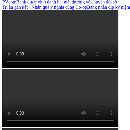
PVcomBank được vinh danh hai giải thưởng về chuyển đổi số
Tri ân gắn kết - Nhận quà ý nghĩa cùng Co-opBank nhân dịp kỷ niệm