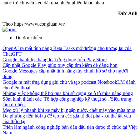
cuộc trò chuyện kéo dài qua nhiều phiên khác nhau.
Đức Anh
Theo https://www.congluan.vn/
Tin đọc nhiều
OpenAI ra mắt tính năng Beta Tasks mở đường cho tương lai của
ChatGPT
Google thanh lọc hàng loạt ứng dụng trên Play Store
Cập nhật Google Play giúp truy cập tìm kiếm dễ dàng hơn
Google Messages cập nhật tính năng tùy chỉnh hồ sơ cho người
dùng
Google ra mắt ứng dụng ghi chú và tạo podcast NotebookLM dành
cho điện thoại
Những việc không thể bỏ qua khi sử dụng xe ô tô mùa nắng nóng
Sớm hình thành các 'Tổ hợp công nghiệp kỹ thuật số', 'Siêu trung
tâm dữ liệu'
Mẹo xử lý nhanh khi xe máy bị ngập nước, chết máy vào mùa mưa
Đa phương tiện hội tụ để tạo ra các giá trị đột phá - xu thế tất yếu
của thời đại
Triển lãm ngành công nghiệp bán dẫn đầu tiên được tổ chức tại Việt
Nam