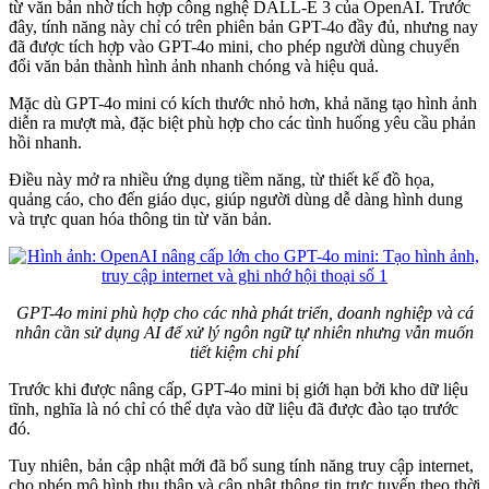
từ văn bản nhờ tích hợp công nghệ DALL-E 3 của OpenAI. Trước
đây, tính năng này chỉ có trên phiên bản GPT-4o đầy đủ, nhưng nay
đã được tích hợp vào GPT-4o mini, cho phép người dùng chuyển
đổi văn bản thành hình ảnh nhanh chóng và hiệu quả.
Mặc dù GPT-4o mini có kích thước nhỏ hơn, khả năng tạo hình ảnh
diễn ra mượt mà, đặc biệt phù hợp cho các tình huống yêu cầu phản
hồi nhanh.
Điều này mở ra nhiều ứng dụng tiềm năng, từ thiết kế đồ họa,
quảng cáo, cho đến giáo dục, giúp người dùng dễ dàng hình dung
và trực quan hóa thông tin từ văn bản.
GPT-4o mini phù hợp cho các nhà phát triển, doanh nghiệp và cá
nhân cần sử dụng AI để xử lý ngôn ngữ tự nhiên nhưng vẫn muốn
tiết kiệm chi phí
Trước khi được nâng cấp, GPT-4o mini bị giới hạn bởi kho dữ liệu
tĩnh, nghĩa là nó chỉ có thể dựa vào dữ liệu đã được đào tạo trước
đó.
Tuy nhiên, bản cập nhật mới đã bổ sung tính năng truy cập internet,
cho phép mô hình thu thập và cập nhật thông tin trực tuyến theo thời