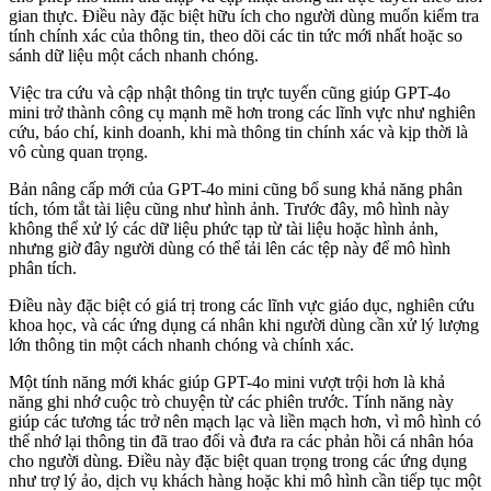
gian thực. Điều này đặc biệt hữu ích cho người dùng muốn kiểm tra
tính chính xác của thông tin, theo dõi các tin tức mới nhất hoặc so
sánh dữ liệu một cách nhanh chóng.
Việc tra cứu và cập nhật thông tin trực tuyến cũng giúp GPT-4o
mini trở thành công cụ mạnh mẽ hơn trong các lĩnh vực như nghiên
cứu, báo chí, kinh doanh, khi mà thông tin chính xác và kịp thời là
vô cùng quan trọng.
Bản nâng cấp mới của GPT-4o mini cũng bổ sung khả năng phân
tích, tóm tắt tài liệu cũng như hình ảnh. Trước đây, mô hình này
không thể xử lý các dữ liệu phức tạp từ tài liệu hoặc hình ảnh,
nhưng giờ đây người dùng có thể tải lên các tệp này để mô hình
phân tích.
Điều này đặc biệt có giá trị trong các lĩnh vực giáo dục, nghiên cứu
khoa học, và các ứng dụng cá nhân khi người dùng cần xử lý lượng
lớn thông tin một cách nhanh chóng và chính xác.
Một tính năng mới khác giúp GPT-4o mini vượt trội hơn là khả
năng ghi nhớ cuộc trò chuyện từ các phiên trước. Tính năng này
giúp các tương tác trở nên mạch lạc và liền mạch hơn, vì mô hình có
thể nhớ lại thông tin đã trao đổi và đưa ra các phản hồi cá nhân hóa
cho người dùng. Điều này đặc biệt quan trọng trong các ứng dụng
như trợ lý ảo, dịch vụ khách hàng hoặc khi mô hình cần tiếp tục một