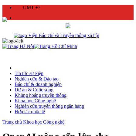
GMT +7
Tin tức sự kiện
Nghiên cứu & Đào tạo
Báo chí & doanh nghiệp
Dự án & Cuộc sống
Khủng hoảng truyền thông
Khoa học Công nghệ
Nghiên cứu truyền thông ngân hàng
Hợp tác quốc tế
Trang chủ
Khoa học Công nghệ