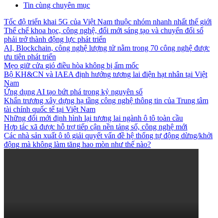
Tin cùng chuyên mục
Tốc độ triển khai 5G của Việt Nam thuộc nhóm nhanh nhất thế giới
Thể chế khoa học, công nghệ, đổi mới sáng tạo và chuyển đổi số
phải trở thành động lực phát triển
AI, Blockchain, công nghệ lượng tử nằm trong 70 công nghệ được
ưu tiên phát triển
Mẹo giữ cửa gió điều hòa không bị ẩm mốc
Bộ KH&CN và IAEA định hướng tương lai điện hạt nhân tại Việt
Nam
Ứng dụng AI tạo bứt phá trong kỷ nguyên số
Khẩn trương xây dựng hạ tầng công nghệ thông tin của Trung tâm
tài chính quốc tế tại Việt Nam
Những đổi mới định hình lại tương lai ngành ô tô toàn cầu
Hợp tác xã được hỗ trợ tiếp cận nền tảng số, công nghệ mới
Các nhà sản xuất ô tô giải quyết vấn đề hệ thống tự động dừng/khởi
động mà không làm tăng hao mòn như thế nào?