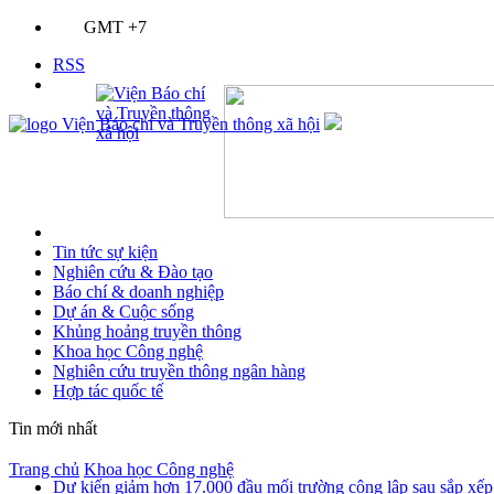
GMT +7
RSS
Tin tức sự kiện
Nghiên cứu & Đào tạo
Báo chí & doanh nghiệp
Dự án & Cuộc sống
Khủng hoảng truyền thông
Khoa học Công nghệ
Nghiên cứu truyền thông ngân hàng
Hợp tác quốc tế
Tin mới nhất
Trang chủ
Khoa học Công nghệ
Dự kiến giảm hơn 17.000 đầu mối trường công lập sau sắp xếp