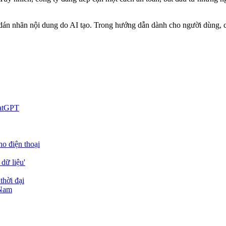
n dán nhãn nội dung do AI tạo. Trong hướng dẫn dành cho người dùng, c
hatGPT
o điện thoại
dữ liệu'
thời đại
 Nam