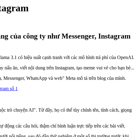
stagram
ảng của công ty như Messenger, Instagram
ama 3.1 có hiệu suất cạnh tranh với các mô hình trả phí của OpenAI.
 nấu ăn, viết nội dung trên Instagram, tạo meme vui vẻ cho bạn bè...
gram, Messenger, WhatsApp và web" Meta mô tả trên blog của mình.
ộc trò chuyện AI". Từ đây, họ có thể tùy chỉnh tên, tính cách, giọng
động các câu hỏi, thậm chí bình luận trực tiếp trên các bài viết.
ời nổi tiếng, sau đó dần thử nghiệm ở một số thị trường trước khi