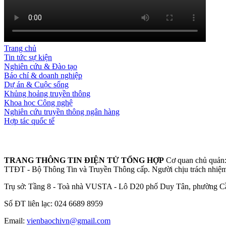
Trang chủ
Tin tức sự kiện
Nghiên cứu & Đào tạo
Báo chí & doanh nghiệp
Dự án & Cuộc sống
Khủng hoảng truyền thông
Khoa học Công nghệ
Nghiên cứu truyền thông ngân hàng
Hợp tác quốc tế
TRANG THÔNG TIN ĐIỆN TỬ TỔNG HỢP
Cơ quan chủ quản:
TTĐT - Bộ Thông Tin và Truyền Thông cấp.
Người chịu trách nhiệ
Trụ sở: Tầng 8 - Toà nhà VUSTA - Lô D20 phố Duy Tân, phường Cầ
Số ĐT liên lạc: 024 6689 8959
Email:
vienbaochivn@gmail.com