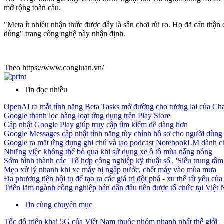
mở rộng toàn cầu.
"Meta ít nhiều nhận thức được đây là sân chơi rủi ro. Họ đã cẩn thậ
dùng" trang công nghệ này nhận định.
Theo https://www.congluan.vn/
Tin đọc nhiều
OpenAI ra mắt tính năng Beta Tasks mở đường cho tương lai của C
Google thanh lọc hàng loạt ứng dụng trên Play Store
Cập nhật Google Play giúp truy cập tìm kiếm dễ dàng hơn
Google Messages cập nhật tính năng tùy chỉnh hồ sơ cho người dùng
Google ra mắt ứng dụng ghi chú và tạo podcast NotebookLM dành ch
Những việc không thể bỏ qua khi sử dụng xe ô tô mùa nắng nóng
Sớm hình thành các 'Tổ hợp công nghiệp kỹ thuật số', 'Siêu trung tâm 
Mẹo xử lý nhanh khi xe máy bị ngập nước, chết máy vào mùa mưa
Đa phương tiện hội tụ để tạo ra các giá trị đột phá - xu thế tất yếu của 
Triển lãm ngành công nghiệp bán dẫn đầu tiên được tổ chức tại Việt
Tin cùng chuyên mục
Tốc độ triển khai 5G của Việt Nam thuộc nhóm nhanh nhất thế giới