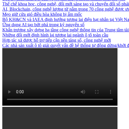
Thể chế khoa học, công nghệ, đổi mới sáng tạo và chuyển đổi số phải 
AI, Blockchain, công nghệ lượng tử nằm trong 70 công nghệ được ưu 
Mẹo giữ cửa gió điều hòa không bị ẩm mốc
Bộ KH&CN và IAEA định hướng tương lai điện hạt nhân tại Việt N
Ứng dụng AI tạo bứt phá trong kỷ nguyên số
Khẩn trương xây dựng hạ tầng công nghệ thông tin của Trung tâm tài
Những đổi mới định hình lại tương lai ngành ô tô toàn cầu
Hợp tác xã được hỗ trợ tiếp cận nền tảng số, công nghệ mới
Các nhà sản xuất ô tô giải quyết vấn đề hệ thống tự động dừng/khở