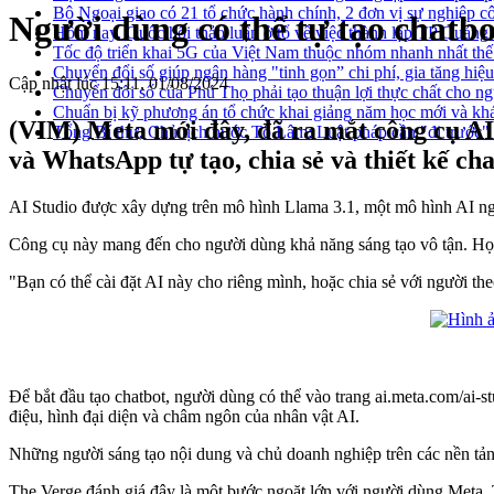
Bộ Ngoại giao có 21 tổ chức hành chính, 2 đơn vị sự nghiệp c
Người dùng có thể tự tạo chatb
Hôm nay, Quốc hội thảo luận ở tổ về việc thành lập TP Quản
Tốc độ triển khai 5G của Việt Nam thuộc nhóm nhanh nhất thế
Chuyển đổi số giúp ngân hàng "tinh gọn” chi phí, gia tăng hiệ
Cập nhật lúc 15:11, 01/08/2024
Chuyển đổi số của Phú Thọ phải tạo thuận lợi thực chất cho n
Chuẩn bị kỹ phương án tổ chức khai giảng năm học mới và khá
(VIM) Meta mới đây, đã ra mắt công cụ AI
Tổng Bí thư, Chủ tịch nước Tô Lâm: Luật pháp cần "đi trước" đ
và WhatsApp tự tạo, chia sẻ và thiết kế ch
AI Studio được xây dựng trên mô hình Llama 3.1, một mô hình AI ngu
Công cụ này mang đến cho người dùng khả năng sáng tạo vô tận. Họ có
"Bạn có thể cài đặt AI này cho riêng mình, hoặc chia sẻ với người t
Để bắt đầu tạo chatbot, người dùng có thể vào trang ai.meta.com/ai-s
điệu, hình đại diện và châm ngôn của nhân vật AI.
Những người sáng tạo nội dung và chủ doanh nghiệp trên các nền tảng c
The Verge đánh giá đây là một bước ngoặt lớn với người dùng Meta. T