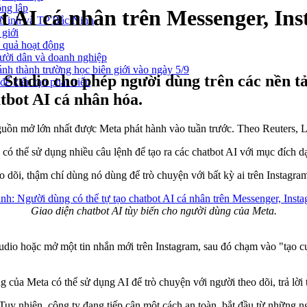
ông lập
ot AI cá nhân trên Messenger, In
g Ninh và TP Bắc Ninh
 giới
u quả hoạt động
gười dân và doanh nghiệp
nh thành trường học biên giới vào ngày 5/9
 Studio cho phép người dùng trên các nền t
ể kiến tạo phát triển
atbot AI cá nhân hóa.
ồn mở lớn nhất được Meta phát hành vào tuần trước. Theo Reuters, Ll
 thể sử dụng nhiều câu lệnh để tạo ra các chatbot AI với mục đích dạy
heo dõi, thậm chí dùng nó dùng để trò chuyện với bất kỳ ai trên Insta
Giao diện chatbot AI tùy biến cho người dùng của Meta.
tudio hoặc mở một tin nhắn mới trên Instagram, sau đó chạm vào "tạo cu
ủa Meta có thể sử dụng AI để trò chuyện với người theo dõi, trả lời tự 
uy nhiên, công ty đang tiếp cận một cách an toàn, bắt đầu từ những ngư