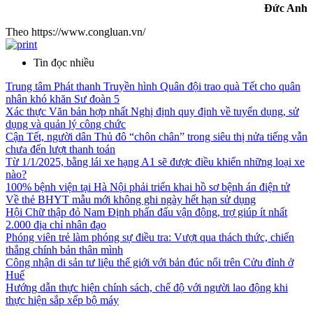
Đức Anh
Theo https://www.congluan.vn/
Tin đọc nhiều
Trung tâm Phát thanh Truyền hình Quân đội trao quà Tết cho quân
nhân khó khăn Sư đoàn 5
Xác thực Văn bản hợp nhất Nghị định quy định về tuyển dụng, sử
dụng và quản lý công chức
Cận Tết, người dân Thủ đô “chôn chân” trong siêu thị nửa tiếng vẫn
chưa đến lượt thanh toán
Từ 1/1/2025, bằng lái xe hạng A1 sẽ được điều khiển những loại xe
nào?
100% bệnh viện tại Hà Nội phải triển khai hồ sơ bệnh án điện tử
Về thẻ BHYT mẫu mới không ghi ngày hết hạn sử dụng
Hội Chữ thập đỏ Nam Định phấn đấu vận động, trợ giúp ít nhất
2.000 địa chỉ nhân đạo
Phóng viên trẻ làm phóng sự điều tra: Vượt qua thách thức, chiến
thắng chính bản thân mình
Công nhận di sản tư liệu thế giới với bản đúc nổi trên Cửu đỉnh ở
Huế
Hướng dẫn thực hiện chính sách, chế độ với người lao động khi
thực hiện sắp xếp bộ máy