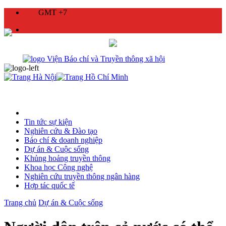
GMT +7
Tin tức sự kiện
Nghiên cứu & Đào tạo
Báo chí & doanh nghiệp
Dự án & Cuộc sống
Khủng hoảng truyền thông
Khoa học Công nghệ
Nghiên cứu truyền thông ngân hàng
Hợp tác quốc tế
Trang chủ
Dự án & Cuộc sống