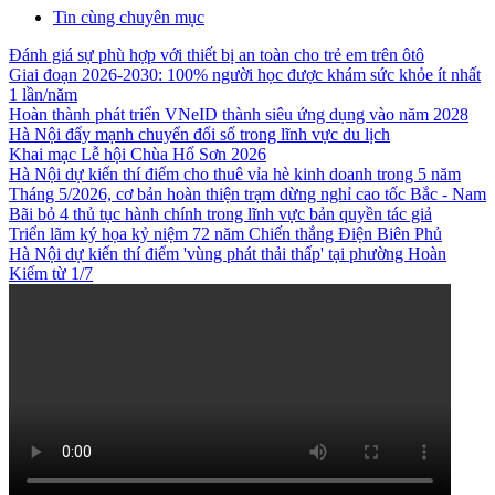
Tin cùng chuyên mục
Đánh giá sự phù hợp với thiết bị an toàn cho trẻ em trên ôtô
Giai đoạn 2026-2030: 100% người học được khám sức khỏe ít nhất
1 lần/năm
Hoàn thành phát triển VNeID thành siêu ứng dụng vào năm 2028
Hà Nội đẩy mạnh chuyển đổi số trong lĩnh vực du lịch
Khai mạc Lễ hội Chùa Hổ Sơn 2026
Hà Nội dự kiến thí điểm cho thuê vỉa hè kinh doanh trong 5 năm
Tháng 5/2026, cơ bản hoàn thiện trạm dừng nghỉ cao tốc Bắc - Nam
Bãi bỏ 4 thủ tục hành chính trong lĩnh vực bản quyền tác giả
Triển lãm ký họa kỷ niệm 72 năm Chiến thắng Điện Biên Phủ
Hà Nội dự kiến thí điểm 'vùng phát thải thấp' tại phường Hoàn
Kiếm từ 1/7