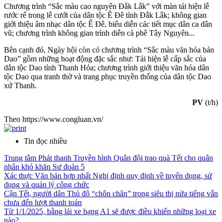
Chương trình “Sắc màu cao nguyên Đắk Lắk” với màn tái hiện lễ
rước rể trong lễ cưới của dân tộc Ê Đê tỉnh Đắk Lắk; không gian
giới thiệu âm nhạc dân tộc Ê Đê, biểu diễn các tiết mục dân ca dân
vũ; chương trình không gian trình diễn cà phê Tây Nguyên...
Bên cạnh đó, Ngày hội còn có chương trình “Sắc màu văn hóa bản
Dao” gồm những hoạt động đặc sắc như: Tái hiện lễ cấp sắc của
dân tộc Dao tỉnh Thanh Hóa; chương trình giới thiệu văn hóa dân
tộc Dao qua tranh thờ và trang phục truyền thống của dân tộc Dao
xứ Thanh.
PV
(t/h)
Theo https://www.congluan.vn/
Tin đọc nhiều
Trung tâm Phát thanh Truyền hình Quân đội trao quà Tết cho quân
nhân khó khăn Sư đoàn 5
Xác thực Văn bản hợp nhất Nghị định quy định về tuyển dụng, sử
dụng và quản lý công chức
Cận Tết, người dân Thủ đô “chôn chân” trong siêu thị nửa tiếng vẫn
chưa đến lượt thanh toán
Từ 1/1/2025, bằng lái xe hạng A1 sẽ được điều khiển những loại xe
nào?