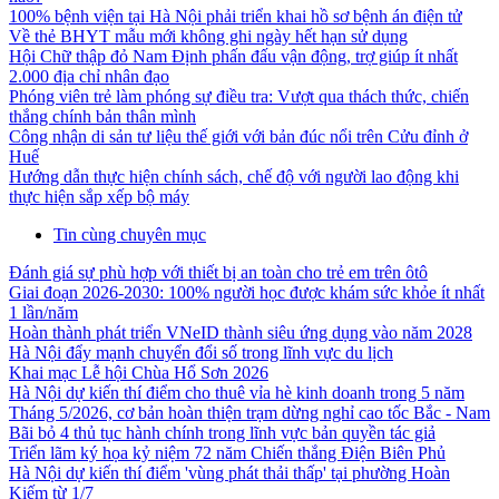
100% bệnh viện tại Hà Nội phải triển khai hồ sơ bệnh án điện tử
Về thẻ BHYT mẫu mới không ghi ngày hết hạn sử dụng
Hội Chữ thập đỏ Nam Định phấn đấu vận động, trợ giúp ít nhất
2.000 địa chỉ nhân đạo
Phóng viên trẻ làm phóng sự điều tra: Vượt qua thách thức, chiến
thắng chính bản thân mình
Công nhận di sản tư liệu thế giới với bản đúc nổi trên Cửu đỉnh ở
Huế
Hướng dẫn thực hiện chính sách, chế độ với người lao động khi
thực hiện sắp xếp bộ máy
Tin cùng chuyên mục
Đánh giá sự phù hợp với thiết bị an toàn cho trẻ em trên ôtô
Giai đoạn 2026-2030: 100% người học được khám sức khỏe ít nhất
1 lần/năm
Hoàn thành phát triển VNeID thành siêu ứng dụng vào năm 2028
Hà Nội đẩy mạnh chuyển đổi số trong lĩnh vực du lịch
Khai mạc Lễ hội Chùa Hổ Sơn 2026
Hà Nội dự kiến thí điểm cho thuê vỉa hè kinh doanh trong 5 năm
Tháng 5/2026, cơ bản hoàn thiện trạm dừng nghỉ cao tốc Bắc - Nam
Bãi bỏ 4 thủ tục hành chính trong lĩnh vực bản quyền tác giả
Triển lãm ký họa kỷ niệm 72 năm Chiến thắng Điện Biên Phủ
Hà Nội dự kiến thí điểm 'vùng phát thải thấp' tại phường Hoàn
Kiếm từ 1/7