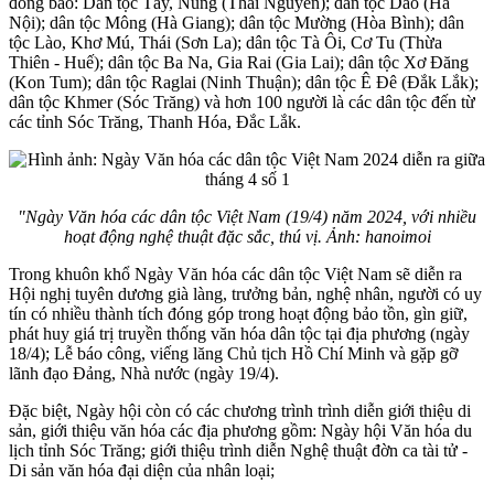
đồng bào: Dân tộc Tày, Nùng (Thái Nguyên); dân tộc Dao (Hà
Nội); dân tộc Mông (Hà Giang); dân tộc Mường (Hòa Bình); dân
tộc Lào, Khơ Mú, Thái (Sơn La); dân tộc Tà Ôi, Cơ Tu (Thừa
Thiên - Huế); dân tộc Ba Na, Gia Rai (Gia Lai); dân tộc Xơ Đăng
(Kon Tum); dân tộc Raglai (Ninh Thuận); dân tộc Ê Đê (Đắk Lắk);
dân tộc Khmer (Sóc Trăng) và hơn 100 người là các dân tộc đến từ
các tỉnh Sóc Trăng, Thanh Hóa, Đắc Lắk.
"Ngày Văn hóa các dân tộc Việt Nam (19/4) năm 2024, với nhiều
hoạt động nghệ thuật đặc sắc, thú vị. Ảnh: hanoimoi
Trong khuôn khổ Ngày Văn hóa các dân tộc Việt Nam sẽ diễn ra
Hội nghị tuyên dương già làng, trưởng bản, nghệ nhân, người có uy
tín có nhiều thành tích đóng góp trong hoạt động bảo tồn, gìn giữ,
phát huy giá trị truyền thống văn hóa dân tộc tại địa phương (ngày
18/4); Lễ báo công, viếng lăng Chủ tịch Hồ Chí Minh và gặp gỡ
lãnh đạo Đảng, Nhà nước (ngày 19/4).
Đặc biệt, Ngày hội còn có các chương trình trình diễn giới thiệu di
sản, giới thiệu văn hóa các địa phương gồm: Ngày hội Văn hóa du
lịch tỉnh Sóc Trăng; giới thiệu trình diễn Nghệ thuật đờn ca tài tử -
Di sản văn hóa đại diện của nhân loại;