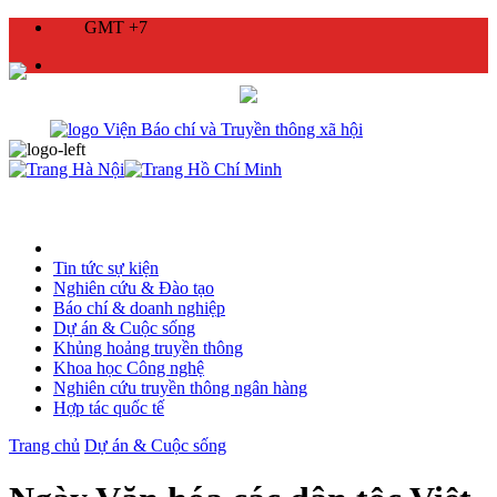
GMT +7
Tin tức sự kiện
Nghiên cứu & Đào tạo
Báo chí & doanh nghiệp
Dự án & Cuộc sống
Khủng hoảng truyền thông
Khoa học Công nghệ
Nghiên cứu truyền thông ngân hàng
Hợp tác quốc tế
Trang chủ
Dự án & Cuộc sống