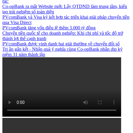
rác'
Co-opBank ra mắt Website mới: Lấy QTDND làm trung tâm, kiến
tạo trải nghiệm số toàn diện
PVcomBank và Visa ký kết hợp tác triển khai giải pháp chuyển tiền
qua Visa Direct
PVcomBank tăng vốn điều lệ thêm 3.000 tỷ đồng
Chuyển tiền quốc tế cho doanh nghiệp: Khi chi phí và tốc độ trở
thành lợi thế cạnh tranh
PVcomBank được vinh danh hai giải thưởng về chuyển đổi số
Tri ân gắn kết - Nhận quà ý nghĩa cùng Co-opBank nhân dịp kỷ
niệm 31 năm thành lập