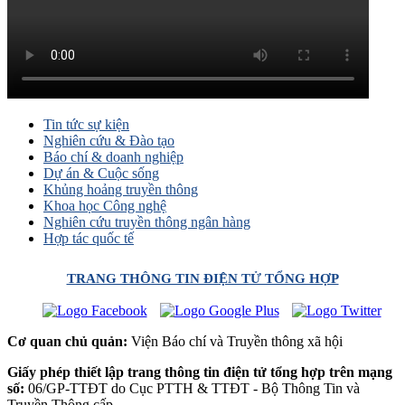
Tin tức sự kiện
Nghiên cứu & Đào tạo
Báo chí & doanh nghiệp
Dự án & Cuộc sống
Khủng hoảng truyền thông
Khoa học Công nghệ
Nghiên cứu truyền thông ngân hàng
Hợp tác quốc tế
TRANG THÔNG TIN ĐIỆN TỬ TỔNG HỢP
Cơ quan chủ quản:
Viện Báo chí và Truyền thông xã hội
Giấy phép thiết lập trang thông tin điện tử tổng hợp trên mạng
số:
06/GP-TTĐT do Cục PTTH & TTĐT - Bộ Thông Tin và
Truyền Thông cấp.