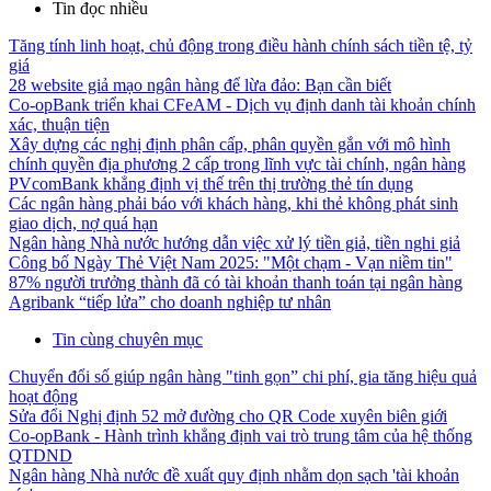
Tin đọc nhiều
Tăng tính linh hoạt, chủ động trong điều hành chính sách tiền tệ, tỷ
giá
28 website giả mạo ngân hàng để lừa đảo: Bạn cần biết
Co-opBank triển khai CFeAM - Dịch vụ định danh tài khoản chính
xác, thuận tiện
Xây dựng các nghị định phân cấp, phân quyền gắn với mô hình
chính quyền địa phương 2 cấp trong lĩnh vực tài chính, ngân hàng
PVcomBank khẳng định vị thế trên thị trường thẻ tín dụng
Các ngân hàng phải báo với khách hàng, khi thẻ không phát sinh
giao dịch, nợ quá hạn
Ngân hàng Nhà nước hướng dẫn việc xử lý tiền giả, tiền nghi giả
Công bố Ngày Thẻ Việt Nam 2025: "Một chạm - Vạn niềm tin"
87% người trưởng thành đã có tài khoản thanh toán tại ngân hàng
Agribank “tiếp lửa” cho doanh nghiệp tư nhân
Tin cùng chuyên mục
Chuyển đổi số giúp ngân hàng "tinh gọn” chi phí, gia tăng hiệu quả
hoạt động
Sửa đổi Nghị định 52 mở đường cho QR Code xuyên biên giới
Co-opBank - Hành trình khẳng định vai trò trung tâm của hệ thống
QTDND
Ngân hàng Nhà nước đề xuất quy định nhằm dọn sạch 'tài khoản