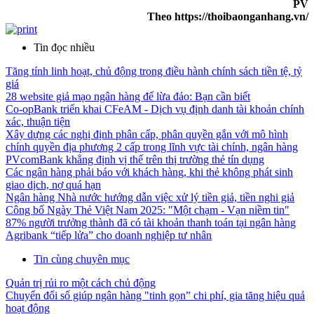
PV
Theo https://thoibaonganhang.vn/
Tin đọc nhiều
Tăng tính linh hoạt, chủ động trong điều hành chính sách tiền tệ, tỷ
giá
28 website giả mạo ngân hàng để lừa đảo: Bạn cần biết
Co-opBank triển khai CFeAM - Dịch vụ định danh tài khoản chính
xác, thuận tiện
Xây dựng các nghị định phân cấp, phân quyền gắn với mô hình
chính quyền địa phương 2 cấp trong lĩnh vực tài chính, ngân hàng
PVcomBank khẳng định vị thế trên thị trường thẻ tín dụng
Các ngân hàng phải báo với khách hàng, khi thẻ không phát sinh
giao dịch, nợ quá hạn
Ngân hàng Nhà nước hướng dẫn việc xử lý tiền giả, tiền nghi giả
Công bố Ngày Thẻ Việt Nam 2025: "Một chạm - Vạn niềm tin"
87% người trưởng thành đã có tài khoản thanh toán tại ngân hàng
Agribank “tiếp lửa” cho doanh nghiệp tư nhân
Tin cùng chuyên mục
Quản trị rủi ro một cách chủ động
Chuyển đổi số giúp ngân hàng "tinh gọn” chi phí, gia tăng hiệu quả
hoạt động