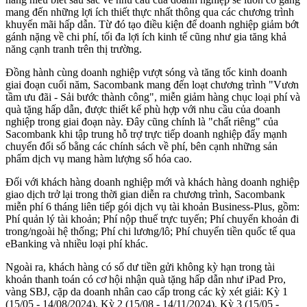
mang đến những lợi ích thiết thực nhất thông qua các chương trình
khuyến mãi hấp dẫn. Từ đó tạo điều kiện để doanh nghiệp giảm bớt
gánh nặng về chi phí, tối đa lợi ích kinh tế cũng như gia tăng khả
năng cạnh tranh trên thị trường.
Đồng hành cùng doanh nghiệp vượt sóng và tăng tốc kinh doanh
giai đoạn cuối năm, Sacombank mang đến loạt chương trình "Vươn
tầm ưu đãi - Sải bước thành công", miễn giảm hàng chục loại phí và
quà tặng hấp dẫn, được thiết kế phù hợp với nhu cầu của doanh
nghiệp trong giai đoạn này. Đây cũng chính là "chất riêng" của
Sacombank khi tập trung hỗ trợ trực tiếp doanh nghiệp đẩy mạnh
chuyển đổi số bằng các chính sách về phí, bên cạnh những sản
phẩm dịch vụ mang hàm lượng số hóa cao.
Đối với khách hàng doanh nghiệp mới và khách hàng doanh nghiệp
giao dịch trở lại trong thời gian diễn ra chương trình, Sacombank
miễn phí 6 tháng liên tiếp gói dịch vụ tài khoản Business-Plus, gồm:
Phí quản lý tài khoản; Phí nộp thuế trực tuyến; Phí chuyển khoản đi
trong/ngoài hệ thống; Phí chi lương/lô; Phí chuyển tiền quốc tế qua
eBanking và nhiều loại phí khác.
Ngoài ra, khách hàng có số dư tiền gửi không kỳ hạn trong tài
khoản thanh toán có cơ hội nhận quà tặng hấp dẫn như iPad Pro,
vàng SBJ, cặp da doanh nhân cao cấp trong các kỳ xét giải: Kỳ 1
(15/05 - 14/08/2024), Kỳ 2 (15/08 - 14/11/2024), Kỳ 3 (15/05 -