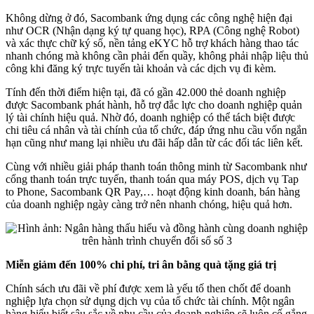
Không dừng ở đó, Sacombank ứng dụng các công nghệ hiện đại
như OCR (Nhận dạng ký tự quang học), RPA (Công nghệ Robot)
và xác thực chữ ký số, nền tảng eKYC hỗ trợ khách hàng thao tác
nhanh chóng mà không cần phải đến quầy, không phải nhập liệu thủ
công khi đăng ký trực tuyến tài khoản và các dịch vụ đi kèm.
Tính đến thời điểm hiện tại, đã có gần 42.000 thẻ doanh nghiệp
được Sacombank phát hành, hỗ trợ đắc lực cho doanh nghiệp quản
lý tài chính hiệu quả. Nhờ đó, doanh nghiệp có thể tách biệt được
chi tiêu cá nhân và tài chính của tổ chức, đáp ứng nhu cầu vốn ngắn
hạn cũng như mang lại nhiều ưu đãi hấp dẫn từ các đối tác liên kết.
Cùng với nhiều giải pháp thanh toán thông minh từ Sacombank như
cổng thanh toán trực tuyến, thanh toán qua máy POS, dịch vụ Tap
to Phone, Sacombank QR Pay,… hoạt động kinh doanh, bán hàng
của doanh nghiệp ngày càng trở nên nhanh chóng, hiệu quả hơn.
Miễn giảm đến 100% chi phí, tri ân bằng quà tặng giá trị
Chính sách ưu đãi về phí được xem là yếu tố then chốt để doanh
nghiệp lựa chọn sử dụng dịch vụ của tổ chức tài chính. Một ngân
hàng hiểu biết sâu sắc về nhu cầu của doanh nghiệp sẽ luôn cố gắng