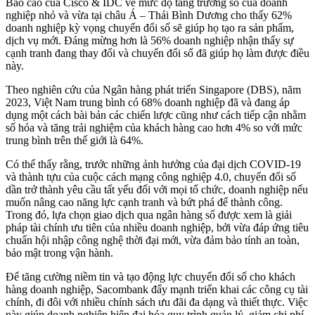
Báo cáo của Cisco & IDC về mức độ tăng trưởng số của doanh
nghiệp nhỏ và vừa tại châu Á – Thái Bình Dương cho thấy 62%
doanh nghiệp kỳ vọng chuyển đổi số sẽ giúp họ tạo ra sản phẩm,
dịch vụ mới. Đáng mừng hơn là 56% doanh nghiệp nhận thấy sự
cạnh tranh đang thay đổi và chuyển đổi số đã giúp họ làm được điều
này.
Theo nghiên cứu của Ngân hàng phát triển Singapore (DBS), năm
2023, Việt Nam trung bình có 68% doanh nghiệp đã và đang áp
dụng một cách bài bản các chiến lược cũng như cách tiếp cận nhằm
số hóa và tăng trải nghiệm của khách hàng cao hơn 4% so với mức
trung bình trên thế giới là 64%.
Có thể thấy rằng, trước những ảnh hưởng của đại dịch COVID-19
và thành tựu của cuộc cách mạng công nghiệp 4.0, chuyển đổi số
dần trở thành yêu cầu tất yếu đối với mọi tổ chức, doanh nghiệp nếu
muốn nâng cao năng lực cạnh tranh và bứt phá để thành công.
Trong đó, lựa chọn giao dịch qua ngân hàng số được xem là giải
pháp tài chính ưu tiên của nhiều doanh nghiệp, bởi vừa đáp ứng tiêu
chuẩn hội nhập công nghệ thời đại mới, vừa đảm bảo tính an toàn,
bảo mật trong vận hành.
Để tăng cường niềm tin và tạo động lực chuyển đổi số cho khách
hàng doanh nghiệp, Sacombank đẩy mạnh triển khai các công cụ tài
chính, đi đôi với nhiều chính sách ưu đãi đa dạng và thiết thực. Việc
này giúp doanh nghiệp hiện đại hóa quy trình quản lý, giảm chi phí