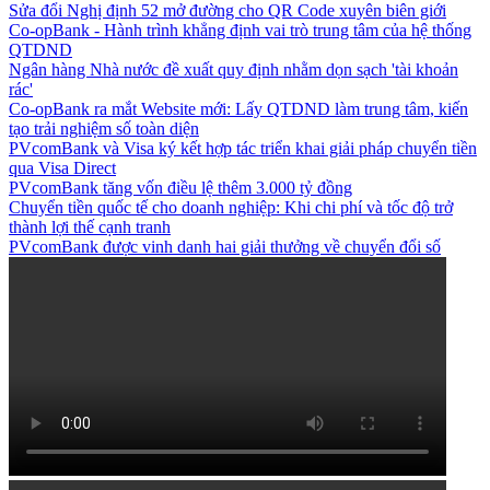
Sửa đổi Nghị định 52 mở đường cho QR Code xuyên biên giới
Co-opBank - Hành trình khẳng định vai trò trung tâm của hệ thống
QTDND
Ngân hàng Nhà nước đề xuất quy định nhằm dọn sạch 'tài khoản
rác'
Co-opBank ra mắt Website mới: Lấy QTDND làm trung tâm, kiến
tạo trải nghiệm số toàn diện
PVcomBank và Visa ký kết hợp tác triển khai giải pháp chuyển tiền
qua Visa Direct
PVcomBank tăng vốn điều lệ thêm 3.000 tỷ đồng
Chuyển tiền quốc tế cho doanh nghiệp: Khi chi phí và tốc độ trở
thành lợi thế cạnh tranh
PVcomBank được vinh danh hai giải thưởng về chuyển đổi số