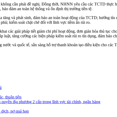
ng cần phải đề nghị. Đồng thời, NHNN yêu cầu các TCTD thực hiện n
ảo đảm an toàn hệ thống và ổn định thị trường tiền tệ.
a tăng và phát sinh, đảm bảo an toàn hoạt động của TCTD; hướng tín dụ
hủ; kiểm soát chặt chẽ đối với lĩnh vực tiềm ẩn rủi ro.
n khai các giải pháp tiết giảm chi phí hoạt động, đơn giản hóa thủ tục 
p luật, tăng cường các biện pháp kiểm soát rủi ro tín dụng, đảm bảo ch
ng nước và quốc tế, sẵn sàng hỗ trợ thanh khoản tạo điều kiện cho các 
á
c, thuận tiện
quyền địa phương 2 cấp trong lĩnh vực tài chính, ngân hàng
 dịch, nợ quá hạn