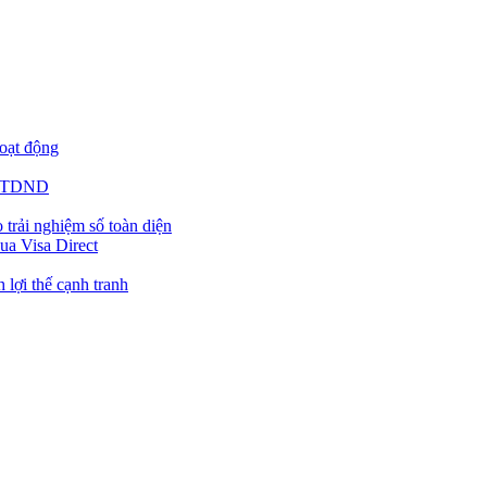
hoạt động
g QTDND
trải nghiệm số toàn diện
ua Visa Direct
 lợi thế cạnh tranh