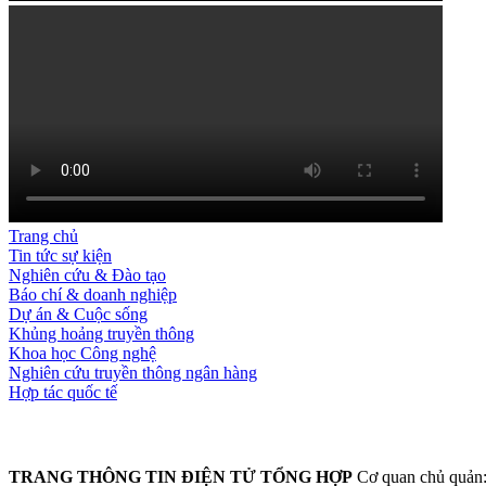
Trang chủ
Tin tức sự kiện
Nghiên cứu & Đào tạo
Báo chí & doanh nghiệp
Dự án & Cuộc sống
Khủng hoảng truyền thông
Khoa học Công nghệ
Nghiên cứu truyền thông ngân hàng
Hợp tác quốc tế
TRANG THÔNG TIN ĐIỆN TỬ TỔNG HỢP
Cơ quan chủ quản: