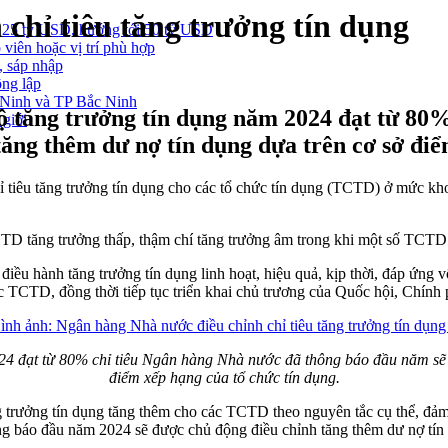
chỉ tiêu tăng trưởng tín dụng
 25 tỷ USD, hướng tới 50 tỷ USD
 viên hoặc vị trí phù hợp
, sáp nhập
ông lập
g Ninh và TP Bắc Ninh
độ tăng trưởng tín dụng năm 2024 đạt từ 80
 giới
ăng thêm dư nợ tín dụng dựa trên cơ sở điể
iêu tăng trưởng tín dụng cho các tổ chức tín dụng (TCTD) ở mức kho
D tăng trưởng thấp, thậm chí tăng trưởng âm trong khi một số TCTD
ều hành tăng trưởng tín dụng linh hoạt, hiệu quả, kịp thời, đáp ứng vố
TCTD, đồng thời tiếp tục triển khai chủ trương của Quốc hội, Chính p
024 đạt từ 80% chỉ tiêu Ngân hàng Nhà nước đã thông báo đầu năm sẽ 
điểm xếp hạng của tổ chức tín dụng.
ưởng tín dụng tăng thêm cho các TCTD theo nguyên tắc cụ thể, đảm 
ng báo đầu năm 2024 sẽ được chủ động điều chỉnh tăng thêm dư nợ tí