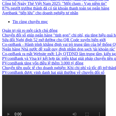
Công bố Ngày Thẻ Việt Nam 2025: "Một chạm - Vạn niềm tin"
87% người trưởng thành đã có tài khoản thanh toán tại ngân hàng
Agribank “tiếp lửa” cho doanh nghiệp tư nhân
Tin cùng chuyên mục
Quản trị rủi ro một cách chủ động
Chuyển đổi số giúp ngân hàng "tinh gọn” chi phí, gia tăng hiệu quả 
Sửa đổi Nghị định 52 mở đường cho QR Code xuyên biên giới
Co-opBank - Hành trình khẳng định vai trò trung tâm của hệ thốn
Ngân hàng Nhà nước đề xuất quy định nhằm dọn sạch 'tài khoản rác'
Co-opBank ra mắt Website mới: Lấy QTDND làm trung tâm, kiến tạo 
PVcomBank và Visa ký kết hợp tác triển khai giải pháp chuyển tiền q
PVcomBank tăng vốn điều lệ thêm 3.000 tỷ đồng
Chuyển tiền quốc tế cho doanh nghiệp: Khi chi phí và tốc độ trở thành
PVcomBank được vinh danh hai giải thưởng về chuyển đổi số