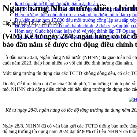
Khi báo chí trở thành 'người giải mã' di sản
Ngân hàng Nhà nước điều chỉnh 
Việt Nam - Thái Lan: Phấn đấu kim ngạch thương mại sớm đạt
Hiệu trưởng, hiệu phó dôi dư sau sáp nhập được bố trí làm giáo
Dự kiến giảm hơn 17.000 đầu mối trường công lập sau sắp xếp
Cập nhật lúc 15:27, 29/08/2024
Bộ Ngoại giao có 21 tổ chức hành chính, 2 đơn vị sự nghiệp c
Hôm nay, Quốc hội thảo luận ở tổ về việc thành lập TP Quản
(VIM) Kể từ ngày 28/8, ngân hàng có tốc 
Tốc độ triển khai 5G của Việt Nam thuộc nhóm nhanh nhất thế
báo đầu năm sẽ được chủ động điều chỉnh t
Từ đầu năm 2024, Ngân hàng Nhà nước (NHNN) đã giao toàn bộ chỉ t
cuối năm 2023, thấp hơn nhiều so với chỉ tiêu định hướng đầu năm.
Mức tăng trưởng tín dụng của các TCTD không đồng đều, có các TCT
Do đó, để thực hiện chỉ đạo của Chính phủ, Thủ tướng Chính phủ về đi
mô, NHNN chủ động điều chỉnh chỉ tiêu tăng trưởng tín dụng cho các 
Kể từ ngày 28/8, ngân hàng có tốc độ tăng trưởng tín dụng năm 2
Ngày 28/8, NHNN đã có văn bản gửi các TCTD thông báo mức tăng tr
độ tăng trưởng tín dụng năm 2024 đạt từ 80% chỉ tiêu NHNN đã thô