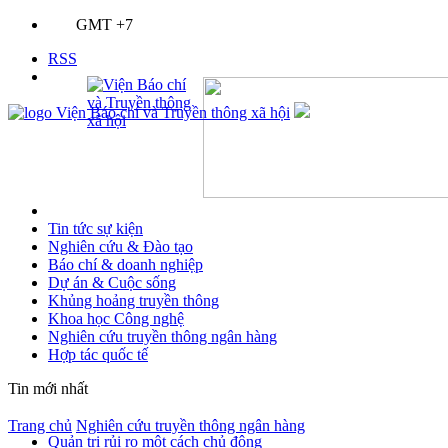
GMT +7
RSS
Tin tức sự kiện
Nghiên cứu & Đào tạo
Báo chí & doanh nghiệp
Dự án & Cuộc sống
Khủng hoảng truyền thông
Khoa học Công nghệ
Nghiên cứu truyền thông ngân hàng
Hợp tác quốc tế
Tin mới nhất
Trang chủ
Nghiên cứu truyền thông ngân hàng
Quản trị rủi ro một cách chủ động