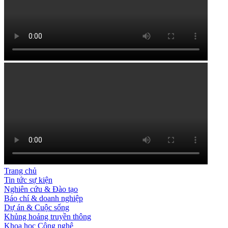
Trang chủ
Tin tức sự kiện
Nghiên cứu & Đào tạo
Báo chí & doanh nghiệp
Dự án & Cuộc sống
Khủng hoảng truyền thông
Khoa học Công nghệ