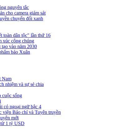
ỏng nguyên tắc
ản cho camera giám sát
truyền chuyển đổi xanh
 toàn dân tộc" lần thứ 16
ảm xúc công chúng
ng tạo vào năm 2030
 phẩm báo Xuân
ệt Nam
ch nhiệm và sự sẻ chia
o cuộc sống
i
i có ngoại ngữ bậc 4
viện Báo chí và Tuyên truyền
guyên mới
 từ 1 tỷ USD