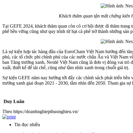
Khách thăm quan tận mắt chứng kiến ho
Tại GEFE 2024, khách thăm quan còn có cơ hội được đi thăm trang tr
phê bền vững cũng như quy trình từ hạt cà phê trở thành những sản ph
Là sự kiện hợp tác hàng đầu của EuroCham Việt Nam hướng đến tăng trưởn
phủ, các tổ chức phi chính phủ của các nước châu Âu và Việt Nam vê
ban Tăng trưởng xanh, Nestlé Việt Nam cũng là đơn vị đóng vai trò d
xuất, thiết kế để tái chế, cũng như tầm nhìn xanh trong chuỗi giá trị.
Sự kiện GEFE năm nay hướng tới đẩy các chính sách phát triển bền vữ
trưởng xanh giai đoạn 2021 - 2030, tầm nhìn đến 2050. Tham gia sự kiện
Duy Luân
Theo https://doanhnghiepthuonghieu.vn/
Tin đọc nhiều