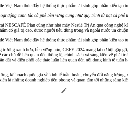
ạt động canh tác cà phê bền vững cũng như quy trình từ hạt cà phê trở 
ại NESCAFÉ Plan cũng như nhà máy Nestlé Trị An qua công nghệ kính 
ẩm có giá trị cao, được người tiêu dùng trong và ngoài nước ưa chuộ
g xanh hơn, bền vững hơn, GEFE 2024 mang lại cơ hội gặp gỡ, trao đô
̀ các chủ đề liên quan đến thông lệ, chính sách và sáng kiến về phá
ẫn dắt và điều phối các thảo luận liên quan đến nội dung kinh tế tuần
ng, kế hoạch quốc gia về kinh tế tuần hoàn, chuyển đổi năng lượng, q
 là những doanh nghiệp tiên phong và quan tâm tới những sáng kiến và