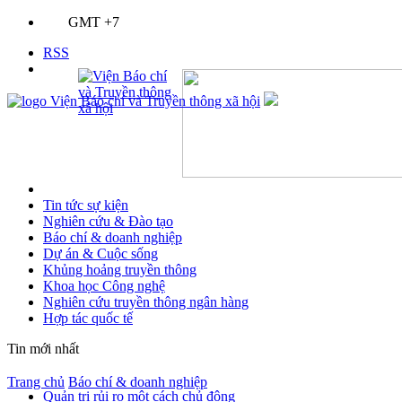
GMT +7
RSS
Tin tức sự kiện
Nghiên cứu & Đào tạo
Báo chí & doanh nghiệp
Dự án & Cuộc sống
Khủng hoảng truyền thông
Khoa học Công nghệ
Nghiên cứu truyền thông ngân hàng
Hợp tác quốc tế
Tin mới nhất
Trang chủ
Báo chí & doanh nghiệp
Quản trị rủi ro một cách chủ động