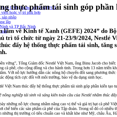
hống thực phẩm tái sinh góp phần 
 25 tỷ USD, hướng tới 50 tỷ USD
 viên hoặc vị trí phù hợp
, sáp nhập
ông lập
g Ninh và TP Bắc Ninh
iển lãm về Kinh tế Xanh (GEFE) 2024” do
 giới
ì tổ chức từ ngày 21-23/9/2024, Nestlé V
úc đẩy hệ thống thực phẩm tái sinh, tăng s
nh.
 bền vững”, Tổng Giám đốc Nestlé Việt Nam, ông Binu Jacob cho biết
ng cà phê, cho cộng đồng và cho hành tinh. Trong hơn 13 năm triển khai th
 tâm. Với nỗ lực hướng dẫn các nông hộ chuyển đổi sang phương thức c
c tác động tích cực đối với môi trường, bảo vệ đa dạng sinh học.
ẻ về nông nghiệp tái sinh và sáng kiến toàn cầu của Nestlé nhằm thúc đ
ững nỗ lực chung nhằm nâng cao vị thế và giá trị hạt cà phê Việ
nơi chế biến các sản phẩm cà phê của Tập đoàn. Trong số đó có nhiều t
i gồm những thị trường có tiêu chuẩn cao và khắt khe như Mỹ, châu Âu, 