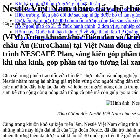
Khi báo chí trở thành 'người giải mã' di sản
Nestlé Việt Nam thúc đẩy hệ t
Việt Nam - Thái Lan: Phấn đấu kim ngạch thương mại sớm đạt
Hiệu trưởng, hiệu phó dôi dư sau sáp nhập được bố trí làm giáo
Dự kiến giảm hơn 17.000 đầu mối trường công lập sau sắp xếp
Cập nhật lúc 15:04, 23/10/2024
Bộ Ngoại giao có 21 tổ chức hành chính, 2 đơn vị sự nghiệp c
Hôm nay, Quốc hội thảo luận ở tổ về việc thành lập TP Quản
(VIM) Trong khuôn khổ “Diễn đàn và Tr
Tốc độ triển khai 5G của Việt Nam thuộc nhóm nhanh nhất thế
châu Âu (EuroCham) tại Việt Nam đồng chủ tr
trình NESCAFÉ Plan, sáng kiến góp phần th
khí nhà kính, góp phần tái tạo tương lai xa
Chia sẻ trong phiên trao đổi với chủ đề “Thực phẩm và nông nghiệp
Nestlé nhằm mang lại những giá trị bền vững cho người nông dân trồ
cực nhờ thúc đẩy hợp tác đa bên và luôn coi người nông dân là trung
sinh kế cho cộng đồng nông dân trồng cà phê mà còn giúp tạo ra cá
Tổng Giám đốc Nestlé Việt Nam chia s
Cũng trong khuôn khổ sự kiện triển lãm, Nestlé Việt Nam cũng trình bày nh
những nhà máy hiện đại nhất của Tập đoàn Nestlé, đã dần trở thành 
nhiều thương hiệu đã được xuất khẩu tới 30 quốc gia trên thế giớ