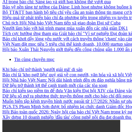
AI trong báo chí: Sáng tạo và giới hạn không thể vượt qua
Bảo vệ nền tảng tư tưởng của Đảng: Linh hoạt nhưng không buông l
Bộ TT&TT ban hành bộ tiêu chí yêu cầu an toàn thông tin mạng cơ b
Hiệu quả từ phát triển báo chí đa phương tiện trong nhiệm vụ tuyên 
Chủ tịch Hội Nhà báo Việt Nam tiếp xã giao đoàn Đại sứ Cuba
Người làm báo với hải trình mang mùa xuân đến các nhà giàn DK1
Tích cực hưởng ứng tham gia Giải báo chí "Vì sự nghiệp Đại đoàn kết
Báo chí khơi dậy lòng yêu nước với cách truyền thông 'chạm' vào c
Việt Nam đặt mục tiêu 5 triệu chủ thể kinh doanh, 10.000 startup sá
Hội báo Xuân Thái Nguyên giới thiệu đến công chúng gần 1.000 ấn
Tin cùng chuyên mục
Khi báo chí trở thành 'người giải mã' di sản
Báo chí là 'kho ngữ liệu' quý giá về con người, văn hóa và xã hội Vi
Hội Nhà báo Việt Nam: Nối dài hành trình đền ơn đáp nghĩa bằng trá
Dữ liệu trở thành lợi thế cạnh tranh mới của các tòa soạn
Báo chí kiến tạo niềm tin để đưa Văn kiện Đại hội XIV của Đảng và
Dữ liệu số mở ra phương thức truyền thông mới cho báo chí đối ngoạ
Muốn biên tập kênh truyền hình nước ngoài từ 1/7/2026: Nhân sự phả
PGS.TS Phạm Minh Sơn được bổ nhiệm lại chức danh Giám đốc Học 
Hội Báo toàn quốc 2026: Ngày hội của báo chí Việt Nam trong kỷ n
Xây dựng 10 doanh nghiệp 'đầu tàu' công nghệ nội địa đạt doanh thu