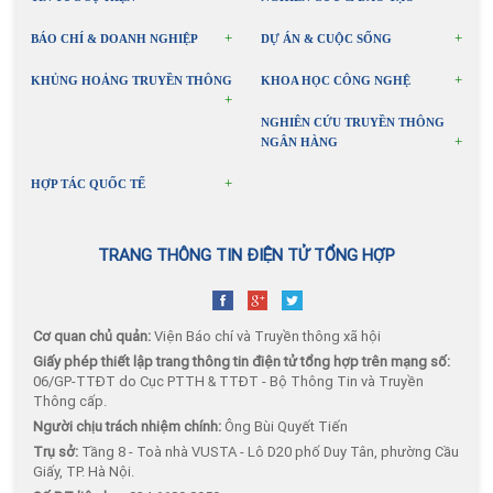
BÁO CHÍ & DOANH NGHIỆP
DỰ ÁN & CUỘC SỐNG
KHỦNG HOẢNG TRUYỀN THÔNG
KHOA HỌC CÔNG NGHỆ
NGHIÊN CỨU TRUYỀN THÔNG
NGÂN HÀNG
HỢP TÁC QUỐC TẾ
TRANG THÔNG TIN ĐIỆN TỬ TỔNG HỢP
Cơ quan chủ quản:
Viện Báo chí và Truyền thông xã hội
Giấy phép thiết lập trang thông tin điện tử tổng hợp trên mạng số:
06/GP-TTĐT do Cục PTTH & TTĐT - Bộ Thông Tin và Truyền
Thông cấp.
Người chịu trách nhiệm chính:
Ông Bùi Quyết Tiến
Trụ sở:
Tầng 8 - Toà nhà VUSTA - Lô D20 phố Duy Tân, phường Cầu
Giấy, TP. Hà Nội.