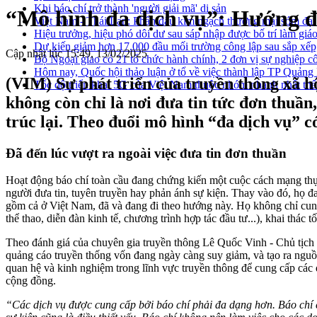
Khi báo chí trở thành 'người giải mã' di sản
“Mô hình đa dịch vụ”: Hướng đ
Việt Nam - Thái Lan: Phấn đấu kim ngạch thương mại sớm đạt
Hiệu trưởng, hiệu phó dôi dư sau sáp nhập được bố trí làm giáo
Dự kiến giảm hơn 17.000 đầu mối trường công lập sau sắp xếp
Cập nhật lúc 15:49, 13/02/2025
Bộ Ngoại giao có 21 tổ chức hành chính, 2 đơn vị sự nghiệp c
Hôm nay, Quốc hội thảo luận ở tổ về việc thành lập TP Quản
(VIM) Sự phát triển của truyền thông xã hội
Tốc độ triển khai 5G của Việt Nam thuộc nhóm nhanh nhất thế
không còn chỉ là nơi đưa tin tức đơn thuần
trúc lại. Theo đuổi mô hình “đa dịch vụ” có
Đã đến lúc vượt ra ngoài việc đưa tin đơn thuần
Hoạt động báo chí toàn cầu đang chứng kiến một cuộc cách mạng thực 
người đưa tin, tuyên truyền hay phản ánh sự kiện. Thay vào đó, họ 
gồm cả ở Việt Nam, đã và đang đi theo hướng này. Họ không chỉ cung 
thể thao, diễn đàn kinh tế, chương trình hợp tác đầu tư...), khai thác 
Theo đánh giá của chuyên gia truyền thông Lê Quốc Vinh - Chủ tịch
quảng cáo truyền thống vốn đang ngày càng suy giảm, và tạo ra nguồn 
quan hệ và kinh nghiệm trong lĩnh vực truyền thông để cung cấp các 
cộng đồng.
“Các dịch vụ được cung cấp bởi báo chí phải đa dạng hơn. Báo chí c