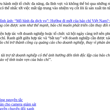
 hành một tổ chức đa năng, đa lĩnh vực và không thể bỏ qua những rủi r
 thể nhắc tới việc mất tập trung vào nhiệm vụ cốt lõi là sản xuất tin tức
ng còn được xem như thế mạnh, báo chí muốn phát triển cần thay đổi 
 hợp tác với doanh nghiệp hoặc tổ chức xã hội ngày càng trở nên phổ b
chí. Ranh giới giữa hợp tác và “bắt tay” với doanh nghiệp cần được xác
báo chí trở thành công cụ quảng cáo cho doanh nghiệp, thay vì phản á
tài trợ từ doanh nghiệp có thể ảnh hưởng đến tính độc lập của báo chí t
bảo vệ tính toàn vẹn của báo chí”.
ỏng nguyên tắc
ản cho camera giám sát
truyền chuyển đổi xanh