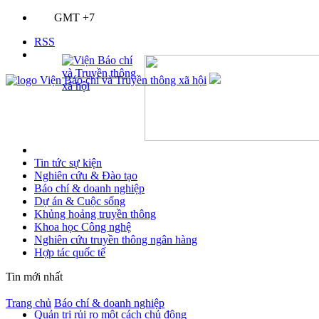
GMT +7
RSS
Tin tức sự kiện
Nghiên cứu & Đào tạo
Báo chí & doanh nghiệp
Dự án & Cuộc sống
Khủng hoảng truyền thông
Khoa học Công nghệ
Nghiên cứu truyền thông ngân hàng
Hợp tác quốc tế
Tin mới nhất
Trang chủ
Báo chí & doanh nghiệp
Quản trị rủi ro một cách chủ động