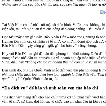
sự kiện cũng là điều thiết yếu. Báo chí không nên làm việc cho các do
những sản phẩm của báo chí, tập hợp các bên liên quan để tạo ra nộ
Tại Việt Nam có thể nhắc tới một số điển hình, VnExpress không chỉ 
kiện lớn, thu hút sự quan tâm của đông đảo công chúng. Tiêu biểu là
Đặc biệt mấy năm gần đây, Báo Nhân Dân – một trong những tờ báo Đả
Human tôn vinh các cá nhân và tổ chức có những đóng góp tích cực c
Báo Nhân Dân ngày càng gần gũi, gắn bó hơn với công chúng.
Hay với Báo Đầu tư ghi dấu ấn tiên phong khi khởi xướng Diễn đàn 
trọng để các nhà đầu tư, chuyên gia và doanh nghiệp thảo luận về c
Vinh, điều này
“không chỉ tạo ra doanh thu mà còn phục vụ sứ mệnh 
Bên cạnh đó, ông Lê Quốc Vinh nhắc đến việc thu phí nội dung là mộ
phí, một chiến lược toàn diện trên toàn ngành là điều thiết yếu. Tín
quả”,
ông Lê Quốc Vinh nhấn mạnh.
“Đa dịch vụ” để bảo vệ tính toàn vẹn của báo chí
“Đa dịch vụ” mang đến cho báo chí những cơ hội phát triển vượt bậc,
vấn, tổ chức sự kiện, đòi hỏi các tổ chức báo chí phải đầu tư lớn về c