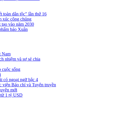
 toàn dân tộc" lần thứ 16
ảm xúc công chúng
ng tạo vào năm 2030
 phẩm báo Xuân
ệt Nam
ch nhiệm và sự sẻ chia
o cuộc sống
i
i có ngoại ngữ bậc 4
viện Báo chí và Tuyên truyền
guyên mới
 từ 1 tỷ USD