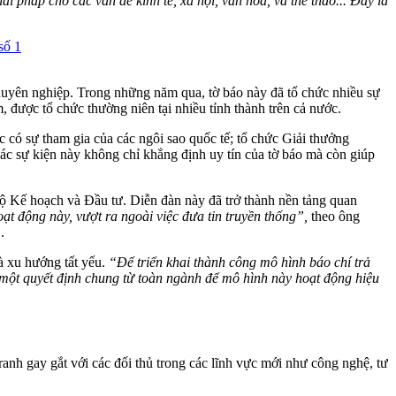
ải pháp cho các vấn đề kinh tế, xã hội, văn hóa, và thể thao... Đây là
chuyên nghiệp. Trong những năm qua, tờ báo này đã tổ chức nhiều sự
 được tổ chức thường niên tại nhiều tỉnh thành trên cả nước.
có sự tham gia của các ngôi sao quốc tế; tổ chức Giải thưởng
ác sự kiện này không chỉ khẳng định uy tín của tờ báo mà còn giúp
ộ Kế hoạch và Đầu tư. Diễn đàn này đã trở thành nền tảng quan
ạt động này, vượt ra ngoài việc đưa tin truyền thống”,
theo ông
”
.
à xu hướng tất yếu.
“Để triển khai thành công mô hình báo chí trả
ần một quyết định chung từ toàn ngành để mô hình này hoạt động hiệu
anh gay gắt với các đối thủ trong các lĩnh vực mới như công nghệ, tư