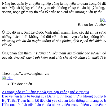
Năng lực quản lý chuyên nghiệp cũng là một yếu tố quan trọng để điều
mới. Một số hệ lụy có thể xảy ra nếu không có sự chuẩn bị kỹ lưỡng, có
doanh, hoặc giảm uy tín của tổ chức báo chí nếu không quản lý tốt.
Khi tin tức đã khô
Ở góc độ này, ông Lê Quốc Vinh nhấn mạnh rằng, các dự án và sự kiện
những thách thức không nhỏ đối với tính toàn vẹn của hoạt động báo 
tác trong các dự án truyền thông về sản phẩm, dịch vụ có thể khiến 
vấn đề.
Ông phân tích thêm:
“Tương tự, việc tham gia tổ chức các sự kiện có 
quy tắc ứng xử, quy trình kiểm soát chặt chẽ là vô cùng cần thiết để 
Theo https://www.congluan.vn/
Tin đọc nhiều
AI trong báo chí: Sáng tạo và giới hạn không thể vượt qua
Bảo vệ nền tảng tư tưởng của Đảng: Linh hoạt nhưng không buông l
Bộ TT&TT ban hành bộ tiêu chí yêu cầu an toàn thông tin mạng cơ b
Hiệu quả từ phát triển báo chí đa phương tiện trong nhiệm vụ tuyên 