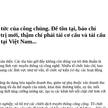
tức của công chúng. Để tồn tại, báo chí
rị mới, thậm chí phải tái cơ cấu và tái cấu
tại Việt Nam...
oàn diện. Các tòa báo giờ đây không còn đóng vai trò đơn thuần là
ng lĩnh vực truyền thông và công nghệ. Nhiều tổ chức báo chí, bao
ng các lĩnh vực như tư vấn, tổ chức sự kiện (ví dụ: các hoạt động
năng đa dạng hóa nguồn doanh thu, giảm sự phụ thuộc vào doanh thu
ụng tối đa thế mạnh của mình, khai thác thương hiệu, uy tín, mối
 thời tăng cường tương tác, tạo ra các kênh kết nối chặt chẽ hơn với
 nghiệp, và hỗ trợ các chiến dịch truyền thông công cộng. Tổ chức