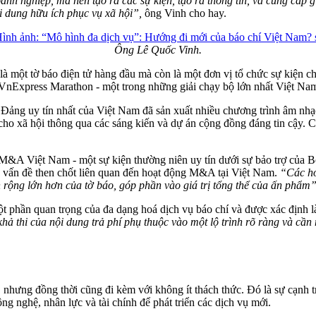
anh nghiệp, mà nên tạo ra các sự kiện, tạo ra thông tin, và cung cấp gi
i dung hữu ích phục vụ xã hội”,
ông Vinh cho hay.
Ông Lê Quốc Vinh.
là một tờ báo điện tử hàng đầu mà còn là một đơn vị tổ chức sự kiện 
 VnExpress Marathon - một trong những giải chạy bộ lớn nhất Việt Nam,
ng uy tín nhất của Việt Nam đã sản xuất nhiều chương trình âm nhạc 
ho xã hội thông qua các sáng kiến và dự án cộng đồng đáng tin cậy. C
M&A Việt Nam - một sự kiện thường niên uy tín dưới sự bảo trợ của B
ác vấn đề then chốt liên quan đến hoạt động M&A tại Việt Nam.
“Các ho
rộng lớn hơn của tờ báo, góp phần vào giá trị tổng thể của ấn phẩm
t phần quan trọng của đa dạng hoá dịch vụ báo chí và được xác định l
h khả thi của nội dung trả phí phụ thuộc vào một lộ trình rõ ràng và c
 nhưng đồng thời cũng đi kèm với không ít thách thức. Đó là sự cạnh tr
ông nghệ, nhân lực và tài chính để phát triển các dịch vụ mới.