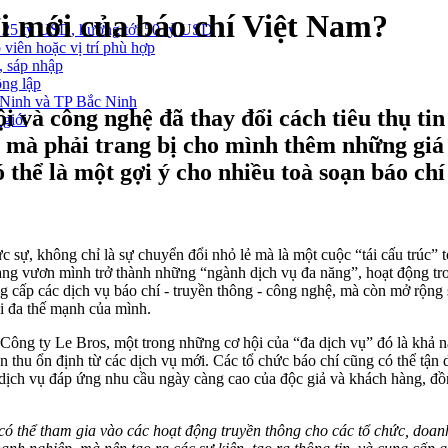
i mới của báo chí Việt Nam?
 25 tỷ USD, hướng tới 50 tỷ USD
 viên hoặc vị trí phù hợp
, sáp nhập
ông lập
g Ninh và TP Bắc Ninh
 và công nghệ đã thay đổi cách tiêu thụ tin 
 giới
, mà phải trang bị cho mình thêm những giá t
 thể là một gợi ý cho nhiều toà soạn báo chí 
sự, không chỉ là sự chuyển đổi nhỏ lẻ mà là một cuộc “tái cấu trúc” t
đang vươn mình trở thành những “ngành dịch vụ đa năng”, hoạt động tro
cấp các dịch vụ báo chí - truyền thông - công nghệ, mà còn mở rộng sa
tối đa thế mạnh của mình.
 Công ty Le Bros, một trong những cơ hội của “đa dịch vụ” đó là khả 
thu ổn định từ các dịch vụ mới. Các tổ chức báo chí cũng có thể tận d
dịch vụ đáp ứng nhu cầu ngày càng cao của độc giả và khách hàng, đồng
ó thể tham gia vào các hoạt động truyền thông cho các tổ chức, doanh