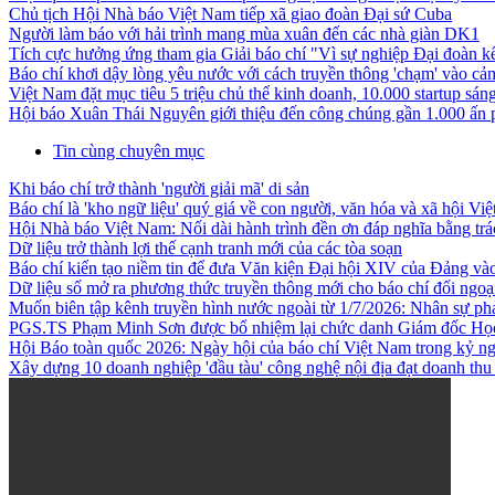
Chủ tịch Hội Nhà báo Việt Nam tiếp xã giao đoàn Đại sứ Cuba
Người làm báo với hải trình mang mùa xuân đến các nhà giàn DK1
Tích cực hưởng ứng tham gia Giải báo chí "Vì sự nghiệp Đại đoàn kết
Báo chí khơi dậy lòng yêu nước với cách truyền thông 'chạm' vào c
Việt Nam đặt mục tiêu 5 triệu chủ thể kinh doanh, 10.000 startup sá
Hội báo Xuân Thái Nguyên giới thiệu đến công chúng gần 1.000 ấn
Tin cùng chuyên mục
Khi báo chí trở thành 'người giải mã' di sản
Báo chí là 'kho ngữ liệu' quý giá về con người, văn hóa và xã hội Vi
Hội Nhà báo Việt Nam: Nối dài hành trình đền ơn đáp nghĩa bằng trá
Dữ liệu trở thành lợi thế cạnh tranh mới của các tòa soạn
Báo chí kiến tạo niềm tin để đưa Văn kiện Đại hội XIV của Đảng và
Dữ liệu số mở ra phương thức truyền thông mới cho báo chí đối ngoạ
Muốn biên tập kênh truyền hình nước ngoài từ 1/7/2026: Nhân sự phả
PGS.TS Phạm Minh Sơn được bổ nhiệm lại chức danh Giám đốc Học 
Hội Báo toàn quốc 2026: Ngày hội của báo chí Việt Nam trong kỷ n
Xây dựng 10 doanh nghiệp 'đầu tàu' công nghệ nội địa đạt doanh thu