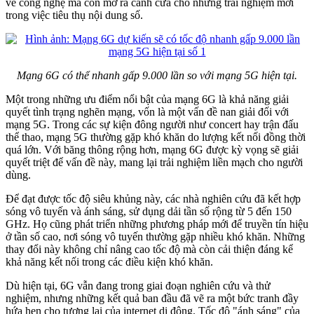
về công nghệ mà còn mở ra cánh cửa cho những trải nghiệm mới
trong việc tiêu thụ nội dung số.
Mạng 6G có thể nhanh gấp 9.000 lần so với mạng 5G hiện tại.
Một trong những ưu điểm nổi bật của mạng 6G là khả năng giải
quyết tình trạng nghẽn mạng, vốn là một vấn đề nan giải đối với
mạng 5G. Trong các sự kiện đông người như concert hay trận đấu
thể thao, mạng 5G thường gặp khó khăn do lượng kết nối đồng thời
quá lớn. Với băng thông rộng hơn, mạng 6G được kỳ vọng sẽ giải
quyết triệt để vấn đề này, mang lại trải nghiệm liền mạch cho người
dùng.
Để đạt được tốc độ siêu khủng này, các nhà nghiên cứu đã kết hợp
sóng vô tuyến và ánh sáng, sử dụng dải tần số rộng từ 5 đến 150
GHz. Họ cũng phát triển những phương pháp mới để truyền tín hiệu
ở tần số cao, nơi sóng vô tuyến thường gặp nhiều khó khăn. Những
thay đổi này không chỉ nâng cao tốc độ mà còn cải thiện đáng kể
khả năng kết nối trong các điều kiện khó khăn.
Dù hiện tại, 6G vẫn đang trong giai đoạn nghiên cứu và thử
nghiệm, nhưng những kết quả ban đầu đã vẽ ra một bức tranh đầy
hứa hẹn cho tương lai của internet di động. Tốc độ "ánh sáng" của