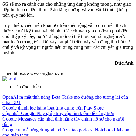
6G sẽ mở ra cánh cửa cho những ứng dụng không tưởng, như giao
tiếp hình ba chiều, thực tế ảo tăng cường và vạn vật kết nối (IoT)
trên quy mô lớn.
Tuy nhiên, việc triển khai 6G trên diện rộng vẫn còn nhiều thách
thức về mặt kỹ thuật và chi phí. Các chuyên gia dự đoán phải đến
cuối thập kỷ này, người dùng mới có thể thực sự trải nghiệm sức
mạnh của mạng 6G. Dù vậy, sự phát triển này vẫn đang thu hút sự
chú ý và kỳ vọng từ người tiêu dùng cũng như các chuyên gia trong
ngành.
Đức Anh
Theo https://www.congluan.vn/
Tin đọc nhiều
OpenAI ra mắt tính năng Beta Tasks mở đường cho tương lai của
ChatGPT
Google thanh lọc hàng loạt ứng dụng trên Play Store
Cập nhật Google Play giúp truy cập tìm kiếm dễ dàng hơn
Google Messages cập nhật tính năng tùy chỉnh hồ sơ cho người
dùng
Google ra mắt ứng dụng ghi chú và tạo podcast NotebookLM dành
cho điện thoại