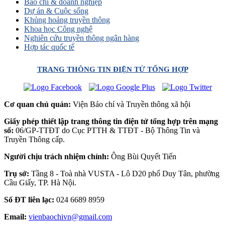
Báo chí & doanh nghiệp
Dự án & Cuộc sống
Khủng hoảng truyền thông
Khoa học Công nghệ
Nghiên cứu truyền thông ngân hàng
Hợp tác quốc tế
TRANG THÔNG TIN ĐIỆN TỬ TỔNG HỢP
Cơ quan chủ quản:
Viện Báo chí và Truyền thông xã hội
Giấy phép thiết lập trang thông tin điện tử tổng hợp trên mạng
số:
06/GP-TTĐT do Cục PTTH & TTĐT - Bộ Thông Tin và
Truyền Thông cấp.
Người chịu trách nhiệm chính:
Ông Bùi Quyết Tiến
Trụ sở:
Tầng 8 - Toà nhà VUSTA - Lô D20 phố Duy Tân, phường
Cầu Giấy, TP. Hà Nội.
Số ĐT liên lạc:
024 6689 8959
Email:
vienbaochivn@gmail.com