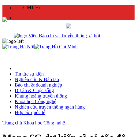
GMT +7
Tin tức sự kiện
Nghiên cứu & Đào tạo
Báo chí & doanh nghiệp
Dự án & Cuộc sống
Khủng hoảng truyền thông
Khoa học Công nghệ
Nghiên cứu truyền thông ngân hàng
Hợp tác quốc tế
Trang chủ
Khoa học Công nghệ