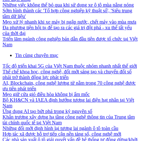
Những việc không thể bỏ qua khi sử dụng xe ô tô mùa nắng nóng
Sớm hình thành các 'Tổ hợp công nghiệp kỹ thuật số', 'Siêu trung
tâm dữ liệu'
Mẹo xử lý nhanh khi xe máy bị ngập nước, chết máy vào mùa mưa
Đa phương tiện hội tụ để tạo ra các giá trị đột phá - xu thế tất yếu
của thời đại
Triển lãm ngành công nghiệp bán dẫn đầu tiên được tổ chức tại Việt
Nam
Tin cùng chuyên mục
Tốc độ triển khai 5G của Việt Nam thuộc nhóm nhanh nhất thế giới
Thể chế khoa học, công nghệ, đổi mới sáng tạo và chuyển đổi số
phải trở thành động lực phát triển
AI, Blockchain, công nghệ lượng tử nằm trong 70 công nghệ được
ưu tiên phát triển
Mẹo giữ cửa gió điều hòa không bị ẩm mốc
Bộ KH&CN và IAEA định hướng tương lai điện hạt nhân tại Việt
Nam
Ứng dụng AI tạo bứt phá trong kỷ nguyên số
Khẩn trương xây dựng hạ tầng công nghệ thông tin của Trung tâm
tài chính quốc tế tại Việt Nam
Những đổi mới định hình lại tương lai ngành ô tô toàn cầu
Hợp tác xã được hỗ trợ tiếp cận nền tảng số, công nghệ mới
Các nhà sản xuất ô tô giải quyết vấn đề hệ thống tự động dừng/khởi