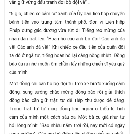
vẫn giữ vững đấu tranh đợi bộ đội về”…
"6 giờ, chiếc xe cắm cờ xanh của Ủy ban liên hợp chuyển
bánh tiến vào trung tâm thành phố. Đơn vị Liên hiệp
Pháp đứng gác đường vừa rút đi. Tiếng reo mừng của
nhân dân bật lên: “Hoan hô các anh bộ đội! Các anh đã
về! Các anh đã về!” Khi chiếc xe đầu tiên của quân đội
ta đỗ ở ngã tư, tiếng hoan hô lại càng nồng nhiệt. Đồng
bào ùa ra như muốn ôm chầm lấy những chiến sĩ yêu quý
của mình.
Một đồng chí cán bộ bộ đội từ trên xe bước xuống cảm
động, sung sướng chào mừng đồng bào rồi giải thích
đồng bào cần giữ trật tự để tiếp thu được dễ dàng.
Trong trật tự tự giác, đồng bào ngoại ô biểu lộ tình
cảm của mình một cách sâu xa. Một bà cụ già như tự
hỏi lòng mình: “Bao nhiêu năm trời rồi, nay mới có ngày
sung sướng”. Các em bé đứng lên những chỗ cao nhất,