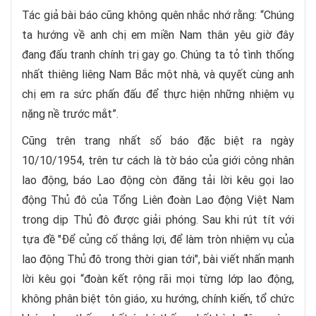
Tác giả bài báo cũng không quên nhắc nhớ rằng: “Chúng
ta hướng về anh chị em miền Nam thân yêu giờ đây
đang đấu tranh chính trị gay go. Chúng ta tỏ tình thống
nhất thiêng liêng Nam Bắc một nhà, và quyết cùng anh
chị em ra sức phấn đấu để thực hiện những nhiệm vụ
nặng nề trước mắt”.
Cũng trên trang nhất số báo đặc biệt ra ngày
10/10/1954, trên tư cách là tờ báo của giới công nhân
lao động, báo Lao động còn đăng tải lời kêu gọi lao
động Thủ đô của Tổng Liên đoàn Lao động Việt Nam
trong dịp Thủ đô được giải phóng. Sau khi rút tít với
tựa đề "Để củng cố thắng lợi, để làm tròn nhiệm vụ của
lao động Thủ đô trong thời gian tới", bài viết nhấn mạnh
lời kêu gọi “đoàn kết rộng rãi mọi từng lớp lao động,
không phân biệt tôn giáo, xu hướng, chính kiến, tổ chức