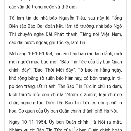
các vấn đề trong nước và thế giới…
Tổ làm tin do nhà báo Nguyễn Tiêu, sau này là Tổng
Biên tập Báo Đại đoàn kết, làm tổ trưởng, nhà báo Ngô
Thi chuyên nghe Đài Phát thanh Tiếng nói Việt Nam,
các đài nước ngoài, ghi tốc ký, làm tin...
Mờ sáng 10-10-1954, các em bán báo rao lanh lảnh, mời
mọi người mua báo mới: “Báo Tin Tức của Ủy ban Quân
chính đây”, “Báo Thời Mới đây”. Tờ báo ra hằng ngày,
khổ rộng bằng tờ tuần báo hiện nay, có bốn trang, in ti-
pô đen trắng, rất ít ảnh. Tên Báo Tin Tức in chữ to đậm,
kích thước mỗi con chữ là 24mm x 25mm, loại chữ có
chân, nghiêm túc. Dưới tên Báo Tin Tức có dòng chữ in
hoa: Cơ quan của Ủy ban Quân chính thành phố Hà Nội.
Ngày 10-11-1954, Ủy ban Quân chính Hà Nội ra mắt.
Nhiệm vụ tờ Báo Tin Tức của Ủy ban Quân chính hoàn