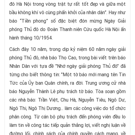
đô Hà Nội trong vòng trật tự rất tốt đẹp và giữa một
bầu không khí vô cùng phấn khởi của nhân dân”. Hay như
báo “Tiền phong” số đặc biệt đón mừng Ngày Giải
phóng Thủ đô do Đoàn Thanh niên Cứu quốc Hà Nội ấn
hành tháng 10/1954.
Cách đây 10 năm, trong dịp kỷ niệm 60 năm ngày giải
phóng Thủ đô, nhà báo Thọ Cao, trong bài viết trên báo
Nhân Dân với tựa đề "Nhớ ngày giải phóng Thủ đô" đã
từng cho biết thông tin: "Một tờ báo mới mang tên Tin
Tức của Ủy ban Quân chính, ra đời. Trung ương cử nhà
báo Nguyễn Thành Lê phụ trách tờ báo. Tòa soạn gồm
các nhà báo: Trần Việt, Chu Hà, Nguyễn Tiêu, Ngô Dư,
Ngô Thi, Ngô Thị Dương... làm các công việc do tổ chức
phân công. Từ cán bộ phụ trách đến phóng viên đều lo
làm tin về công tác tiếp quản thắng lợi, viết nghị luận về
đường lối, chính sách của chính quyền cách mạng, về