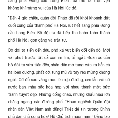
sang phía Đông cầu Long Biên", đã mô tả trọn vẹn
không khí mừng vui của Hà Nội lúc đó.
"Đến 4 giờ chiều, quân đội Pháp đã rời khỏi khoảnh đất
cuối cùng của thành phố Hà Nội, rút hết sang phía Đông
cầu Long Biên. Bộ đội ta đã tiếp thu hoàn toàn thành
phố Hà Nội, gọn gàng và trật tự.
Bộ đội ta tiến đến đâu, phố xá vụt biến đổi đến đó. Mới
vài phút trước, tất cả còn im lìm, tẻ ngắt. Đoàn xe của
bộ đội ta vừa tiến đến, nhân dân mở tung cửa, ra hẳn cả
hai bên đường, phất cờ, tung mũ vỗ tay reo mừng không
ngớt. Cờ đỏ sao vàng mọc lên rợp đường, xen lẫn với cờ
nước bạn, màu sắc hòa hợp với nhau thành một bức
tranh tuyệt đẹp. Những cổng chào, những khẩu hiệu lớn
chăng ngang các đường phố: “Hoan nghênh Quân đội
nhân dân Việt Nam anh dũng! Triệt để tin tưởng Chính
phủ dân chủ cộng hòa! Hồ Chủ tịch muôn năm! Đảng lao