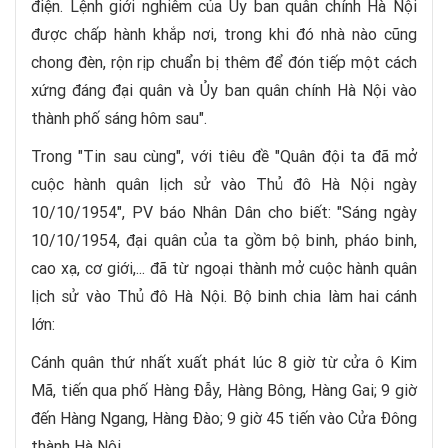
điện. Lệnh giới nghiêm của Ủy ban quân chính Hà Nội
được chấp hành khắp nơi, trong khi đó nhà nào cũng
chong đèn, rộn rịp chuẩn bị thêm để đón tiếp một cách
xứng đáng đại quân và Ủy ban quân chính Hà Nội vào
thành phố sáng hôm sau".
Trong "Tin sau cùng", với tiêu đề "Quân đội ta đã mở
cuộc hành quân lịch sử vào Thủ đô Hà Nội ngày
10/10/1954", PV báo Nhân Dân cho biết: "Sáng ngày
10/10/1954, đại quân của ta gồm bộ binh, pháo binh,
cao xạ, cơ giới,... đã từ ngoại thành mở cuộc hành quân
lịch sử vào Thủ đô Hà Nội. Bộ binh chia làm hai cánh
lớn:
Cánh quân thứ nhất xuất phát lúc 8 giờ từ cửa ô Kim
Mã, tiến qua phố Hàng Đẫy, Hàng Bông, Hàng Gai; 9 giờ
đến Hàng Ngang, Hàng Đào; 9 giờ 45 tiến vào Cửa Đông
thành Hà Nội.