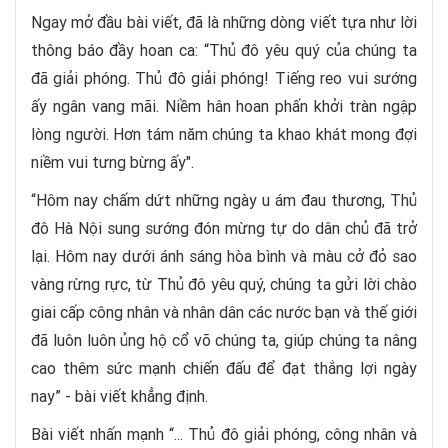
Ngay mở đầu bài viết, đã là những dòng viết tựa như lời
thông báo đầy hoan ca: “Thủ đô yêu quý của chúng ta
đã giải phóng. Thủ đô giải phóng! Tiếng reo vui sướng
ấy ngân vang mãi. Niềm hân hoan phấn khởi tràn ngập
lòng người. Hơn tám năm chúng ta khao khát mong đợi
niềm vui tưng bừng ấy".
“Hôm nay chấm dứt những ngày u ám đau thương, Thủ
đô Hà Nội sung sướng đón mừng tự do dân chủ đã trở
lại. Hôm nay dưới ánh sáng hòa bình và màu cở đỏ sao
vàng rừng rực, từ Thủ đô yêu quý, chúng ta gửi lời chào
giai cấp công nhân và nhân dân các nước bạn và thế giới
đã luôn luôn ủng hộ cổ võ chúng ta, giúp chúng ta nâng
cao thêm sức mạnh chiến đấu để đạt thắng lợi ngày
nay” - bài viết khẳng định.
Bài viết nhấn mạnh “... Thủ đô giải phóng, công nhân và