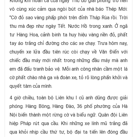
Không khí hoan ca của ngày Thủ đô giải phóng trở nên
vô cùng xúc cảm qua ngòi bút của nhà báo Thép Mới:
"Cờ đỏ sao vàng phấp phới trên đỉnh Tháp Rùa rồi. Trời
thu mà đẹp như ngày Tết. Nước Hồ trong xanh. Ở ngã
tư Hàng Hoa, cảnh binh ta huy hiệu vàng nền đỏ, phất
tay áo trắng chỉ đường cho các xe chạy. Trưa hôm nay,
chuyến xe lửa đầu tiên rúc còi chạy về Văn Điển với
chiếc đầu máy mới nhất trong những đầu máy mà anh
em đã đấu tranh bảo vệ. Mỗi anh công nhân cầm một lá
cờ phất chào nhà ga và đoàn xe, tỏ rõ lòng phấn khởi và
quyết tâm của mình.
4 giờ chiều, toàn bộ Liên khu I cũ anh dũng được giải
phóng. Hàng Bông, Hàng Đào, 36 phố phường của Hà
Nội biến thành một rừng cờ và biểu ngữ. Quân đội Liên
hiệp Pháp rút qua cầu. Khi những xe lính mũ trắng đã
qua khỏi nhịp cầu thứ tư, bộ đại ta tiến lên đóng đầu