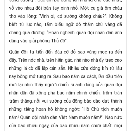
vỗ vào nhau đôi bàn tay xinh nhỏ. Một cụ già ôm cháu
thơ vào lòng: “Vinh ơi, có sướng không cháu?”. Không
biết từ lúc nào, tấm biểu ngữ đỏ thắm chữ vàng đã
chăng qua đường: “Hoan nghênh quân đội nhân dân anh
dũng vào giải phóng Thủ đô”.
Quân đội ta tiến đến đâu cờ đỏ sao vàng mọc ra đến
đấy. Trên nóc nhà, trên hiên gác, nhà nào nhà ấy treo cao
những lá cờ đã lắp cán sẵn. Nhiều cửa đóng kín từ lâu
nay bỗng mở tung ra. Sau bao năm xa cách, lần đầu tiên
mới lại nhìn thấy người chiến sĩ anh dũng của quân đội
nhân dân đã xông pha bao năm chinh chiến, trăm trận
trăm thắng, nỗi vui sướng của đồng bào dào dạt thành
những tiếng hoan hô không ngớt: “Hồ Chủ tịch muôn
năm! Quân đội nhân dân Việt Nam muôn năm!". Nao nức
của bao nhiêu ngày, của bao nhiêu năm chứa chất, mọi