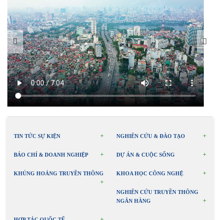
TIN TỨC SỰ KIỆN
NGHIÊN CỨU & ĐÀO TẠO
BÁO CHÍ & DOANH NGHIỆP
DỰ ÁN & CUỘC SỐNG
KHỦNG HOẢNG TRUYỀN THÔNG
KHOA HỌC CÔNG NGHỆ
NGHIÊN CỨU TRUYỀN THÔNG
NGÂN HÀNG
HỢP TÁC QUỐC TẾ