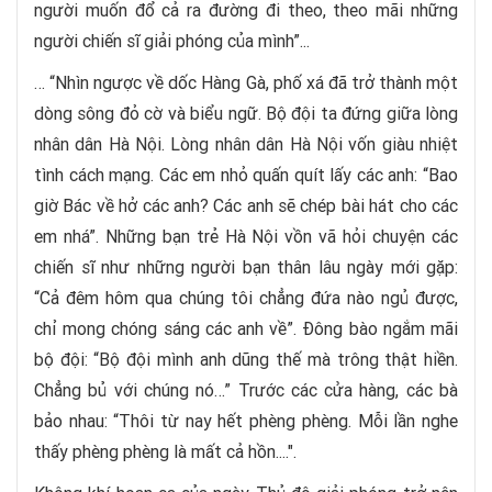
người muốn đổ cả ra đường đi theo, theo mãi những
người chiến sĩ giải phóng của mình”...
… “Nhìn ngược về dốc Hàng Gà, phố xá đã trở thành một
dòng sông đỏ cờ và biểu ngữ. Bộ đội ta đứng giữa lòng
nhân dân Hà Nội. Lòng nhân dân Hà Nội vốn giàu nhiệt
tình cách mạng. Các em nhỏ quấn quít lấy các anh: “Bao
giờ Bác về hở các anh? Các anh sẽ chép bài hát cho các
em nhá”. Những bạn trẻ Hà Nội vồn vã hỏi chuyện các
chiến sĩ như những người bạn thân lâu ngày mới gặp:
“Cả đêm hôm qua chúng tôi chẳng đứa nào ngủ được,
chỉ mong chóng sáng các anh về”. Đông bào ngắm mãi
bộ đội: “Bộ đội mình anh dũng thế mà trông thật hiền.
Chẳng bủ với chúng nó…” Trước các cửa hàng, các bà
bảo nhau: “Thôi từ nay hết phèng phèng. Mỗi lần nghe
thấy phèng phèng là mất cả hồn....".